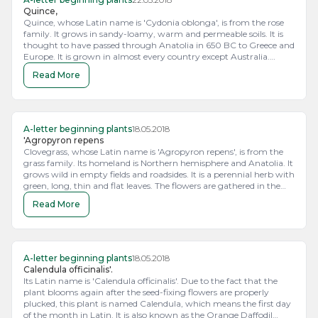
Quince,
Quince, whose Latin name is 'Cydonia oblonga', is from the rose
family. It grows in sandy-loamy, warm and permeable soils. It is
thought to have passed through Anatolia in 650 BC to Greece and
Europe. It is grown in almost every country except Australia.
Turkey ranks first in the world in quince production.
Read More
A-letter beginning plants
18.05.2018
'Agropyron repens
Clovegrass, whose Latin name is 'Agropyron repens', is from the
grass family. Its homeland is Northern hemisphere and Anatolia. It
grows wild in empty fields and roadsides. It is a perennial herb with
green, long, thin and flat leaves. The flowers are gathered in the
upper part of the stem in the form of a spike. Its fruit is long and
Read More
yellowish in color.Its yellowish white roots are collected and dried in
spring and autumn.
A-letter beginning plants
18.05.2018
Calendula officinalis'.
Its Latin name is 'Calendula officinalis'. Due to the fact that the
plant blooms again after the seed-fixing flowers are properly
plucked, this plant is named Calendula, which means the first day
of the month in Latin. It is also known as the Orange Daffodil