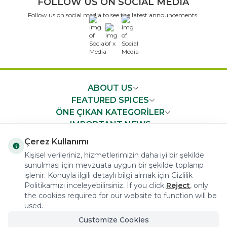
FOLLOW US ON SOCIAL MEDIA
Follow us on social media to see the latest announcements.
x
ABOUT US
FEATURED SPICES
ÖNE ÇIKAN KATEGORİLER
IMPORTANT NEWS
FAST ACCESS
Çerez Kullanımı
Kişisel verileriniz, hizmetlerimizin daha iyi bir şekilde
sunulması için mevzuata uygun bir şekilde toplanıp
işlenir. Konuyla ilgili detaylı bilgi almak için Gizlilik
Politikamızı inceleyebilirsiniz. If you click
Reject
, only
the cookies required for our website to function will be
COPYRIGHT © 2023 arifoglu.com ALL RIGHTS RESERVED
used.
Customize Cookies