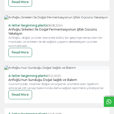
Read More
A-letter beginning plants
08.08.2024
Arifoğlu Sirkeleri İle Doğal Fermentasyonun Şifalı Gücünü
Yakalayın
Arifoğlu, doğal ürünler alanında köklü bir geçmişe sahip olan bir
markadır ve sirkeleri ile de sağlıklı yaşamı destekleyen ürünler
sunmaktadır.
Read More
W
h
a
t
s
a
p
p
S
u
p
p
o
r
L
i
n
A-letter beginning plants
13.12.2023
Arifoğlu’nun Sunduğu Doğal Sağlık ve Bakım
Günümüzde, insanlar doğal ve organik ürünlere olan ilgilerini
artırarak cilt ve saç bakımında daha sağlıklı seçimlere yöneliyorlar.
Read More
A-letter beginning plants
22.05.2018