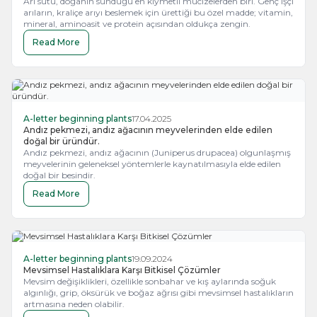
Arı sütü, doğanın sunduğu en kıymetli mucizelerden biri. Genç işçi
arıların, kraliçe arıyı beslemek için ürettiği bu özel madde; vitamin,
mineral, aminoasit ve protein açısından oldukça zengin.
Read More
A-letter beginning plants
17.04.2025
Andız pekmezi, andız ağacının meyvelerinden elde edilen
doğal bir üründür.
Andız pekmezi, andız ağacının (Juniperus drupacea) olgunlaşmış
meyvelerinin geleneksel yöntemlerle kaynatılmasıyla elde edilen
doğal bir besindir.
Read More
A-letter beginning plants
19.09.2024
Mevsimsel Hastalıklara Karşı Bitkisel Çözümler
Mevsim değişiklikleri, özellikle sonbahar ve kış aylarında soğuk
algınlığı, grip, öksürük ve boğaz ağrısı gibi mevsimsel hastalıkların
artmasına neden olabilir.