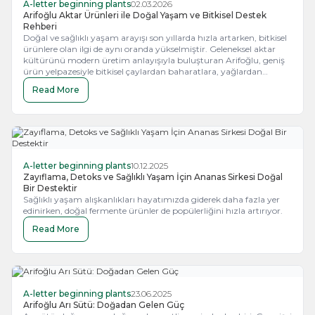
A-letter beginning plants
02.03.2026
Arifoğlu Aktar Ürünleri ile Doğal Yaşam ve Bitkisel Destek
Rehberi
Doğal ve sağlıklı yaşam arayışı son yıllarda hızla artarken, bitkisel
ürünlere olan ilgi de aynı oranda yükselmiştir. Geleneksel aktar
kültürünü modern üretim anlayışıyla buluşturan Arifoğlu, geniş
ürün yelpazesiyle bitkisel çaylardan baharatlara, yağlardan
takviye edici gıdalara kadar birçok doğal ürünü tüketicilerle
Read More
buluşturmaktadır.
A-letter beginning plants
10.12.2025
Zayıflama, Detoks ve Sağlıklı Yaşam İçin Ananas Sirkesi Doğal
Bir Destektir
Sağlıklı yaşam alışkanlıkları hayatımızda giderek daha fazla yer
edinirken, doğal fermente ürünler de popülerliğini hızla artırıyor.
Read More
A-letter beginning plants
23.06.2025
Arifoğlu Arı Sütü: Doğadan Gelen Güç