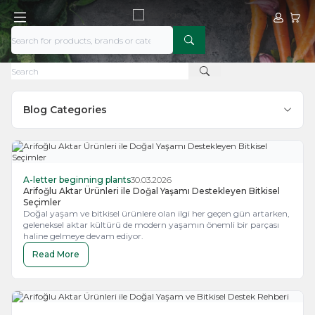
My Acco
My Ca
Blog Categories
A-letter beginning plants
30.03.2026
Arifoğlu Aktar Ürünleri ile Doğal Yaşamı Destekleyen Bitkisel
Seçimler
Doğal yaşam ve bitkisel ürünlere olan ilgi her geçen gün artarken,
geleneksel aktar kültürü de modern yaşamın önemli bir parçası
haline gelmeye devam ediyor.
Read More