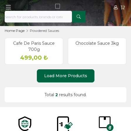
My Acco
My Ca
Home Page
Powdered Sauces
old out
Cafe De Paris Sauce
Chocolate Sauce 3kg
700g
499,00
₺
Load More Products
Total
2
results found.