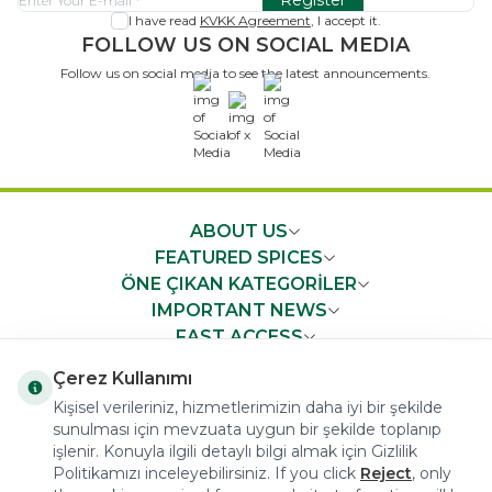
Register
I have read
KVKK Agreement
, I accept it.
FOLLOW US ON SOCIAL MEDIA
Follow us on social media to see the latest announcements.
x
ABOUT US
FEATURED SPICES
ÖNE ÇIKAN KATEGORİLER
IMPORTANT NEWS
FAST ACCESS
Çerez Kullanımı
Kişisel verileriniz, hizmetlerimizin daha iyi bir şekilde
sunulması için mevzuata uygun bir şekilde toplanıp
işlenir. Konuyla ilgili detaylı bilgi almak için Gizlilik
COPYRIGHT © 2023 arifoglu.com ALL RIGHTS RESERVED
Politikamızı inceleyebilirsiniz. If you click
Reject
, only