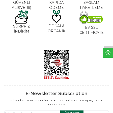
GÜVENLİ
KAPIDA
SAĞLAM
ALIŞVERİŞ
ÖDEME
PAKETLEME
DOĞAL&
SÜRPRİZ
W
h
a
t
s
a
p
p
S
u
p
p
o
r
L
i
n
EV SSL
ORGANİK
İNDİRİM
CERTIFICATE
E-Newsletter Subscription
Subscribe to our e-bulletin to be informed about campaigns and
innovations!