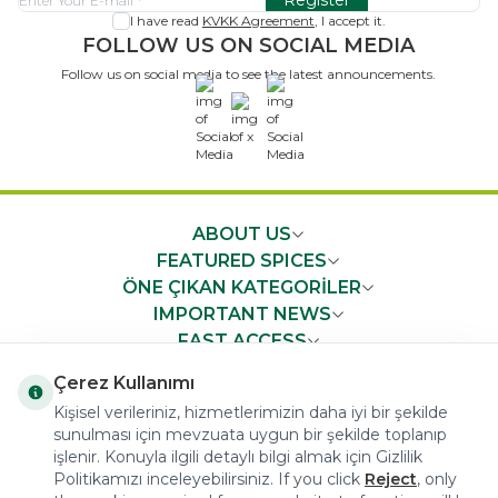
Register
I have read
KVKK Agreement
, I accept it.
FOLLOW US ON SOCIAL MEDIA
Follow us on social media to see the latest announcements.
x
ABOUT US
FEATURED SPICES
ÖNE ÇIKAN KATEGORİLER
IMPORTANT NEWS
FAST ACCESS
Çerez Kullanımı
Kişisel verileriniz, hizmetlerimizin daha iyi bir şekilde
sunulması için mevzuata uygun bir şekilde toplanıp
işlenir. Konuyla ilgili detaylı bilgi almak için Gizlilik
COPYRIGHT © 2023 arifoglu.com ALL RIGHTS RESERVED
Politikamızı inceleyebilirsiniz. If you click
Reject
, only