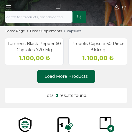
My Acco
My Ca
Home Page
Food Supplements
capsules
Sold out
Turmeric Black Pepper 60
Propolis Capsule 60 Piece
New
Capsules 720 Mg
810mg
1.100,00
₺
1.100,00
₺
Load More Products
Total
2
results found.