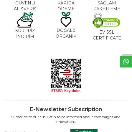
GÜVENLİ
KAPIDA
SAĞLAM
ALIŞVERİŞ
ÖDEME
PAKETLEME
DOĞAL&
SÜRPRİZ
W
h
a
t
s
a
p
p
S
u
p
p
o
r
L
i
n
EV SSL
ORGANİK
İNDİRİM
CERTIFICATE
E-Newsletter Subscription
Subscribe to our e-bulletin to be informed about campaigns and
innovations!