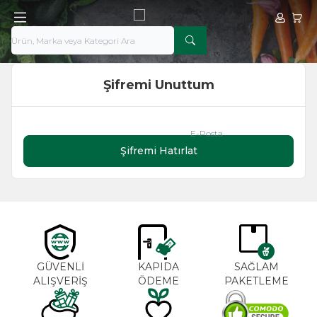
Hesabım
Sepe
Şifremi Unuttum
E-Posta
Şifremi Hatırlat
GÜVENLİ
KAPIDA
SAĞLAM
ALIŞVERİŞ
ÖDEME
PAKETLEME