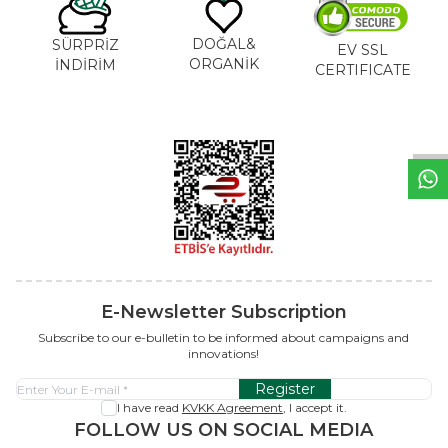
DOĞAL&
SÜRPRİZ
EV SSL
ORGANİK
İNDİRİM
CERTIFICATE
W
h
a
t
s
a
p
p
S
u
p
p
o
r
L
i
n
E-Newsletter Subscription
Subscribe to our e-bulletin to be informed about campaigns and
innovations!
Register
I have read
KVKK Agreement
, I accept it.
FOLLOW US ON SOCIAL MEDIA