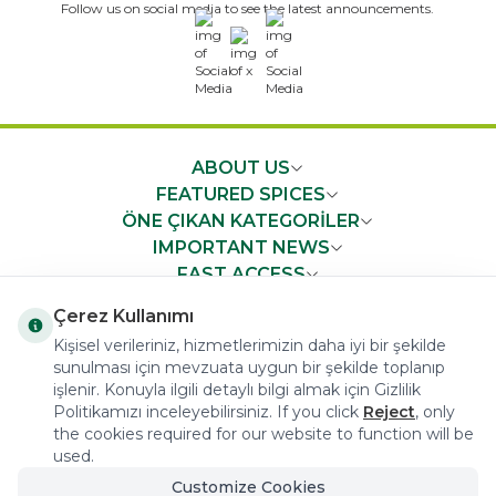
Follow us on social media to see the latest announcements.
x
ABOUT US
FEATURED SPICES
ÖNE ÇIKAN KATEGORİLER
IMPORTANT NEWS
FAST ACCESS
Çerez Kullanımı
Kişisel verileriniz, hizmetlerimizin daha iyi bir şekilde
sunulması için mevzuata uygun bir şekilde toplanıp
işlenir. Konuyla ilgili detaylı bilgi almak için Gizlilik
COPYRIGHT © 2023 arifoglu.com ALL RIGHTS RESERVED
Politikamızı inceleyebilirsiniz. If you click
Reject
, only
the cookies required for our website to function will be
used.
Customize Cookies
Tasarım ve Reklam Danışmanlığı AJANSTEK