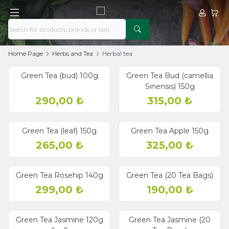
My Acco
My Ca
Home Page
Herbs and Tea
Herbal tea
Green Tea (bud) 100g
Green Tea Bud (camellia
Sinensis) 150g
290,00
₺
315,00
₺
Green Tea (leaf) 150g
Green Tea Apple 150g
265,00
₺
325,00
₺
Green Tea Rosehip 140g
Green Tea (20 Tea Bags)
299,00
₺
190,00
₺
Green Tea Jasmine 120g
Green Tea Jasmine (20