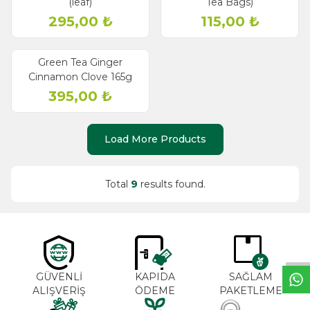
(leaf)
Tea Bags)
295,00
₺
115,00
₺
Green Tea Ginger
Cinnamon Clove 165g
395,00
₺
Load More Products
Total
9
results found.
W
h
a
t
s
a
p
p
S
u
p
p
o
r
L
i
n
GÜVENLİ
KAPIDA
SAĞLAM
ALIŞVERİŞ
ÖDEME
PAKETLEME