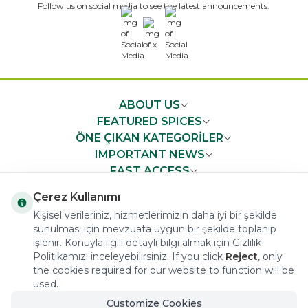
Follow us on social media to see the latest announcements.
x
ABOUT US
FEATURED SPICES
ÖNE ÇIKAN KATEGORİLER
IMPORTANT NEWS
FAST ACCESS
Çerez Kullanımı
Kişisel verileriniz, hizmetlerimizin daha iyi bir şekilde
sunulması için mevzuata uygun bir şekilde toplanıp
işlenir. Konuyla ilgili detaylı bilgi almak için Gizlilik
COPYRIGHT © 2023 arifoglu.com ALL RIGHTS RESERVED
Politikamızı inceleyebilirsiniz. If you click
Reject
, only
the cookies required for our website to function will be
used.
Customize Cookies
Tasarım ve Reklam Danışmanlığı AJANSTEK