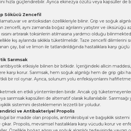
ini hızla güçlendirebilir. Ayrıca ekinezya özütü veya kapsüller de b
hap Sökücü Zencefil
lamatuvar ve antioksidan özellikleriyle bilinir. Grip ve soğuk algınlı
an zencefil, aynı zamanda boğaz ağrılarını yatıştırır ve öksürüğü aza
ısısını artırarak toksinlerin atılmasına yardımcı olduğu bilinmektedi
llikle kış aylarında sıklıkla tüketilmelidir. Taze zencefil dilimlerini 
nan çay, bal ve limon ile tatlandırıldığında hastalıklara karşı güçlü 
tik Sarımsak
ntibiyotik etkisiyle bilinen bir bitkidir. İçeriğindeki allicin maddes
lere karşı korur. Sarımsak, hem soğuk algınlığı hem de grip gibi has
ili bir rol oynar. Ayrıca, solunum yolu enfeksiyonlarını hafifletm
ketmek en etkili yöntemlerden biridir. Ancak çiğ tüketemeyenler 
ya sarımsak kapsülleri de alternatif olarak kullanılabilir. Sarımsağ
ıklık sistemini desteklemenin lezzetli bir yoludur.
endirici ve Antibakteriyel Propolis
 doğal bir madde olan propolis, antimikrobiyal ve bağışıklık sistemi
ne çıkar. Propolis, mevsimsel hastalıklara karşı vücudu korur ve enf
ller. Özellikle boğaz ağrısı ve soğuk algınlığı tedavisinde yaygın o