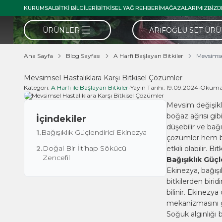
KURUMSAL
BITKI BILGILERI
BITKISEL YAĞ REHBERI
MAĞAZALARIMIZ
BIZD
ÜRÜNLER
ARIFOĞLU SET ÜR
Ana Sayfa
Blog Sayfası
A Harfi Başlayan Bitkiler
Mevsimse
Mevsimsel Hastalıklara Karşı Bitkisel Çözümler
Kategori:
A Harfi ile Başlayan Bitkiler
•
Yayın Tarihi:
19.09.2024
•
Okuma 
Mevsim değişiklik
boğaz ağrısı gib
İçindekiler
düşebilir ve bağı
Bağışıklık Güçlendirici Ekinezya
1.
çözümler hem bağ
Doğal Bir İltihap Sökücü
2.
etkili olabilir. 
Zencefil
Bağışıklık Güçl
Ekinezya, bağışı
bitkilerden birid
bilinir. Ekinezy
mekanizmasını g
Soğuk algınlığı 