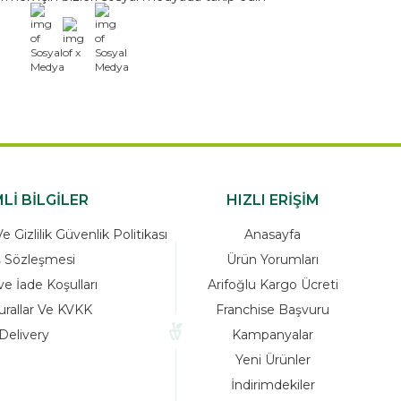
x
Lİ BİLGİLER
HIZLI ERİŞİM
 Gizlilik Güvenlik Politikası
Anasayfa
ş Sözleşmesi
Ürün Yorumları
ve İade Koşulları
Arifoğlu Kargo Ücreti
urallar Ve KVKK
Franchise Başvuru
Delivery
Kampanyalar
Yeni Ürünler
İndirimdekiler