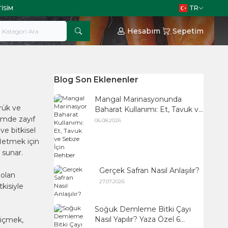
TR
TISIM
Hesabım
Sepetim
Blog Son Eklenenler
Mangal Marinasyonunda
ürük ve
Baharat Kullanımı: Et, Tavuk ve
emde zayıf
Sebze İçin Rehber
06.08.2026
ve bitkisel
fletmek için
 sunar.
Gerçek Safran Nasıl Anlaşılır?
 olan
27.07.2026
tkisiyle
Soğuk Demleme Bitki Çayı
Nasıl Yapılır? Yaza Özel 6
 içmek,