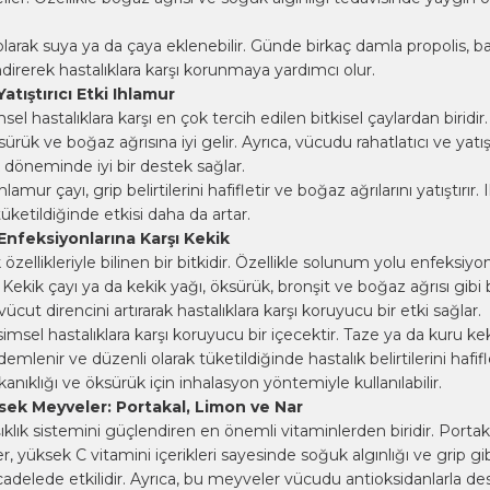
larak suya ya da çaya eklenebilir. Günde birkaç damla propolis, bağ
direrek hastalıklara karşı korunmaya yardımcı olur.
atıştırıcı Etki Ihlamur
el hastalıklara karşı en çok tercih edilen bitkisel çaylardan biridi
ksürük ve boğaz ağrısına iyi gelir. Ayrıca, vücudu rahatlatıcı ve yatışt
k döneminde iyi bir destek sağlar.
hlamur çayı, grip belirtilerini hafifletir ve boğaz ağrılarını yatıştırır.
tüketildiğinde etkisi daha da artar.
nfeksiyonlarına Karşı Kekik
 özellikleriyle bilinen bir bitkidir. Özellikle solunum yolu enfeksiyo
. Kekik çayı ya da kekik yağı, öksürük, bronşit ve boğaz ağrısı gibi be
 vücut direncini artırarak hastalıklara karşı koruyucu bir etki sağlar.
imsel hastalıklara karşı koruyucu bir içecektir. Taze ya da kuru kek
mlenir ve düzenli olarak tüketildiğinde hastalık belirtilerini hafifl
kanıklığı ve öksürük için inhalasyon yöntemiyle kullanılabilir.
sek Meyveler: Portakal, Limon ve Nar
şıklık sistemini güçlendiren en önemli vitaminlerden biridir. Portak
r, yüksek C vitamini içerikleri sayesinde soğuk algınlığı ve grip gi
cadelede etkilidir. Ayrıca, bu meyveler vücudu antioksidanlarla des