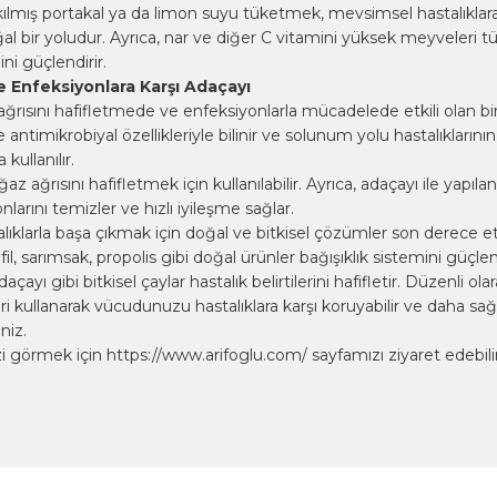
ılmış portakal ya da limon suyu tüketmek, mevsimsel hastalıklara
l bir yoludur. Ayrıca, nar ve diğer C vitamini yüksek meyveleri 
ini güçlendirir.
e Enfeksiyonlara Karşı Adaçayı
ğrısını hafifletmede ve enfeksiyonlarla mücadelede etkili olan bir 
 antimikrobiyal özellikleriyle bilinir ve solunum yolu hastalıklarının
kullanılır.
az ağrısını hafifletmek için kullanılabilir. Ayrıca, adaçayı ile yapıla
larını temizler ve hızlı iyileşme sağlar.
ıklarla başa çıkmak için doğal ve bitkisel çözümler son derece etkil
l, sarımsak, propolis gibi doğal ürünler bağışıklık sistemini güçlen
açayı gibi bitkisel çaylar hastalık belirtilerini hafifletir. Düzenli ola
i kullanarak vücudunuzu hastalıklara karşı koruyabilir ve daha sağlı
niz.
i görmek için
https://www.arifoglu.com/
sayfamızı ziyaret edebilir