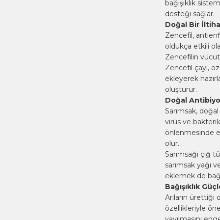
bağışıklık sistem
desteği sağlar.
Doğal Bir İlti
Zencefil, antienf
oldukça etkili ol
Zencefilin vücut 
Zencefil çayı, öze
ekleyerek hazırla
oluşturur.
Doğal Antibiyo
Sarımsak, doğal a
virüs ve bakteri
önlenmesinde etk
olur.
Sarımsağı çiğ tü
sarımsak yağı ve
eklemek de bağış
Bağışıklık Güçl
Arıların ürettiği
özellikleriyle ö
yayılmasını enge