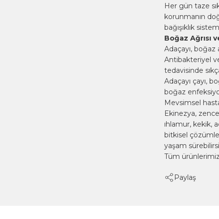
Her gün taze sık
korunmanın doğa
bağışıklık sistem
Boğaz Ağrısı v
Adaçayı, boğaz a
Antibakteriyel ve
tedavisinde sıkça 
Adaçayı çayı, boğ
boğaz enfeksiyon
Mevsimsel hastal
Ekinezya, zencefi
ıhlamur, kekik, ad
bitkisel çözümler
yaşam sürebilirsi
Tüm ürünlerimiz
Paylaş