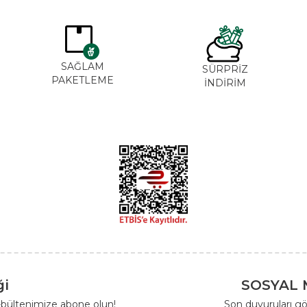
SAĞLAM
SÜRPRİZ
PAKETLEME
İNDİRİM
ği
SOSYAL 
-bültenimize abone olun!
Son duyuruları gö