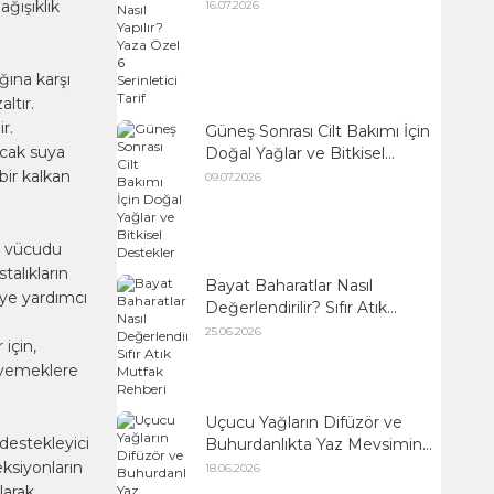
Serinletici Tarif
ağışıklık
16.07.2026
ğına karşı
ltır.
r.
Güneş Sonrası Cilt Bakımı İçin
sıcak suya
Doğal Yağlar ve Bitkisel
Destekler
bir kalkan
09.07.2026
i, vücudu
talıkların
Bayat Baharatlar Nasıl
eye yardımcı
Değerlendirilir? Sıfır Atık
Mutfak Rehberi
25.06.2026
için,
ı yemeklere
Uçucu Yağların Difüzör ve
 destekleyici
Buhurdanlıkta Yaz Mevsimine
Uygun Kullanımı
eksiyonların
18.06.2026
larak