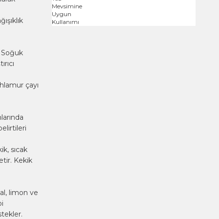
ışıklık
r. Soğuk
ırıcı
 Ihlamur çayı
nlarında
lirtileri
ik, sıcak
etir. Kekik
al, limon ve
bi
tekler.