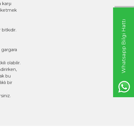
 karşı
tüketmek
Whatsapp Bilgi Hattı
bitkidir.
n gargara
i olabilir.
dirirken,
rak bu
klı bir
siniz.