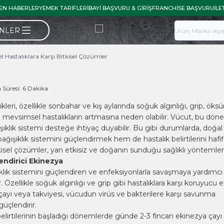
EN HABERLER
YEMEK TARIFLERI
BAYI BAŞVURU & GIRIŞ
FRANCHISE BAŞVURU
İLE
ÜNLER
l Hastalıklara Karşı Bitkisel Çözümler
Süresi:
6 Dakika
leri, özellikle sonbahar ve kış aylarında soğuk algınlığı, grip, öks
i mevsimsel hastalıkların artmasına neden olabilir. Vücut, bu dön
şıklık sistemi desteğe ihtiyaç duyabilir. Bu gibi durumlarda, doğal 
ışıklık sistemini güçlendirmek hem de hastalık belirtilerini hafi
Bitkisel çözümler, yan etkisiz ve doğanın sunduğu sağlıklı yöntemler
endirici Ekinezya
klık sistemini güçlendiren ve enfeksiyonlarla savaşmaya yardımcı
ir. Özellikle soğuk algınlığı ve grip gibi hastalıklara karşı koruyucu e
a çayı veya takviyesi, vücudun virüs ve bakterilere karşı savunma
üçlendirir.
belirtilerinin başladığı dönemlerde günde 2-3 fincan ekinezya çayı