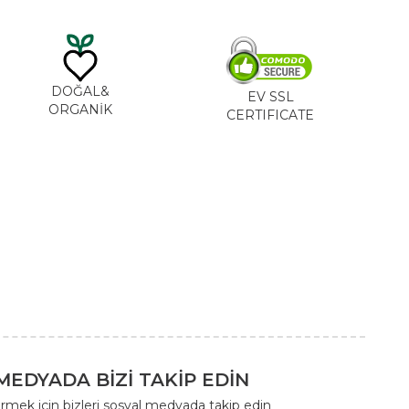
DOĞAL&
EV SSL
ORGANİK
CERTIFICATE
MEDYADA BİZİ TAKİP EDİN
rmek için bizleri sosyal medyada takip edin