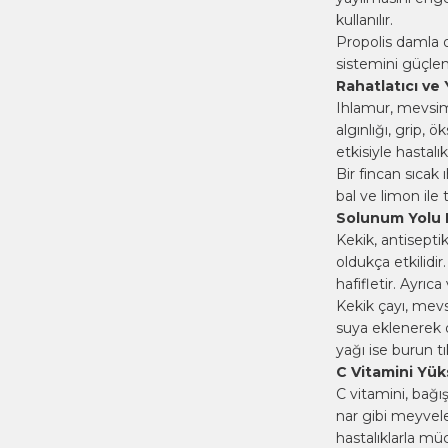
kullanılır.
Propolis damla o
sistemini güçlen
Rahatlatıcı ve Y
Ihlamur, mevsims
algınlığı, grip, ö
etkisiyle hastalı
Bir fincan sıcak ı
bal ve limon ile 
Solunum Yolu E
Kekik, antiseptik
oldukça etkilidir
hafifletir. Ayrıca
Kekik çayı, mevs
suya eklenerek de
yağı ise burun tı
C Vitamini Yük
C vitamini, bağı
nar gibi meyvele
hastalıklarla mü