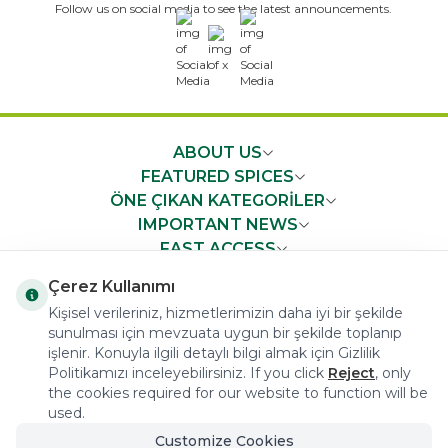
Follow us on social media to see the latest announcements.
x
ABOUT US
FEATURED SPICES
ÖNE ÇIKAN KATEGORİLER
IMPORTANT NEWS
FAST ACCESS
Çerez Kullanımı
Kişisel verileriniz, hizmetlerimizin daha iyi bir şekilde
sunulması için mevzuata uygun bir şekilde toplanıp
işlenir. Konuyla ilgili detaylı bilgi almak için Gizlilik
COPYRIGHT © 2023 arifoglu.com ALL RIGHTS RESERVED
Politikamızı inceleyebilirsiniz. If you click
Reject
, only
the cookies required for our website to function will be
used.
Customize Cookies
Tasarım ve Reklam Danışmanlığı AJANSTEK