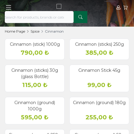
My Acco
My Ca
Home Page
Spice
Cinnamon
Cinnamon (stick) 1000g
Cinnamon (sticks) 250g
790,00
₺
385,00
₺
Cinnamon (sticks) 30g
Cinnamon Stick 45g
(glass Bottle)
115,00
₺
99,00
₺
Cinnamon (ground)
Cinnamon (ground) 180g
1000g
595,00
₺
255,00
₺