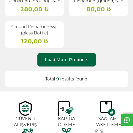
Cinnamon (ground) 250g
Cinnamon (ground) 50g
280,00
₺
80,00
₺
Ground Cinnamon 55g
(glass Bottle)
120,00
₺
Load More Products
Total
9
results found.
W
h
a
t
s
a
p
p
S
u
p
p
o
r
L
i
n
GÜVENLİ
KAPIDA
SAĞLAM
ALIŞVERİŞ
ÖDEME
PAKETLEME