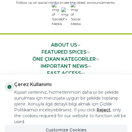
Follow us on social media to see the latest announcements.
x
ABOUT US
FEATURED SPICES
ÖNE ÇIKAN KATEGORİLER
IMPORTANT NEWS
FAST ACCESS
Çerez Kullanımı
Kişisel verileriniz, hizmetlerimizin daha iyi bir şekilde
sunulması için mevzuata uygun bir şekilde toplanıp
işlenir. Konuyla ilgili detaylı bilgi almak için Gizlilik
COPYRIGHT © 2023 arifoglu.com ALL RIGHTS RESERVED
Politikamızı inceleyebilirsiniz. If you click
Reject
, only
the cookies required for our website to function will be
used.
Customize Cookies
Tasarım ve Reklam Danışmanlığı AJANSTEK