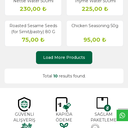
Nettle Water 500ml
Thyme Water 500ml
230,00
₺
225,00
₺
Roasted Sesame Seeds
Chicken Seasoning 50g
(for Simit/pastry) 80 G
75,00
₺
95,00
₺
Load More Products
Total
10
results found.
W
h
a
t
s
a
p
p
S
u
p
p
o
r
L
i
n
GÜVENLİ
KAPIDA
SAĞLAM
ALIŞVERİŞ
ÖDEME
PAKETLEME