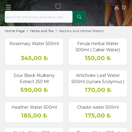
My Acco
My Ca
Home Page
Herbs and Tea
Nectars and Herbal Waters
Rosemary Water 500ml
Ferula Herbal Water
500ml ( Caksir Water)
345,00
₺
150,00
₺
Sour Black Mulberry
Artichoke Leaf Water
Extract 250 Ml
500ml (cynara Scolymus )
590,00
₺
170,00
₺
Heather Water 500ml
Chaste water 500ml
185,00
₺
175,00
₺