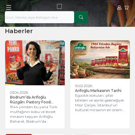
Hesabım
Sepe
Haberler
10.02.2026
Arifoğlu Markasının Tarihi
03.04.2026
Egzotik kokuları, şifalı
Bodrum’da Arifoğlu
bitkileri ve asırlık geleneğiyle
Rüzgârı: Pastory Food
Mısır Çarşısı, İstanbul’un
Demo Day’e Damga
1944 yılından bu yana Türk
kültürel mirasının en önemli
Vurdu!
mutfağının koku ve lezzet
duraklarından biridir. Bu
mirasını taşıyan Arifoğlu
köklü mirasın içinden doğan
Baharat, Bodrum’da
Arifoğlu, 1944 yılında açılan
düzenlenen "Pastory Food
ilk aktar dükkânıyla bugün
Demo Day" etkinliğinde
Türkiye’nin ve dünyanın