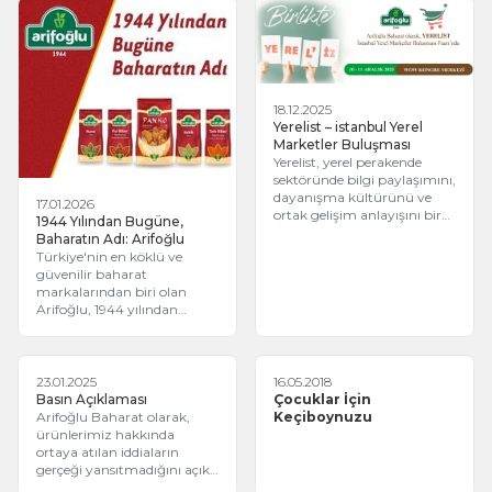
profesyonellerle ve lezzet
tanıdığı güçlü markalardan
tutkunlarıyla buluştu.
biri haline gelmiştir.
Kurulduğu günden bu yana
ürün gamını sürekli
genişleten Arifoğlu, yüzlerce
doğal ve organik ürünü
18.12.2025
tüketiciyle buluşturarak
Yerelist – istanbul Yerel
aktar geleneğini modern
Marketler Buluşması
dünyaya taşımaktadır.
Yerelist, yerel perakende
sektöründe bilgi paylaşımını,
dayanışma kültürünü ve
17.01.2026
ortak gelişim anlayışını bir
1944 Yılından Bugüne,
araya getirerek sektör için
Baharatın Adı: Arifoğlu
güçlü ve sürdürülebilir bir
Türkiye'nin en köklü ve
etkileşim alanı
güvenilir baharat
oluşturmaktadır.
markalarından biri olan
Arifoğlu, 1944 yılından
bugüne kadar uzanan
zengin bir mirasla
"Baharatın Adı" olmaya
devam ediyor. İstanbul'un
23.01.2025
16.05.2018
tarihi Mısır Çarşısı'nda küçük
Basın Açıklaması
Çocuklar İçin
bir dükkânda başlayan bu
Arifoğlu Baharat olarak,
Keçiboynuzu
yolculuk, bugün
ürünlerimiz hakkında
milyonlarca sofraya doğal
ortaya atılan iddiaların
lezzet ve kalite taşımaya
gerçeği yansıtmadığını açık
devam ediyor.
bir şekilde ifade etmek