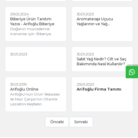
isteriz. Bahsi geçen pul
biber, tatlı toz biber ve
sumak ürünlerimiz, Tarım
29.02.2024
30.01.2023
ve Orman Bakanlığı
Biberiye Ürün Tanıtım
Aromaterapi Uçucu
tarafından onaylı akredite
Yazısı - Arifoğlu Biberiye
Yağlarının ve Yağ
laboratuvarlarda yapılan
Doğanın mucizelerine
Karışımlarının Birçok
analizlerden geçmiştir ve bu
inananlar için: Biberiye,
Kullanım Alanını Keşfedin
analizler ürünlerimizin hem
W
h
t
s
a
p
p
B
i
l
g
H
a
t
ulusal hem de uluslararası
gıda standartlarına uygun
olduğunu net bir şekilde
30.01.2023
30.01.2023
ortaya koymaktadır.
Sabit Yağ Nedir? Cilt ve Saç
Bakımında Nasıl Kullanılır?
30.01.2019
29.01.2023
Arifoğlu Online
Arifoğlu Firma Tanımı
Arifoğlu'nun Ürün Yelpazesi
ile Mısır Çarşısı'nın Otantik
Lezzetini Keşfedin
Önceki
Sonraki