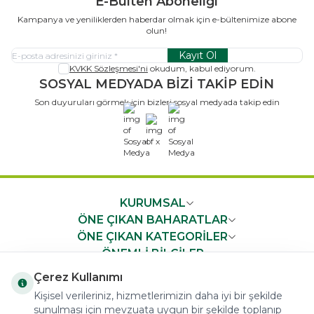
E-Bülten Aboneliği
Kampanya ve yeniliklerden haberdar olmak için e-bültenimize abone
olun!
Kayıt Ol
KVKK Sözleşmesi'ni
okudum, kabul ediyorum.
SOSYAL MEDYADA BİZİ TAKİP EDİN
Son duyuruları görmek için bizleri sosyal medyada takip edin
x
KURUMSAL
ÖNE ÇIKAN BAHARATLAR
ÖNE ÇIKAN KATEGORİLER
ÖNEMLİ BİLGİLER
HIZLI ERİŞİM
Çerez Kullanımı
Kişisel verileriniz, hizmetlerimizin daha iyi bir şekilde
sunulması için mevzuata uygun bir şekilde toplanıp