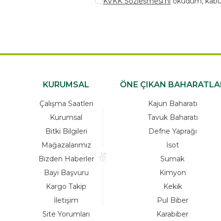
KVKK Sözleşmesi'ni
okudum, kabu
KURUMSAL
ÖNE ÇIKAN BAHARATLA
Çalışma Saatleri
Kajun Baharatı
Kurumsal
Tavuk Baharatı
Bitki Bilgileri
Defne Yaprağı
Mağazalarımız
İsot
Bizden Haberler
Sumak
Bayi Başvuru
Kimyon
Kargo Takip
Kekik
İletişim
Pul Biber
Site Yorumları
Karabiber