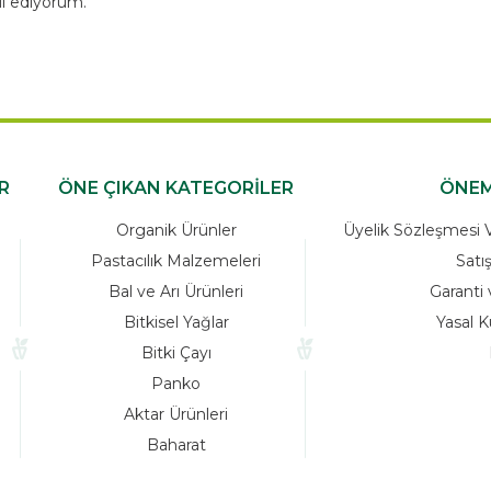
l ediyorum.
R
ÖNE ÇIKAN KATEGORİLER
ÖNEM
Organik Ürünler
Üyelik Sözleşmesi Ve
Pastacılık Malzemeleri
Satı
Bal ve Arı Ürünleri
Garanti 
Bitkisel Yağlar
Yasal K
Bitki Çayı
Panko
Aktar Ürünleri
Baharat