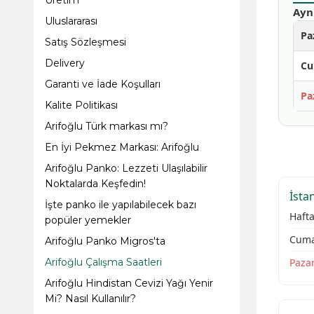
Üretim
Ayn
Uluslararası
Pa
Satış Sözleşmesi
Delivery
Cu
Garanti ve İade Koşulları
Pa
Kalite Politikası
Arifoğlu Türk markası mı?
En İyi Pekmez Markası: Arifoğlu
Arifoğlu Panko: Lezzeti Ulaşılabilir
Noktalarda Keşfedin!
İsta
İşte panko ile yapılabilecek bazı
Hafta
popüler yemekler
Cuma
Arifoğlu Panko Migros'ta
Arifoğlu Çalışma Saatleri
Pazar
Arifoğlu Hindistan Cevizi Yağı Yenir
Mi? Nasıl Kullanılır?