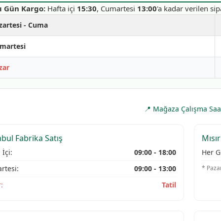
ı Gün Kargo:
Hafta içi
15:30
, Cumartesi
13:00
'a kadar verilen sip
zartesi - Cuma
martesi
zar
📍 Mağaza Çalışma Saat
nbul Fabrika Satış
Mısır
 İçi:
09:00 - 18:00
Her G
rtesi:
09:00 - 13:00
* Paza
:
Tatil