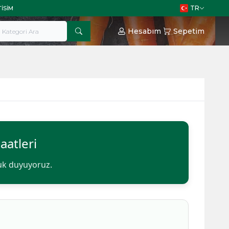
TR
TISIM
Hesabım
Sepetim
aatleri
uk duyuyoruz.