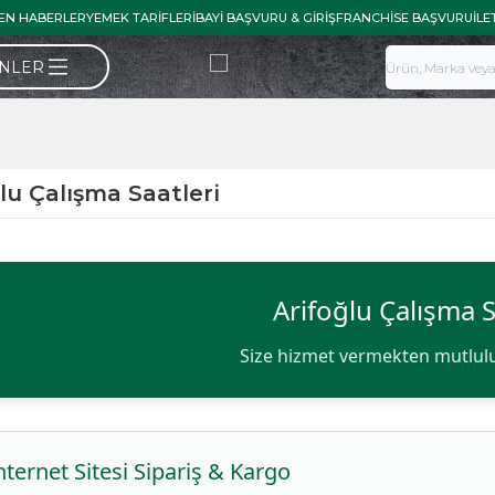
EN HABERLER
YEMEK TARIFLERI
BAYI BAŞVURU & GIRIŞ
FRANCHISE BAŞVURU
İLE
ÜNLER
lu Çalışma Saatleri
Arifoğlu Çalışma S
Size hizmet vermekten mutlul
İnternet Sitesi Sipariş & Kargo