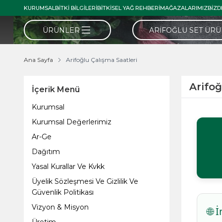
KURUMSAL
BITKI BILGILERI
BITKISEL YAĞ REHBERI
MAĞAZALARIMIZ
BIZD
ÜRÜNLER
ARIFOĞLU SET ÜR
Ana Sayfa
Arifoğlu Çalışma Saatleri
Arifoğ
İçerik Menü
Kurumsal
Kurumsal Değerlerimiz
Ar-Ge
Dağıtım
Yasal Kurallar Ve Kvkk
Üyelik Sözleşmesi Ve Gizlilik Ve
Güvenlik Politikası
Vizyon & Misyon
🌐 