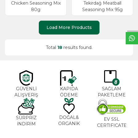
Chicken Seasoning Mix
Tekirdağ Meatball
W
h
a
t
s
a
p
p
S
u
p
p
o
r
L
i
n
80g
Seasoning Mix 95g
Load More Products
Total
18
results found.
GÜVENLİ
KAPIDA
SAĞLAM
ALIŞVERİŞ
ÖDEME
PAKETLEME
DOĞAL&
SÜRPRİZ
EV SSL
ORGANİK
İNDİRİM
CERTIFICATE