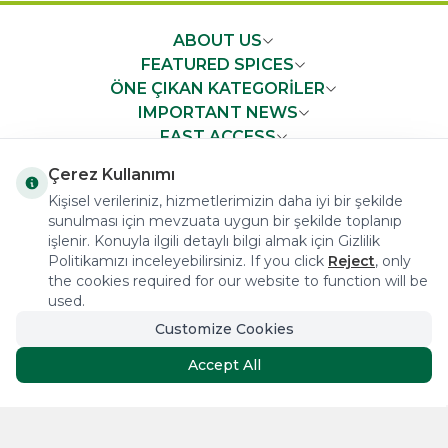
ABOUT US
FEATURED SPICES
ÖNE ÇIKAN KATEGORİLER
IMPORTANT NEWS
FAST ACCESS
Çerez Kullanımı
Kişisel verileriniz, hizmetlerimizin daha iyi bir şekilde
sunulması için mevzuata uygun bir şekilde toplanıp
işlenir. Konuyla ilgili detaylı bilgi almak için Gizlilik
COPYRIGHT © 2023 arifoglu.com ALL RIGHTS RESERVED
Politikamızı inceleyebilirsiniz. If you click
Reject
, only
the cookies required for our website to function will be
used.
Customize Cookies
Tasarım ve Reklam Danışmanlığı AJANSTEK
Accept All