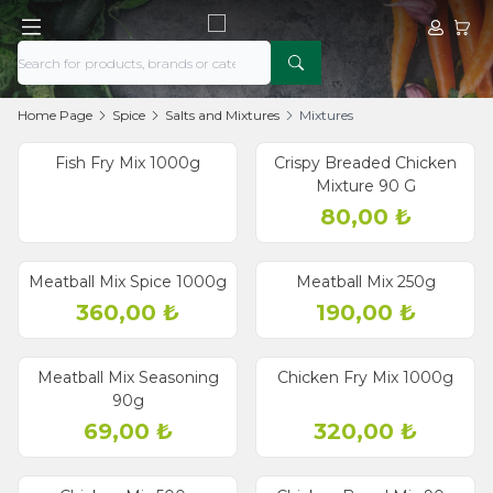
My Acco
My Ca
Home Page
Spice
Salts and Mixtures
Mixtures
Fish Fry Mix 1000g
Crispy Breaded Chicken
Mixture 90 G
80,00
₺
Meatball Mix Spice 1000g
Meatball Mix 250g
360,00
₺
190,00
₺
Meatball Mix Seasoning
Chicken Fry Mix 1000g
90g
69,00
₺
320,00
₺