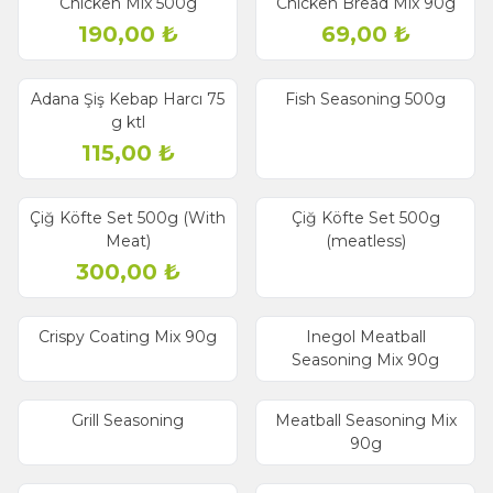
Chicken Mix 500g
Chicken Bread Mix 90g
New
190,00
₺
69,00
₺
old out
Adana Şiş Kebap Harcı 75
Fish Seasoning 500g
g ktl
115,00
₺
old out
Çiğ Köfte Set 500g (With
Çiğ Köfte Set 500g
Meat)
(meatless)
300,00
₺
Crispy Coating Mix 90g
Inegol Meatball
Seasoning Mix 90g
Grill Seasoning
Meatball Seasoning Mix
90g