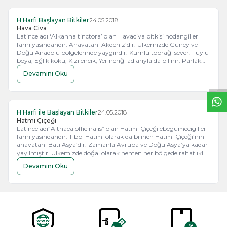
H Harfi Başlayan Bitkiler
24.05.2018
Hava Civa
Latince adı ‘Alkanna tinctora’ olan Havaciva bitkisi hodangiller
familyasındandır. Anavatanı Akdeniz’dir. Ülkemizde Güney ve
W
h
t
s
a
p
p
B
i
l
g
H
a
t
Doğu Anadolu bölgelerinde yaygındır. Kumlu toprağı sever. Tüylü
boya, Eğlik kökü, Kızılencik, Yerineriği adlarıyla da bilinir. Parlak
mavi renkli çiçekler açan çokyıllık otsu bir bitkidir. Tüylü gövdesi
Devamını Oku
dik veya yatık olabilir. Yapraklar da gövde gibi tüylüdür ve çok
sayıdadır. Mayıs ve Temmuz aylarında dalların ucunda açan
çiçekleri göz alıcı, parlak mavi renkleriyle kırları şenlendirir.
H Harfi ile Başlayan Bitkiler
24.05.2018
Hatmi Çiçeği
Latince adı“Althaea officinalis” olan Hatmi Çiçeği ebegümecigiller
familyasındandır. Tıbbi Hatmi olarak da bilinen Hatmi Çiçeği’nin
anavatanı Batı Asya’dır. Zamanla Avrupa ve Doğu Asya’ya kadar
yayılmıştır. Ülkemizde doğal olarak hemen her bölgede rahatlıkla
yetişir. Hatmi Çiçeği, sulak yerleri ve dere kenarlarını seven
Devamını Oku
çokyıllık, otsu bir bitkidir. Yumuşak tüylü gövdesiyle, dal uçlarında
yaz sonunda açan pembe beyaz çiçekleriyle bahçeleri
zenginleştiren cazip bir görüntüsü vardır.