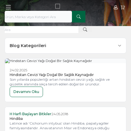
Hesabım
Sepe
Blog Kategorileri
24.02.2025
Hindistan Cevizi Yağı Doğal Bir Sağlık Kaynağıdır
Son yıllarda popülerliği artan hindistan cevizi yağı, sağlık ve
güzellik alanında sıkça tercih edilen doğal bir üründür.
Devamını Oku
H Harfi Başlayan Bitkiler
24.05.2018
Hindiba
Latince adı ‘Cichorium intybus’ olan Hindiba, papatyagiller
familyasındandır. Anavatanının Mısır ve Endonezya olduğu