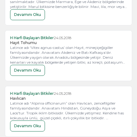
sanılmaktadır. Ülkemizde Marmara, Ege ve Akdeniz bölgelerinde
yetiştirilir. Marul bitkisine benzerliğiyle bilinir. Mavi, lila, mor veya
sarı renkli çiçekler açan tek yıllık otsu bir bitkidir. Birçok yörede
Devamını Oku
yaprakları, yaprak sapları ve çiçek sapları salata yapılarak tüketilir.
H Harfi Başlayan Bitkiler
24.05.2018
Hayıt Tohumu
Latince adı ‘Vitex agnus-castus’ olan Hayıt, mineçiçeğigiller
familyasındandır. Anavatanı Akdeniz ve Batı Kafkasya’dır.
Ülkemizde yaygın olarak Anadolu bölgesinde yetişir. Deniz
kenarları ve kayalık bölgelerde yetişen bitki, az kireçli, potasyum
oranı düşük, azot ve fosfor bakımından zengin toprağı tercih eder.
Devamını Oku
Çalı görünümünde, soluk pembe ya da mavi çiçekli çokyıllık bir
bitkidir.
H Harfi Başlayan Bitkiler
24.05.2018
Havlıcan
Latince adı “Alpinia officinarum” olan Havlıcan, zencefilgiller
familyasındandır. Anavatanı Hindistan, Güneydoğu Asya ve
Laos'tur. Tropik iklim bitkisidir. Ülkemizde yetişmez. Kendine has
kokusuyla ünlü, güzel çiçekli, ıtırlı çokyıllık bir bitkidir.
Kırmızıçizgili, beyaz yapraklı çiçeklerinin kokusu da en az
Devamını Oku
görüntüsü kadar etkileyicidir.