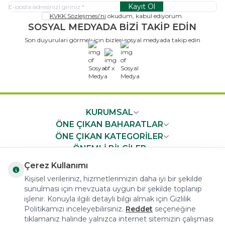
Kayıt Ol
KVKK Sözleşmesi'ni
okudum, kabul ediyorum.
SOSYAL MEDYADA BİZİ TAKİP EDİN
Son duyuruları görmek için bizleri sosyal medyada takip edin
x
KURUMSAL
ÖNE ÇIKAN BAHARATLAR
ÖNE ÇIKAN KATEGORİLER
ÖNEMLİ BİLGİLER
HIZLI ERİŞİM
Çerez Kullanımı
Kişisel verileriniz, hizmetlerimizin daha iyi bir şekilde
sunulması için mevzuata uygun bir şekilde toplanıp
işlenir. Konuyla ilgili detaylı bilgi almak için Gizlilik
Politikamızı inceleyebilirsiniz.
Reddet
seçeneğine
tıklamanız halinde yalnızca internet sitemizin çalışması
COPYRIGHT © 2023 arifoglu.com ALL RIGHTS RESERVED