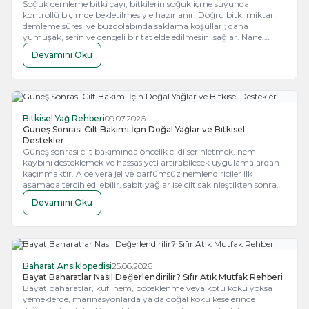
Soğuk demleme bitki çayı, bitkilerin soğuk içme suyunda
kontrollü biçimde bekletilmesiyle hazırlanır. Doğru bitki miktarı,
demleme süresi ve buzdolabında saklama koşulları; daha
yumuşak, serin ve dengeli bir tat elde edilmesini sağlar. Nane,
hibiskus, kuşburnu, melisa, adaçayı ve ıhlamur; meyve dilimleri ve
Devamını Oku
taze otlarla birlikte yaz aylarına uygun tariflerde değerlendirilebilir.
Bitkisel Yağ Rehberi
09.07.2026
Güneş Sonrası Cilt Bakımı İçin Doğal Yağlar ve Bitkisel
Destekler
Güneş sonrası cilt bakımında öncelik cildi serinletmek, nem
kaybını desteklemek ve hassasiyeti artırabilecek uygulamalardan
kaçınmaktır. Aloe vera jel ve parfümsüz nemlendiriciler ilk
aşamada tercih edilebilir, sabit yağlar ise cilt sakinleştikten sonra
kuru bölgelere az miktarda uygulanmalıdır.
Devamını Oku
Baharat Ansiklopedisi
25.06.2026
Bayat Baharatlar Nasıl Değerlendirilir? Sıfır Atık Mutfak Rehberi
Bayat baharatlar, küf, nem, böceklenme veya kötü koku yoksa
yemeklerde, marinasyonlarda ya da doğal koku keselerinde