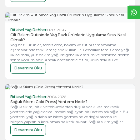
mutlaka doktor ya da diyetisyen önerisiyle yönetilmelidir.
Bitkisel Yağ Rehberi
07.05.2026
Cilt Bakım Rutininde Yağ Bazlı Ürünlerin Uygulama Sırası Nasıl
Olmalı?
Yağ bazlı ürünler, temizleme, bakım ve rutini tamamlama
aşamalarında farklı amaçlarla kullanılır. Genellikle temizleme yağı
ilk adımda, yüz bakım yağı ise genellikle serum ve nemlendiriciden
sonra konumlanır. Ancak öncesinde cilt tipi, ürün dokusu ve
kullanım miktarı sıralamanın verimli ilerlemesi için birlikte
Devamını Oku
değerlendirilmelidir.
Bitkisel Yağ Rehberi
30.04.2026
Soğuk Sıkım (Cold Press) Yöntemi Nedir?
Soğuk sıkım, bitki ve tohumlardan düşük sıcaklıkta mekanik
yöntemlerle yağ elde edilmesini sağlayan bir üretim tekniğidir. Bu
yöntem, yağın daha az işlem görmesine ve doğal aroma ile
bileşen yapısının korunmasına katkı sunar. Soğuk sıkım yağlar
genellikle salata ve çiğ tüketim için tercih edilirken, rafine yağlar
Devamını Oku
yüksek ısıya dayanıklılığı nedeniyle pişirmede daha uygun bir
seçenek olabilir.