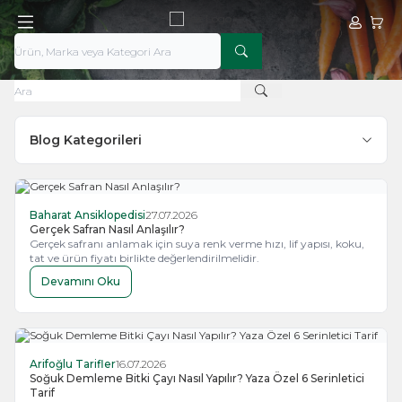
Hesabım
Sepe
Blog Kategorileri
Baharat Ansiklopedisi
27.07.2026
Gerçek Safran Nasıl Anlaşılır?
Gerçek safranı anlamak için suya renk verme hızı, lif yapısı, koku,
tat ve ürün fiyatı birlikte değerlendirilmelidir.
Devamını Oku
Arifoğlu Tarifler
16.07.2026
Soğuk Demleme Bitki Çayı Nasıl Yapılır? Yaza Özel 6 Serinletici
Tarif