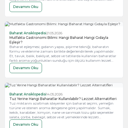
önemlidir. Düzenli ilaç kullananlar, hamileler ve kronik rahatsızlığı
Devamını Oku
olanlar kullanmadan önce uzman görüşü almalıdır.
Baharat Ansiklopedisi
21.05.2026
Mutfakta Gastronomi Bilimi: Hangi Baharat Hangi Gıdayla
Eşleşir?
Baharat eşleşmesi; gıdanın yapısı, pişirme tekniği, baharatın
formu ve eklenme zamanı birlikte değerlendirilerek yapılmalıdır.
Et, tavuk, balık, bakliyat, sebze ve tatlılarda kullanılan baharatlar
farklı aroma yoğunlukları sunduğu için ölçülü kullanım lezzet
dengesini korur.
Devamını Oku
Baharat Ansiklopedisi
14.05.2026
Tuz Yerine Hangi Baharatlar Kullanılabilir? Lezzet Alternatifleri
Tuz miktarını azaltmak isteyenler için baharat seçimi, yemeğin
türüne ve istenen aroma dengesine göre yapılmalıdır. Sumak,
W
h
t
s
a
p
p
B
i
l
g
H
a
t
kekik, karabiber, kimyon, nane ve sarımsak tozu gibi seçenekler
salata, çorba, baklagil, sebze ve et yemeklerinde lezzeti
destekleyebilir. Özel beslenme planı, hipertansiyon, böbrek
Devamını Oku
hastalığı, hamilelik veya düzenli ilaç kullanımı varsa tuz tüketimi