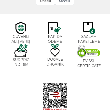
Önceki
Sonraki
GÜVENLİ
KAPIDA
SAĞLAM
ALIŞVERİŞ
ÖDEME
PAKETLEME
DOĞAL&
SÜRPRİZ
EV SSL
ORGANİK
İNDİRİM
CERTIFICATE