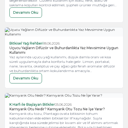
değerlendirilebilir. Güvenli kullanım için koku, renk, doku ve
saklama koşulları kontrol edilmeli; şüpheli ürünler mutfağa geri
alınmamalıdır
Devamını Oku
Bitkisel Yağ Rehberi
18.06.2026
Uçucu Yağların Difüzör ve Buhurdanlıkta Yaz Mevsimine Uygun
Kullanımı
Yaz aylarında uçucu yağ kullanımı, düşük damla oranı ve kısa
süreli uygulamayla daha konforlu hale gelir. Limon, portakal,
nane, lavanta, okaliptus ve çay ağacı gibi ferah aromalar difüzör
ve buhurdanlıkta ortam kokulandırma amacıyla
değerlendirilebilir. Bebekler, hamileler, evcil hayvanlar ve hassas
Devamını Oku
bünyeler için kullanım öncesinde uzman görüşü alınmalıdır.
K Harfi ile Başlayan Bitkiler
05.06.2026
Karnıyarık Otu Nedir? Karnıyarık Otu Tozu Ne İşe Yarar?
Karnıyarık otu tozu, Plantago ovata bitkisinin tohum
kabuklarından elde edilen bitkisel bir lif kaynağıdır. Suyla
karıştığında kısa sürede jelimsi bir kıvam alır ve lif alımını artırmak
isteyenlerin beslenme rutinine eklenebilir. Bol suyla tüketilmesi