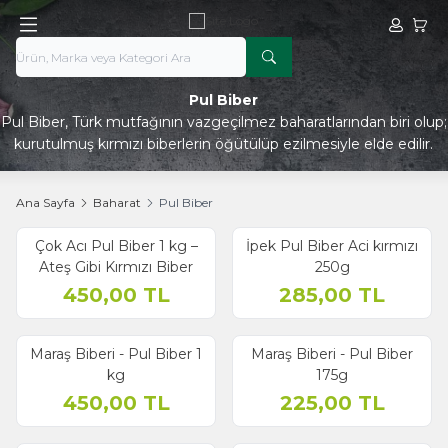
Hesabım
Sepe
Pul Biber
Pul Biber, Türk mutfağının vazgeçilmez baharatlarından biri olup;
kurutulmuş kırmızı biberlerin öğütülüp ezilmesiyle elde edilir.
Ana Sayfa
Baharat
Pul Biber
Çok Acı Pul Biber 1 kg –
İpek Pul Biber Aci kırmızı
Yeni
Ateş Gibi Kırmızı Biber
250g
450,00
TL
285,00
TL
Maraş Biberi - Pul Biber 1
Maraş Biberi - Pul Biber
kg
175g
450,00
TL
225,00
TL