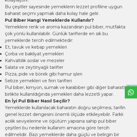
Bu çeşitler sayesinde yemeklerin lezzet profiline uygun
baharat seçimi yapmak daha kolay hale gelir.
Pul Biber Hangi Yemeklerde Kullanılır?
Yemeklere renk ve aroma kazandıran pul biber, mutfakta
çok yönlü kullanılabilir. Günlük tariflerde en sık bu
yemeklerde tercih edilmektedir:
Et, tavuk ve kebap yemekleri
Çorba ve bakliyat yemekleri
Kahvaltılık soslar ve mezeler
W
h
t
s
a
p
p
B
i
l
g
H
a
t
Salata ve zeytinyağlı tarifler
Pizza, pide ve börek gibi hamur işleri
Sebze yemekleri ve fırın tarifleri
Pul biber,
kimyon
, sumak ve karabiber gibi diğer baharatlarla
birlikte kullanıldığında yemekleri daha lezzetli yapar.
En İyi Pul Biber Nasıl Seçilir?
Yemeklerde kullanılacak baharatın doğru seçilmesi, tarifin
genel lezzet dengesini önemli ölçüde etkileyebilir. Farklı
acılık seviyelerine ve öğütüm yapısına sahip pul biber
çeşitleri bu nedenle kullanım amacına göre tercih
edilmelidir. Bazı yemeklerde daha güçlü ve belirgin bir