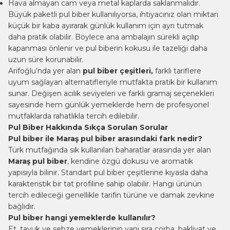
Hava almayan cam veya metal kaplarda saklanmalıdır.
Büyük paketli pul biber kullanılıyorsa, ihtiyacınız olan miktarı
küçük bir kaba ayırarak günlük kullanım için ayrı tutmak
daha pratik olabilir. Böylece ana ambalajın sürekli açılıp
kapanması önlenir ve pul biberin kokusu ile tazeliği daha
uzun süre korunabilir.
Arifoğlu’nda yer alan
pul biber çeşitleri,
farklı tariflere
uyum sağlayan alternatifleriyle mutfakta pratik bir kullanım
sunar. Değişen acılık seviyeleri ve farklı gramaj seçenekleri
sayesinde hem günlük yemeklerde hem de profesyonel
mutfaklarda rahatlıkla tercih edilebilir.
Pul Biber Hakkında Sıkça Sorulan Sorular
Pul biber ile Maraş pul biber arasındaki fark nedir?
Türk mutfağında sık kullanılan baharatlar arasında yer alan
Maraş pul biber
, kendine özgü dokusu ve aromatik
yapısıyla bilinir. Standart pul biber çeşitlerine kıyasla daha
karakteristik bir tat profiline sahip olabilir. Hangi ürünün
tercih edileceği genellikle tarifin türüne ve damak zevkine
bağlıdır.
Pul biber hangi yemeklerde kullanılır?
Et, tavuk ve sebze yemeklerinin yanı sıra çorba, bakliyat ve