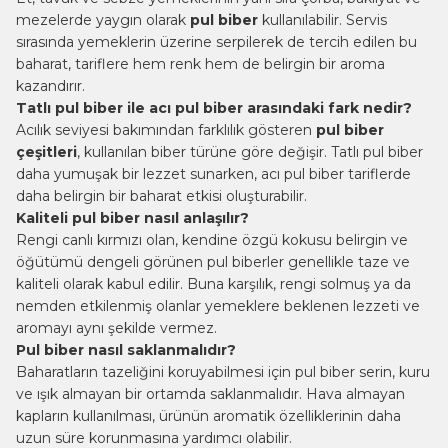
mezelerde yaygın olarak
pul biber
kullanılabilir. Servis
sırasında yemeklerin üzerine serpilerek de tercih edilen bu
baharat, tariflere hem renk hem de belirgin bir aroma
kazandırır.
Tatlı pul biber ile acı pul biber arasındaki fark nedir?
Acılık seviyesi bakımından farklılık gösteren
pul biber
çeşitleri
, kullanılan biber türüne göre değişir. Tatlı pul biber
daha yumuşak bir lezzet sunarken, acı pul biber tariflerde
daha belirgin bir baharat etkisi oluşturabilir.
Kaliteli pul biber nasıl anlaşılır?
Rengi canlı kırmızı olan, kendine özgü kokusu belirgin ve
öğütümü dengeli görünen pul biberler genellikle taze ve
kaliteli olarak kabul edilir. Buna karşılık, rengi solmuş ya da
nemden etkilenmiş olanlar yemeklere beklenen lezzeti ve
aromayı aynı şekilde vermez.
Pul biber nasıl saklanmalıdır?
Baharatların tazeliğini koruyabilmesi için pul biber serin, kuru
ve ışık almayan bir ortamda saklanmalıdır. Hava almayan
kapların kullanılması, ürünün aromatik özelliklerinin daha
uzun süre korunmasına yardımcı olabilir.