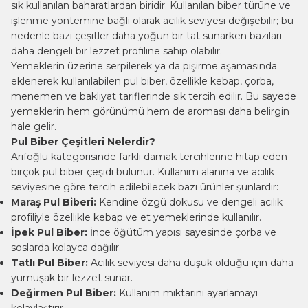
sık kullanılan baharatlardan biridir. Kullanılan biber türüne ve
işlenme yöntemine bağlı olarak acılık seviyesi değişebilir; bu
nedenle bazı çeşitler daha yoğun bir tat sunarken bazıları
daha dengeli bir lezzet profiline sahip olabilir.
Yemeklerin üzerine serpilerek ya da pişirme aşamasında
eklenerek kullanılabilen pul biber, özellikle kebap, çorba,
menemen ve bakliyat tariflerinde sık tercih edilir. Bu sayede
yemeklerin hem görünümü hem de aroması daha belirgin
hale gelir.
Pul Biber Çeşitleri Nelerdir?
Arifoğlu kategorisinde farklı damak tercihlerine hitap eden
birçok pul biber çeşidi bulunur. Kullanım alanına ve acılık
seviyesine göre tercih edilebilecek bazı ürünler şunlardır:
Maraş Pul Biberi
:
Kendine özgü dokusu ve dengeli acılık
profiliyle özellikle kebap ve et yemeklerinde kullanılır.
İpek Pul Biber:
İnce öğütüm yapısı sayesinde çorba ve
soslarda kolayca dağılır.
Tatlı Pul Biber:
Acılık seviyesi daha düşük olduğu için daha
yumuşak bir lezzet sunar.
Değirmen Pul Biber:
Kullanım miktarını ayarlamayı
kolaylaştırır.