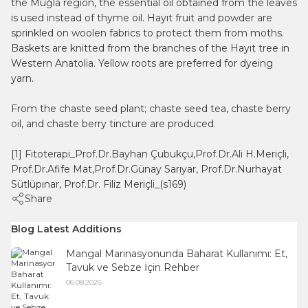
the Muğla region, the essential oil obtained from the leaves
is used instead of thyme oil. Hayıt fruit and powder are
sprinkled on woolen fabrics to protect them from moths.
Baskets are knitted from the branches of the Hayıt tree in
Western Anatolia. Yellow roots are preferred for dyeing
yarn.
From the chaste seed plant; chaste seed tea, chaste berry
oil, and chaste berry tincture are produced.
[1] Fitoterapi_Prof.Dr.Bayhan Çubukçu,Prof.Dr.Ali H.Meriçli,
Prof.Dr.Afife Mat,Prof.Dr.Günay Sarıyar, Prof.Dr.Nurhayat
Sütlüpınar, Prof.Dr. Filiz Meriçli_(s169)
Share
Blog Latest Additions
Mangal Marinasyonunda Baharat Kullanımı: Et,
Tavuk ve Sebze İçin Rehber
06.08.2026