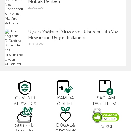
Mutfak Rehberi
25.06.2026
Uçucu Yağların Difüzör ve Buhurdanlıkta Yaz
Mevsimine Uygun Kullanımı
18.06.2026
GÜVENLİ
KAPIDA
SAĞLAM
ALIŞVERİŞ
ÖDEME
PAKETLEME
DOĞAL&
SÜRPRİZ
EV SSL