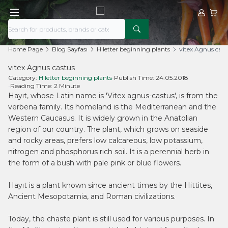
My Acco
My Ca
Home Page
Blog Sayfası
H letter beginning plants
vitex Agnus cast
vitex Agnus castus
Category:
H letter beginning plants
•
Publish Time:
24.05.2018
•
Reading Time:
2 Minute
Hayıt, whose Latin name is 'Vitex agnus-castus', is from the
verbena family. Its homeland is the Mediterranean and the
Western Caucasus. It is widely grown in the Anatolian
region of our country. The plant, which grows on seaside
and rocky areas, prefers low calcareous, low potassium,
nitrogen and phosphorus rich soil. It is a perennial herb in
the form of a bush with pale pink or blue flowers.
Hayıt is a plant known since ancient times by the Hittites,
Ancient Mesopotamia, and Roman civilizations.
Today, the chaste plant is still used for various purposes. In