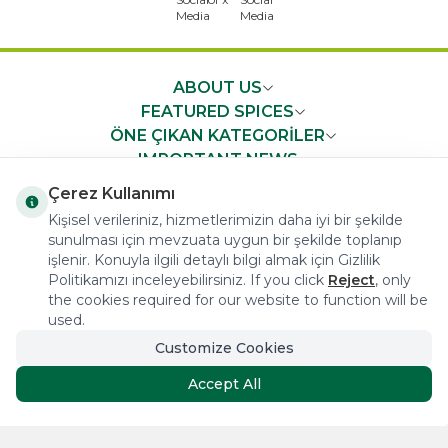
ABOUT US
FEATURED SPICES
ÖNE ÇIKAN KATEGORİLER
IMPORTANT NEWS
FAST ACCESS
Çerez Kullanımı
Kişisel verileriniz, hizmetlerimizin daha iyi bir şekilde
sunulması için mevzuata uygun bir şekilde toplanıp
işlenir. Konuyla ilgili detaylı bilgi almak için Gizlilik
Politikamızı inceleyebilirsiniz. If you click
Reject
, only
the cookies required for our website to function will be
COPYRIGHT © 2023 arifoglu.com ALL RIGHTS RESERVED
used.
Customize Cookies
Tasarım ve Reklam Danışmanlığı AJANSTEK
Accept All