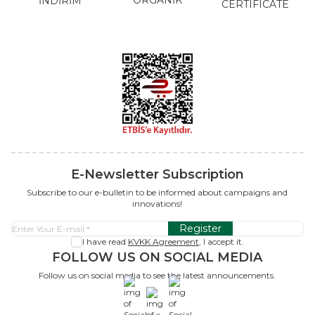
ORGANİK
İNDİRİM
CERTIFICATE
E-Newsletter Subscription
Subscribe to our e-bulletin to be informed about campaigns and
innovations!
Register
I have read
KVKK Agreement
, I accept it.
FOLLOW US ON SOCIAL MEDIA
Follow us on social media to see the latest announcements.
x