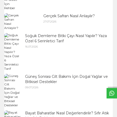
Gerçek Safran Nasıl Anlaşılır?
27.07.2026
Soğuk Demleme Bitki Çayı Nasıl Yapılır? Yaza
Özel 6 Serinletici Tarif
16.07.2026
W
h
a
t
s
a
p
p
S
u
p
p
o
r
L
i
n
Güneş Sonrası Cilt Bakımı İçin Doğal Yağlar ve
Bitkisel Destekler
09.07.2026
Bayat Baharatlar Nasıl Değerlendirilir? Sıfır Atık