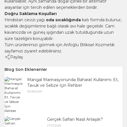
kullanılabilir. Aynı zamanda doğal içerikli bir alternatif
arayanlar için tercih edilen seçeneklerden biridir.
Doğru Saklama Koşulları
Hindistan cevizi yağı
oda sıcaklığında
katı formda bulunur,
sıcaklık değişimlerine bağlı olarak sıvı hale geçebilir. Cam
kavanozda ve güneş ışığından uzak tutulduğunda uzun
süre tazeliğini koruyabilir.
Tüm ürünlerimizi görmek için
Arifoğlu Bitkisel Kozmetik
sayfamızı ziyaret edebilirsiniz.
Paylaş
Blog Son Eklenenler
Mangal Marinasyonunda Baharat Kullanımı: Et,
Tavuk ve Sebze İçin Rehber
06.08.2026
Gerçek Safran Nasıl Anlaşılır?
27.07.2026