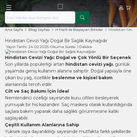
Hesabım
Sepe
Ana Sayfa
Blog Sayfası
H Harfi ile Başlayan Bitkiler
Hindistan Cevizi
Hindistan Cevizi Yağı Doğal Bir Sağlık Kaynağıdır
•
Yayın Tarihi:
24.02.2025
•
Okuma Süresi:
1 Dakika
Hindistan Cevizi Yağı: Doğal ve Çok Yönlü Bir Seçenek
Son yıllarda popülerliği artan
hindistan cevizi yağı
, günlük
yaşamda geniş kullanım alanına sahiptir. Doğal yapısıyla öne
çıkan bu yağ, özellikle
beslenme ve kişisel bakım
alanlarında tercih edilir.
Cilt ve Saç Bakımı İçin İdeal
Nemlendirici özelliği sayesinde kuru ciltleri besleyerek
yumuşak bir his kazandırır. Saç maskesi olarak kullanıldığında
saçlara bakım yaparak daha sağlıklı görünmesine katkı
sağlayabilir.
Çeşitli Kullanım Alanlarına Sahip
Yüksek ısıya dayanıklılığı sayesinde mutfakta farklı şekillerde