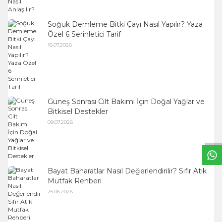
Soğuk Demleme Bitki Çayı Nasıl Yapılır? Yaza
Özel 6 Serinletici Tarif
16.07.2026
Güneş Sonrası Cilt Bakımı İçin Doğal Yağlar ve
W
h
t
s
a
p
p
B
i
l
g
H
a
t
Bitkisel Destekler
09.07.2026
Bayat Baharatlar Nasıl Değerlendirilir? Sıfır Atık
Mutfak Rehberi
25.06.2026