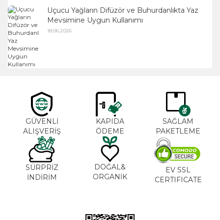
Uçucu Yağların Difüzör ve Buhurdanlıkta Yaz
Mevsimine Uygun Kullanımı
18.06.2026
GÜVENLİ
KAPIDA
SAĞLAM
ALIŞVERİŞ
ÖDEME
PAKETLEME
DOĞAL&
SÜRPRİZ
EV SSL
ORGANİK
İNDİRİM
CERTIFICATE