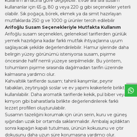
kullanım amacına göre değişebilir. Evde ara sıra susam
kullananlar için 65 g, 80 g veya 220 g gibi seçenekler yeterli
olabilir. Sık poğaça, börek, ekmek ya da simit hazırlayan
mutfaklarda 250 g ve 1000 g ürünler tercih edilebilir
Arifoğlu Susam Seçenekleriyle Mutfakta Kullanım
Arifoğlu susam seçenekleri, geleneksel tariflerden günlük
yemek hazırlığına kadar farklı mutfak ihtiyaçlarına uyum
sağlayacak şekilde değerlendirilebilir. Hamur işlerinde daha
belirgin yüzey görünümü isteniyorsa susam, pişirme
W
h
t
s
a
p
p
B
i
l
g
H
a
t
öncesinde hafif nemli yüzeye serpilmelidir. Bu yöntem,
tohumların pişirme sırasında dağılmadan tarifin üzerinde
kalmasına yardımcı olur.
Kahvaltılık tariflerde susam; tahinli karışımlar, peynir
tabakları, zeytinyağlı soslar ve ev yapımı krakerlerle birlikte
kullanılabilir. Daha aromatik tariflerde kekik, pul biber veya
kimyon gibi baharatlarla birlikte değerlendirilerek farklı
lezzet profilleri oluşturulabilir.
Susamın tazeliğini korumak için ürün serin, kuru ve güneş
ışığından uzak bir ortamda saklanmalıdır. Ambalaj açıldıktan
sonra kapağın kapalı tutulması, ürünün kokusunu ve çıtır
dokusunu daha uzun süre korumasına yardımcı olur.