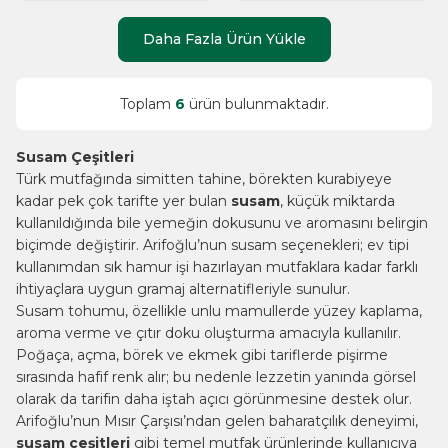
Daha Fazla Ürün Yükle
Toplam
6
ürün bulunmaktadır.
Susam Çeşitleri
Türk mutfağında simitten tahine, börekten kurabiyeye
kadar pek çok tarifte yer bulan
susam
, küçük miktarda
kullanıldığında bile yemeğin dokusunu ve aromasını belirgin
biçimde değiştirir. Arifoğlu’nun susam seçenekleri; ev tipi
kullanımdan sık hamur işi hazırlayan mutfaklara kadar farklı
ihtiyaçlara uygun gramaj alternatifleriyle sunulur.
Susam tohumu, özellikle unlu mamullerde yüzey kaplama,
aroma verme ve çıtır doku oluşturma amacıyla kullanılır.
Poğaça, açma, börek ve ekmek gibi tariflerde pişirme
sırasında hafif renk alır; bu nedenle lezzetin yanında görsel
olarak da tarifin daha iştah açıcı görünmesine destek olur.
Arifoğlu’nun Mısır Çarşısı’ndan gelen baharatçılık deneyimi,
susam çeşitleri
gibi temel mutfak ürünlerinde kullanıcıya