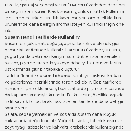
tazelik, gramaj seçeneği ve tarif uyumu üzerinden daha net
bir seçim alanı sunar. Klasik susam günlük mutfak kullanımı
için tercih edilirken, simitlik kavrulmuş susam özellikle fırın
ürünlerinde daha belirgin aroma isteyen kullanıcılar için öne
çıkar.
Susam Hangi Tariflerde Kullanılır?
Susam en çok simit, poğaça, açma, börek ve ekmek gibi
hamur işi tariflerinde kullanılır. Hamurun üzerine yumurta,
yoğurt ya da pekmezli karışım sürüldükten sonra serpilen
susam, pişirme sırasında yüzeye daha iyi tutunur ve tarifin
üst kısmında çıtır bir tabaka oluşturur.
Tatlı tariflerinde
susam tohumu
, kurabiye, bisküvi, krokan
ve şekerleme hazırlıklarında tercih edilebilir. Bazı tariflerde
hamurun içine eklenirken, bazı tariflerde pişirme öncesinde
dış kaplama amacıyla kullanılır. Bu kullanım, özellikle ağızda
hafif kavruk bir tat bırakması istenen tariflerde daha belirgin
sonuç verir.
Salata, sebze yemekleri ve soslarda susam daha küçük
miktarlarda değerlendirilir. Yoğurtlu soslar, tahinli karışımlar,
zeytinyağlı sebzeler ve kahvaltılık tabaklarda kullanıldığında