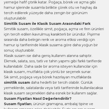
yemeğe hafif çıtırlık katar. Poğaça, börek ve açma gibi
hamur işlerinde susamla birlikte çörek otu ve
haşhaş
da
tercih edilerek yüzeyde daha zengin bir görünüm
oluşturulabilir.
Simitlik Susam ile Klasik Susam Arasındaki Fark
Simitlik susam, özellikle simit, poğaça, açma ve fırın ürünleri
için tercih edilen kavrulmuş karakterli bir üründür. Pişirme
sırasında daha belirgin renk ve aroma etkisi verdiği için
hamur işi tariflerinde klasik susama göre daha yoğun bir
sonuç oluşturabilir.
Klasik susam ise daha geniş kullanım alanına sahiptir.
Ekmek, salata, sos, tatlı ve
tahin
yapımı gibi farklı tariflerde
kullanılabilir. Daha sade bir aroma isteyen kullanıcılar için
klasik susam, mutfakta çok yönlü bir seçenek sunar.
Sık simit, poğaça veya börek hazırlayan mutfaklarda
simitlik susam
daha hedefli bir tercih olabilir. Günlük
yemeklerde, salatalarda veya tatlı tariflerinde kullanılacaksa
klasik susam seçenekleri daha esnek bir kullanım sağlar.
Susam Fiyatları Nasıl Değerlendirilir?
Susam fiyatları
, ürünün gramajına, ambalaj tipine ve