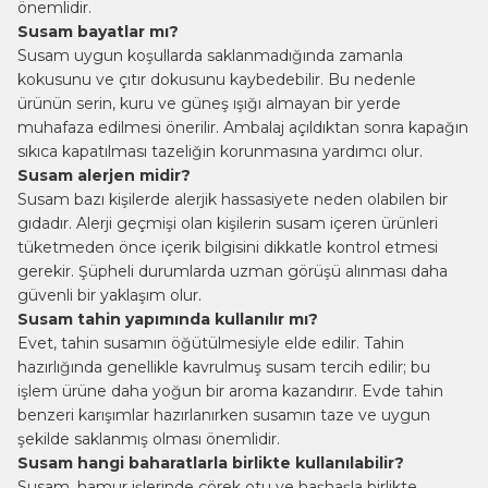
önemlidir.
Susam bayatlar mı?
Susam uygun koşullarda saklanmadığında zamanla
kokusunu ve çıtır dokusunu kaybedebilir. Bu nedenle
ürünün serin, kuru ve güneş ışığı almayan bir yerde
muhafaza edilmesi önerilir. Ambalaj açıldıktan sonra kapağın
sıkıca kapatılması tazeliğin korunmasına yardımcı olur.
Susam alerjen midir?
Susam bazı kişilerde alerjik hassasiyete neden olabilen bir
gıdadır. Alerji geçmişi olan kişilerin susam içeren ürünleri
tüketmeden önce içerik bilgisini dikkatle kontrol etmesi
gerekir. Şüpheli durumlarda uzman görüşü alınması daha
güvenli bir yaklaşım olur.
Susam tahin yapımında kullanılır mı?
Evet, tahin susamın öğütülmesiyle elde edilir. Tahin
hazırlığında genellikle kavrulmuş susam tercih edilir; bu
işlem ürüne daha yoğun bir aroma kazandırır. Evde tahin
benzeri karışımlar hazırlanırken susamın taze ve uygun
şekilde saklanmış olması önemlidir.
Susam hangi baharatlarla birlikte kullanılabilir?
Susam, hamur işlerinde
çörek otu
ve haşhaşla birlikte