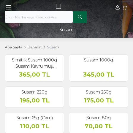
Hesabım
Sepe
Susam
Ana Sayfa
Baharat
Susam
Simitlik Susam 1000g
Susam 1000g
Susam Kavrulmuş,
Simitlerde, Pohaçalarda
365,00
TL
345,00
TL
Susam 220g
Susam 250g
195,00
TL
175,00
TL
Susam 65g (Cam)
Susam 80g
110,00
TL
70,00
TL