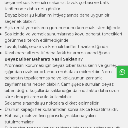
beşamel sos, kremalı makarna, tavuk çorbası ve balık
tariflerinde daha net görülür.
Beyaz biber şu kullanım ihtiyaçlarında daha uygun bir
seçenek olabilir:
Açık renkli yemeklerin görünümünü korumak istendiğinde
Sos içinde ve yemek sunumlarında koyu baharat tanecikleri
görünmesi tercih edilmediğinde
W
h
t
s
a
p
p
B
i
l
g
H
a
t
Tavuk, balık, sebze ve kremalı tarifler hazırlandığında
Karabibere alternatif daha farklı bir aroma arandığında
Beyaz Biber Baharatı Nasıl Saklanır?
Aromasını koruması için beyaz biber kuru, serin ve güneş
ışığından uzak bir ortamda muhafaza edilmelidir. Nem
baharatın topaklanmasına ve kokusunun zamanla
zayıflamasına neden olabilir. Cam şişede sunulan beyaz
biber, doğru koşullarda saklandığında mutfakta daha uzun
süre dengeli aroma ile kullanılabilir.
Saklama sırasında şu noktalara dikkat edilmelidir:
Ürünün kapağı her kullanımdan sonra sıkıca kapatılmalıdır.
Baharat, ocak ve fırın gibi ısı kaynaklarına yakın
tutulmamalıdır.