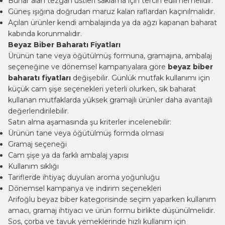
Buhar alan tezgah üstleri saklama için tercih edilmemelidir.
Güneş ışığına doğrudan maruz kalan raflardan kaçınılmalıdır.
Açılan ürünler kendi ambalajında ya da ağzı kapanan baharat
kabında korunmalıdır.
Beyaz Biber Baharatı Fiyatları
Ürünün tane veya öğütülmüş formuna, gramajına, ambalaj
seçeneğine ve dönemsel kampanyalara göre
beyaz biber
baharatı fiyatları
değişebilir. Günlük mutfak kullanımı için
küçük cam şişe seçenekleri yeterli olurken, sık baharat
kullanan mutfaklarda yüksek gramajlı ürünler daha avantajlı
değerlendirilebilir.
Satın alma aşamasında şu kriterler incelenebilir:
Ürünün tane veya öğütülmüş formda olması
Gramaj seçeneği
Cam şişe ya da farklı ambalaj yapısı
Kullanım sıklığı
Tariflerde ihtiyaç duyulan aroma yoğunluğu
Dönemsel kampanya ve indirim seçenekleri
Arifoğlu beyaz biber kategorisinde seçim yaparken kullanım
amacı, gramaj ihtiyacı ve ürün formu birlikte düşünülmelidir.
Sos, çorba ve tavuk yemeklerinde hızlı kullanım için