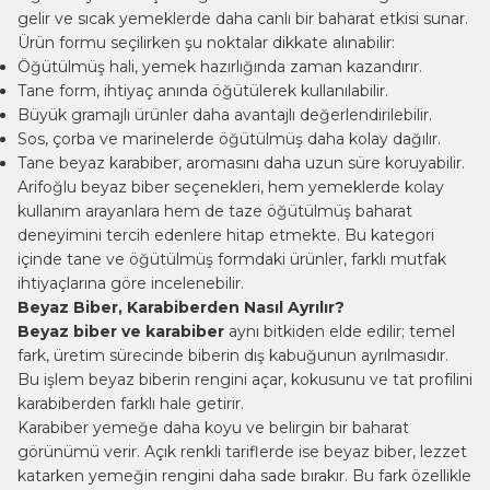
gelir ve sıcak yemeklerde daha canlı bir baharat etkisi sunar.
Ürün formu seçilirken şu noktalar dikkate alınabilir:
Öğütülmüş hali, yemek hazırlığında zaman kazandırır.
Tane form, ihtiyaç anında öğütülerek kullanılabilir.
Büyük gramajlı ürünler daha avantajlı değerlendirilebilir.
Sos, çorba ve marinelerde öğütülmüş daha kolay dağılır.
Tane beyaz karabiber, aromasını daha uzun süre koruyabilir.
Arifoğlu beyaz biber seçenekleri, hem yemeklerde kolay
kullanım arayanlara hem de taze öğütülmüş baharat
deneyimini tercih edenlere hitap etmekte. Bu kategori
içinde tane ve öğütülmüş formdaki ürünler, farklı mutfak
ihtiyaçlarına göre incelenebilir.
Beyaz Biber, Karabiberden Nasıl Ayrılır?
Beyaz biber ve karabiber
aynı bitkiden elde edilir; temel
fark, üretim sürecinde biberin dış kabuğunun ayrılmasıdır.
Bu işlem beyaz biberin rengini açar, kokusunu ve tat profilini
karabiberden farklı hale getirir.
Karabiber yemeğe daha koyu ve belirgin bir baharat
görünümü verir. Açık renkli tariflerde ise beyaz biber, lezzet
katarken yemeğin rengini daha sade bırakır. Bu fark özellikle