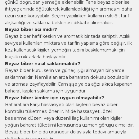
çünkü doğrudan yemeğe eklenebilir. Tane beyaz biber ise
ihtiyaç anında öğütülerek kullanılabildiği için aromasını daha
uzun süre koruyabilir. Seçim yapılırken kullanım sıklığı, tarif
alışkanlığı ve saklama beklentisi dikkate alınmalıdır.
Beyaz biber acı mıdır?
Beyaz biber hafif keskin ve aromatik bir tada sahiptir. Acılık
seviyesi kullanılan miktara ve tarifin yapısına göre değişir. İlk
kez kullanacak kişiler, yemeğin tadını baskılamamak için
küçük miktarlarla başlayabilir.
Beyaz biber nasıl saklanmalıdır?
Beyaz biber kuru, serin ve güneş ışığı almayan bir yerde
saklanmalıdır. Nemli alanlarda baharatın dokusu bozulabilir
ve aroması zayıflayabilir. Cam şişe ya da ağzı sıkıca kapanan
baharat kapları saklama için uygundur.
Beyaz biber kimler için uygun olmayabilir?
Baharatlara karşı hassasiyeti olan kişilerin beyaz biberi
kontrollü tüketmesi önerilir. Mide hassasiyeti, özel
beslenme düzeni veya düzenli ilaç kullanımı olan kişiler
yoğun baharat tüketimi konusunda uzman görüşü almalıdır.
Beyaz biber bir gıda ürünüdür dolayısıyla tedavi amacıyla
değerlendirilmemelidir.