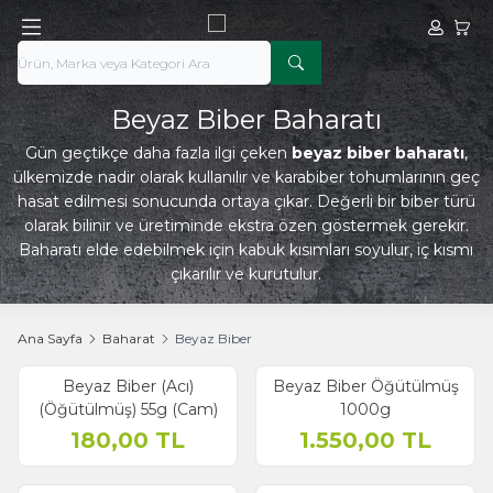
Hesabım
Sepe
Beyaz Biber Baharatı
Gün geçtikçe daha fazla ilgi çeken
beyaz biber baharatı
,
ülkemizde nadir olarak kullanılır ve karabiber tohumlarının geç
hasat edilmesi sonucunda ortaya çıkar. Değerli bir biber türü
olarak bilinir ve üretiminde ekstra özen göstermek gerekir.
Baharatı elde edebilmek için kabuk kısımları soyulur, iç kısmı
çıkarılır ve kurutulur.
Ana Sayfa
Baharat
Beyaz Biber
Beyaz Biber (Acı)
Beyaz Biber Öğütülmüş
(Öğütülmüş) 55g (Cam)
1000g
180,00
TL
1.550,00
TL