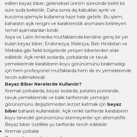
edilen beyaz biber, geleneksel üretim sürecinde belirli bir
süre suda bekletilir. Daha sonra dış kabukları ayrılır ve
kurutma işlemiyle kullanıma hazır hale getirilir. Bu işlem,
baharatın açık rengini ve karakteristik aromasını belirleyen
temel aşamalardan biridir.
Asya ve Latin Amerika mutfaklarında kendine geniş bir yer
bulan beyaz biber, Endonezya, Malezya, Batı Hindistan ve
Meksika gibi farklı bölgelerde yetişen biberlerden elde
edilebilir. Açık renkli soslarda, çorbalarda ve tavuk
yemeklerinde karabiberin koyu görünümünü bırakmadığı
için hem profesyonel mutfaklarda hem de ev yemeklerinde
tercih edilmektedir.
Beyaz Biber Nerelerde Kullanılır?
Kremalı çorbalarda, beyaz soslarda, patates püresinde,
tavuk yemeklerinde ve balık tariflerinde yemeğin
görünümünü değiştirmeden lezzet katmak için
beyaz
biber
baharatı kullanılabilir. Açık renkli tariflerde karabiberin
koyu tanecikli görünümünü istemeyenler için alternatiftir.
Beyaz biber özellikle şu tariflerde tercih edilebilir:
Kremalı çorbalar