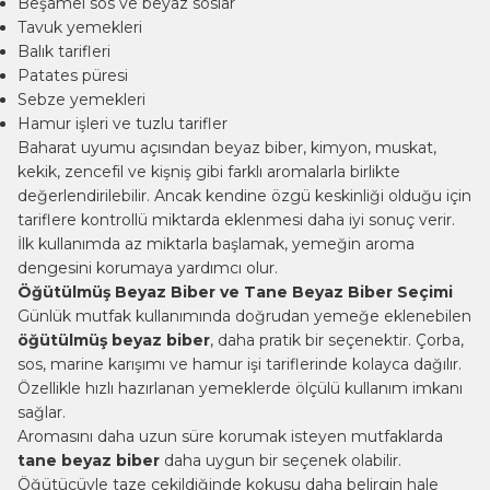
Beşamel sos ve beyaz soslar
Tavuk yemekleri
Balık tarifleri
Patates püresi
Sebze yemekleri
Hamur işleri ve tuzlu tarifler
Baharat uyumu açısından beyaz biber, kimyon, muskat,
kekik
, zencefil ve kişniş gibi farklı aromalarla birlikte
değerlendirilebilir. Ancak kendine özgü keskinliği olduğu için
tariflere kontrollü miktarda eklenmesi daha iyi sonuç verir.
İlk kullanımda az miktarla başlamak, yemeğin aroma
dengesini korumaya yardımcı olur.
Öğütülmüş Beyaz Biber ve Tane Beyaz Biber Seçimi
Günlük mutfak kullanımında doğrudan yemeğe eklenebilen
öğütülmüş beyaz biber
, daha pratik bir seçenektir. Çorba,
sos, marine karışımı ve hamur işi tariflerinde kolayca dağılır.
Özellikle hızlı hazırlanan yemeklerde ölçülü kullanım imkanı
sağlar.
Aromasını daha uzun süre korumak isteyen mutfaklarda
tane beyaz biber
daha uygun bir seçenek olabilir.
Öğütücüyle taze çekildiğinde kokusu daha belirgin hale