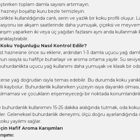
rıştırırken toplam damla sayısını artırmayın.
 hazneyi boşaltıp kuru bezle temizleyin.
likte kullanıldığında canlı, serin ve yazlık bir koku profili oluşur. 
asyonu ise akşam saatlerinde daha yumuşak, çiçeksi ve meyvems
arışım yaparken iki veya üç yağdan fazlasını aynı anda kullanma
ıklaştırabilir.
Koku Yoğunluğu Nasıl Kontrol Edilir?
t haznesine önce su eklenir, ardından 1-3 damla uçucu yağ damlatı
ısısıyla su hafifçe buharlaşır ve aroma ortama yayılır. Su seviye
hurdanlıkta uçucu yağ kullanımı daha yumuşak ve klasik bir od
rse yağ doğrudan ısıyla temas edebilir. Bu durumda koku yanıkl
ili kaybolur. Buhurdanlık kullanırken yüzeyin ısıya dayanıklı olma
kılmaması ve çocukların erişemeyeceği bir noktada konumlandırı
buhurdanlık kullanımını 15-25 dakika aralığında tutmak, oda kok
ler. Geleneksel buhurdanlık deneyimi, ölçü doğru ayarlandığında d
koku yayılımı sağlar.
çin Hafif Aroma Karışımları
ışımı: