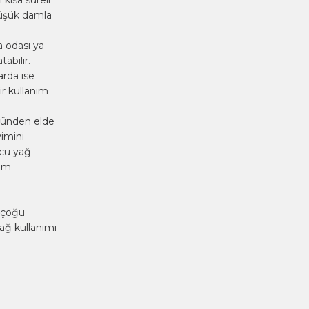
kısa süreli
 düşük damla
a odası ya
abilir.
arda ise
ir kullanım
ümünden elde
yimini
ucu yağ
nım
n çoğu
ağ kullanımı