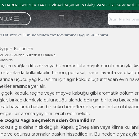
EN HABERLER
YEMEK TARIFLERI
BAYI BAŞVURU & GIRIŞ
FRANCHISE BAŞVURU
İLE
ÜNLER
ın Difüzör ve Buhurdanlıkta Yaz Mevsimine Uygun Kullanımı
Uygun Kullanımı
.2026
•
Okuma Süresi:
10 Dakika
uçucu yağlar difüzör veya buhurdanlıkta düşük damla oranıyla, kıs
n ortamlarda kullanılabilir. Limon, portakal, nane, lavanta ve okalipt
arında uçucu yağ kullanımı için ağır koku oluşturmadan evin hava
kler arasında yer alır.
ak, çiçek, kabuk, reçine veya meyve kabuğu gibi aromatik bölümle
lar, birkaç damlayla bulunduğu alanda belirgin bir koku bırakabili
ıcak havalarda baskın bir koku hedeflemek yerine; ortam ihtiyacı
dengeli bir aroma yayılımı tercih edilmelidir.
e Doğru Yağı Seçmek Neden Önemlidir?
oku algısı daha hızlı değişir. Kapalı, güneş alan veya klima kullanı
çine ve odunsu aromalar baskın hissedilebilir. Bu nedenle yaz ayla