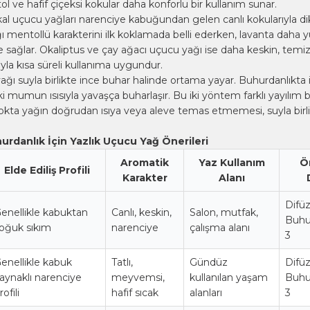
l ve hafif çiçeksi kokular daha konforlu bir kullanım sunar.
al uçucu yağları narenciye kabuğundan gelen canlı kokularıyla di
 mentollü karakterini ilk koklamada belli ederken, lavanta daha
e sağlar. Okaliptus ve
çay ağacı uçucu yağı
ise daha keskin, temiz
ıyla kısa süreli kullanıma uygundur.
ağı suyla birlikte ince buhar halinde ortama yayar. Buhurdanlıkta 
i mumun ısısıyla yavaşça buharlaşır. Bu iki yöntem farklı yayılım 
nokta yağın doğrudan ısıya veya aleve temas etmemesi, suyla birl
urdanlık İçin Yazlık Uçucu Yağ Önerileri
Aromatik
Yaz Kullanım
Ö
Elde Ediliş Profili
Karakter
Alanı
Difüz
enellikle kabuktan
Canlı, keskin,
Salon, mutfak,
Buhur
oğuk sıkım
narenciye
çalışma alanı
3
enellikle kabuk
Tatlı,
Gündüz
Difüz
aynaklı narenciye
meyvemsi,
kullanılan yaşam
Buhur
rofili
hafif sıcak
alanları
3