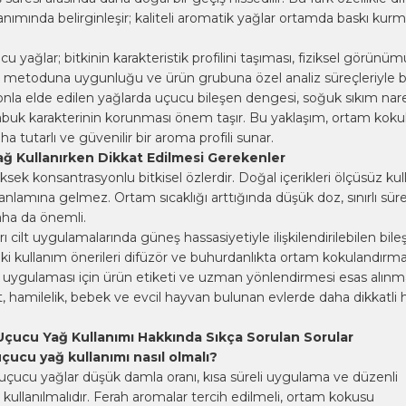
anımında belirginleşir; kaliteli aromatik yağlar ortamda baskı kurm
u yağlar; bitkinin karakteristik profilini taşıması, fiziksel görünümü
m metoduna uygunluğu ve ürün grubuna özel analiz süreçleriyle bi
asyonla elde edilen yağlarda uçucu bileşen dengesi, soğuk sıkım na
kabuk karakterinin korunması önem taşır. Bu yaklaşım, ortam kok
 tutarlı ve güvenilir bir aroma profili sunar.
ğ Kullanırken Dikkat Edilmesi Gerekenler
sek konsantrasyonlu bitkisel özlerdir. Doğal içerikleri ölçüsüz ku
anlamına gelmez. Ortam sıcaklığı arttığında düşük doz, sınırlı sür
ha da önemli.
 cilt uygulamalarında güneş hassasiyetiyle ilişkilendirilebilen bile
daki kullanım önerileri difüzör ve buhurdanlıkta ortam kokulandırm
t uygulaması için ürün etiketi ve uzman yönlendirmesi esas alınmal
et, hamilelik, bebek ve evcil hayvan bulunan evlerde daha dikkatli
Uçucu Yağ Kullanımı Hakkında Sıkça Sorulan Sorular
uçucu yağ kullanımı nasıl olmalı?
uçucu yağlar düşük damla oranı, kısa süreli uygulama ve düzenli
 kullanılmalıdır. Ferah aromalar tercih edilmeli, ortam kokusu