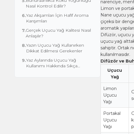
Buhurdanlıkta Koku Yoğunluğu
5.
narenciye, mento
Nasıl Kontrol Edilir?
Limon ve portak
Nane uçucu yağı
Yaz Akşamları İçin Hafif Aroma
6.
Karışımları
çiçeksi bir deng
aromatik yapılar
Gerçek Uçucu Yağ Kalitesi Nasıl
7.
Difüzör, uçucu y
Anlaşılır?
uçucu yağ alttak
Yazın Uçucu Yağ Kullanırken
8.
sahiptir. Ortak 
Dikkat Edilmesi Gerekenler
kullanılmasıdır.
Yaz Aylarında Uçucu Yağ
9.
Difüzör ve Buh
Kullanımı Hakkında Sıkça
Uçucu
Sorulan Sorular
Yağ
Limon
G
Uçucu
s
Yağı
Portakal
G
Uçucu
k
Yağı
p