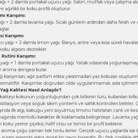
ağı + 2 damla
portakal uçucu yağı
. Salon, mutfak veya çalışma al
 ağırlıklı bir koku profili oluşturur.
mı Karışımı:
ı + 2 damla lavanta yağı. Sıcak günlerin ardından daha ferah ve d
ğlar.
i Karışımı:
cı yağı + 2 damla
limon yağı
. Banyo, antre veya kısa süreli havalan
koku algısını destekler.
utini Karışımı:
 yağı + 1 damla portakal uçucu yağı. Yatak odasında yoğunlaşmay
 aroma dengesi kurar.
 karışımları, ağır parfüm etkisi yaratmadan yaz kokuları oluştur
lternatiftir. Karışımlar doğrudan cilde uygulanmamalı, asla içilmeme
ğ Kalitesi Nasıl Anlaşılır?
aliteyi kokunun yoğunluğundan çok bitkinin türü, kullanılan bitk
stilasyon veya soğuk sıkım yöntemi ve saflık kontrolleri belirler.
nda ilk algı, kabuğu yeni soyulmuş limonu hatırlatan canlı ve kes
yağı
nda mentollü karakter ilk koklamada belirginleşir. Lavanta ya
 koku yerine çiçeksi, hafif otsu ve temiz bir profil beklenir.
aroma çoğu zaman tek tonlu ilerler. Gerçek uçucu yağlarda ise il
süresi arasında daha doğal bir geçiş hissedilir. Bu fark özellikle di