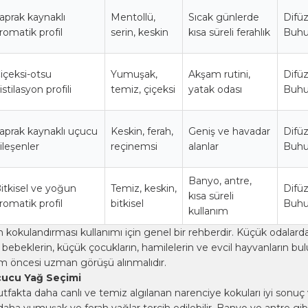
aprak kaynaklı
Mentollü,
Sıcak günlerde
Difüz
romatik profil
serin, keskin
kısa süreli ferahlık
Buhur
içeksi-otsu
Yumuşak,
Akşam rutini,
Difüz
istilasyon profili
temiz, çiçeksi
yatak odası
Buhur
aprak kaynaklı uçucu
Keskin, ferah,
Geniş ve havadar
Difüz
ileşenler
reçinemsi
alanlar
Buhur
Banyo, antre,
itkisel ve yoğun
Temiz, keskin,
Difüz
kısa süreli
romatik profil
bitkisel
Buhur
kullanım
 kokulandırması kullanımı için genel bir rehberdir. Küçük odalar
lı, bebeklerin, küçük çocukların, hamilelerin ve evcil hayvanların b
ım öncesi uzman görüşü alınmalıdır.
ucu Yağ Seçimi
tfakta daha canlı ve temiz algılanan narenciye kokuları iyi sonuç 