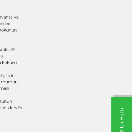
Lavanta ve
i bir
k kokunun
lır. Alt
si
a kokusu
aşır ve
sı, mumun
lması
usunun
aha keyifli