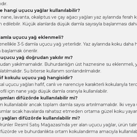
dır.
e hangi uçucu yağlar kullanılabilir?
 nane, lavanta, okaliptus ve çay ağacı yağları yaz aylarında ferah 
cih edilebilir. Küçük alanlarda düşük damla sayısıyla başlanması dah
damla uçucu yağ eklenmeli?
nellikle 3-5 damla uçucu yağ yeterlidir. Yaz aylarında koku daha hız
 başlamak önerilir.
uçucu yağ doğrudan yakılır mı?
dan yakılmamalıdır. Buhurdanlığın üst haznesine su eklenmeli, 
tılmalıdır. Su biterse kullanım sonlandırılmalıdır.
fif kokulu uçucu yağ hangisidir?
 uçucu yağları hafif, canlı ve narenciye karakterli kokularıyla terci
ofil için nane yağı düşük damla oranıyla kullanılabilir.
ımları difüzörde kullanılabilir mi?
m kullanılabilir ancak toplam damla sayısı artırılmamalıdır. İki vey
ışımlar sıcak havalarda rahatsız etmeden ortama güzel koku yayar
yağları difüzörde kullanılabilir mi?
rünler Resmî Satış Mağazası’nda yer alan uçucu yağlar, ürün tali
füzörde ve buhurdanlıkta ortam kokulandırma amacıyla kullanılabi