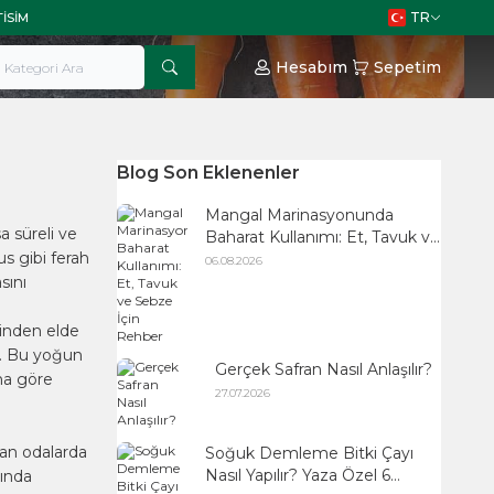
TR
TISIM
Hesabım
Sepetim
Blog Son Eklenenler
Mangal Marinasyonunda
a süreli ve
Baharat Kullanımı: Et, Tavuk ve
us gibi ferah
Sebze İçin Rehber
06.08.2026
sını
rinden elde
r. Bu yoğun
Gerçek Safran Nasıl Anlaşılır?
na göre
27.07.2026
lan odalarda
Soğuk Demleme Bitki Çayı
Nasıl Yapılır? Yaza Özel 6
rında