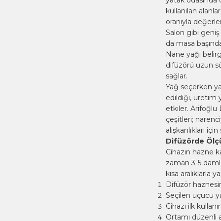
yatak odasında d
kullanılan alanl
oranıyla değerlend
Salon gibi geniş
da masa başında 
Nane yağı belirgi
difüzörü uzun sü
sağlar.
Yağ seçerken ya
edildiği, üretim
etkiler. Arifoğ
çeşitleri; narenc
alışkanlıkları iç
Difüzörde Ölçü
Cihazın hazne k
zaman 3-5 damla 
kısa aralıklarla 
Difüzör haznesin
Seçilen uçucu y
Cihazı ilk kullan
Ortamı düzenli ar