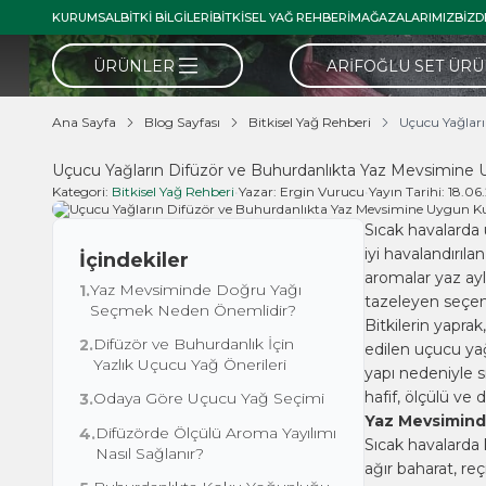
KURUMSAL
BITKI BILGILERI
BITKISEL YAĞ REHBERI
MAĞAZALARIMIZ
BIZD
ÜRÜNLER
ARIFOĞLU SET ÜR
Ana Sayfa
Blog Sayfası
Bitkisel Yağ Rehberi
Uçucu Yağlar
Uçucu Yağların Difüzör ve Buhurdanlıkta Yaz Mevsimine 
Kategori:
Bitkisel Yağ Rehberi
•
Yazar:
Ergin Vurucu
•
Yayın Tarihi:
18.06
Sıcak havalarda 
iyi havalandırıla
İçindekiler
aromalar yaz ayl
Yaz Mevsiminde Doğru Yağı
1.
tazeleyen seçene
Seçmek Neden Önemlidir?
Bitkilerin yapr
Difüzör ve Buhurdanlık İçin
2.
edilen uçucu yağ
Yazlık Uçucu Yağ Önerileri
yapı nedeniyle s
hafif, ölçülü ve 
Odaya Göre Uçucu Yağ Seçimi
3.
Yaz Mevsimind
Difüzörde Ölçülü Aroma Yayılımı
4.
Sıcak havalarda k
Nasıl Sağlanır?
ağır baharat, re