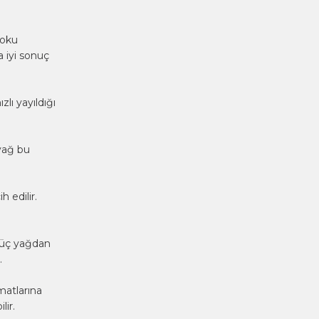
koku
a iyi sonuç
lı yayıldığı
yağ bu
h edilir.
a üç yağdan
.
matlarına
lir.