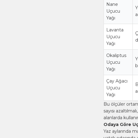
Nane
Y
Uçucu
a
Yağı
Lavanta
Ç
Uçucu
d
Yağı
Okaliptus
Y
Uçucu
b
Yağı
Çay Ağacı
B
Uçucu
a
Yağı
Bu ölçüler ortam
sayısı azaltılma
alanlarda kullan
Odaya Göre Uç
Yaz aylarında mu