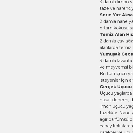
3 damla limon y
taze ve narenciye
Serin Yaz Akşa
2 damla nane yağ
ortam kokusu sa
Temiz Alan Hiss
2 damla çay ağa
alanlarda temiz 
Yumuşak Gece R
3 damla lavanta
ve meyvemsi bir
Bu tür uçucu yağ
isteyenler için a
Gerçek Uçucu Ya
Uçucu yağlarda k
hasat dönemi, di
limon uçucu yağı
tazeliktir.
Nane 
ağır parfümsü bir
Yapay kokularda 
karakter ve uçuş 