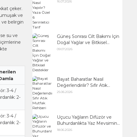
Serinletici Tarif
16.07.2026
kkat çeker.
 yumuşak ve
 ve belirgin
ise su ve
Güneş Sonrası Cilt Bakımı İçin
biçimlerine
Doğal Yağlar ve Bitkisel
Destekler
ikte
09.07.2026
nerilen
Damla
Bayat Baharatlar Nasıl
Değerlendirilir? Sıfır Atık
ör: 3-4 /
Mutfak Rehberi
25.06.2026
danlık: 2-
ör: 3-4 /
Uçucu Yağların Difüzör ve
danlık: 2-
Buhurdanlıkta Yaz Mevsimine
Uygun Kullanımı
18.06.2026