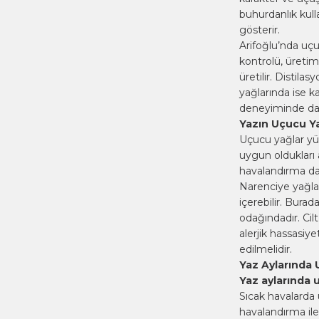
buhurdanlık kull
gösterir.
Arifoğlu’nda uçuc
kontrolü, üreti
üretilir. Distil
yağlarında ise 
deneyiminde daha
Yazın Uçucu Ya
Uçucu yağlar yük
uygun oldukları 
havalandırma da
Narenciye yağları
içerebilir. Bura
odağındadır. Cil
alerjik hassasiy
edilmelidir.
Yaz Aylarında 
Yaz aylarında 
Sıcak havalarda 
havalandırma ile