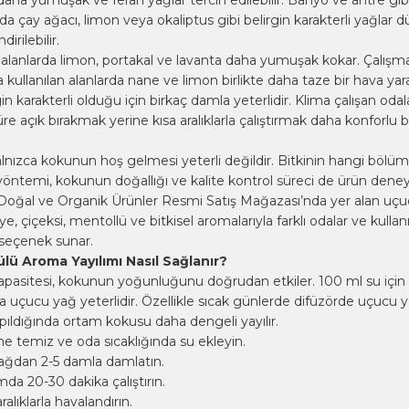
aha yumuşak ve ferah yağlar tercih edilebilir. Banyo ve antre gibi 
arda çay ağacı, limon veya okaliptus gibi belirgin karakterli yağlar
irilebilir.
 alanlarda limon, portakal ve lavanta daha yumuşak kokar. Çalışm
kullanılan alanlarda nane ve limon birlikte daha taze bir hava yarat
n karakterli olduğu için birkaç damla yeterlidir. Klima çalışan odal
re açık bırakmak yerine kısa aralıklarla çalıştırmak daha konforlu b
lnızca kokunun hoş gelmesi yeterli değildir. Bitkinin hangi böl
 yöntemi, kokunun doğallığı ve kalite kontrol süreci de ürün dene
lu Doğal ve Organik Ürünler Resmi Satış Mağazası’nda yer alan uç
iye, çiçeksi, mentollü ve bitkisel aromalarıyla farklı odalar ve kulla
in seçenek sunar.
lü Aroma Yayılımı Nasıl Sağlanır?
apasitesi, kokunun yoğunluğunu doğrudan etkiler. 100 ml su içi
uçucu yağ yeterlidir. Özellikle sıcak günlerde difüzörde uçucu y
yapıldığında ortam kokusu daha dengeli yayılır.
e temiz ve oda sıcaklığında su ekleyin.
ağdan 2-5 damla damlatın.
ımda 20-30 dakika çalıştırın.
alıklarla havalandırın.