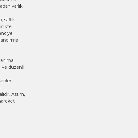
adan varlık
, saflık
rlikte
renciye
ulandırma
llanıma
e ve düzenli
şenler
a
ıdır. Astım,
 hareket