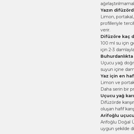
ağırlaştırılmamalı
Yazın difüzörd
Limon, portakal,
profilleriyle ter
verir.
Difüzöre kaç 
100 ml su için ge
için 2-3 damlayla
Buhurdanlıkta 
Uçucu yağ doğru
suyun içine damla
Yaz için en ha
Limon ve portakal
Daha serin bir pr
Uçucu yağ karış
Difüzörde karışı
oluşan hafif kar
Arifoğlu uçucu 
Arifoğlu Doğal Ü
uygun şekilde di