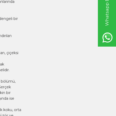
Whatsapp Bilgi Hattı
anlarında
engeli bir
dırılan
an, çiçeksi
mak
lidir.
i bölümü,
 Gerçek
kin bir
ğında ise
k koku, orta
füzör ve