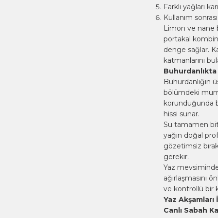
Farklı yağları ka
Kullanım sonrası
Limon ve nane bir
portakal kombin
denge sağlar. K
katmanlarını bulan
Buhurdanlıkta 
Buhurdanlığın üs
bölümdeki mumun 
korunduğunda bu
hissi sunar.
Su tamamen bite
yağın doğal prof
gözetimsiz bıra
gerekir.
Yaz mevsiminde 
ağırlaşmasını ön
ve kontrollü bir 
Yaz Akşamları İ
Canlı Sabah Kar