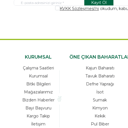
Kayıt Ol
KVKK Sözleşmesi'ni
okudum, kabu
KURUMSAL
ÖNE ÇIKAN BAHARATLA
Çalışma Saatleri
Kajun Baharatı
Kurumsal
Tavuk Baharatı
Bitki Bilgileri
Defne Yaprağı
Mağazalarımız
İsot
Bizden Haberler
Sumak
Bayi Başvuru
Kimyon
Kargo Takip
Kekik
İletişim
Pul Biber