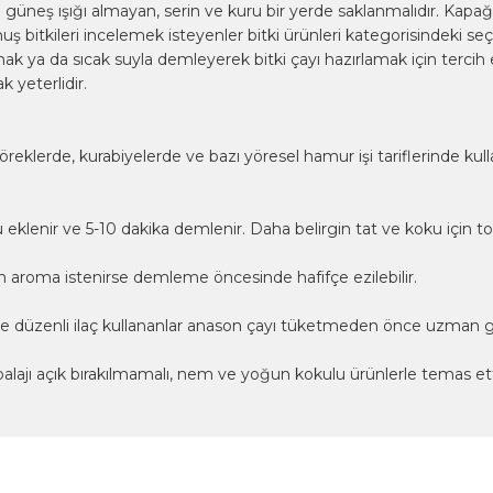
neş ışığı almayan, serin ve kuru bir yerde saklanmalıdır. Kapağı
muş bitkileri incelemek isteyenler
bitki ürünleri
kategorisindeki seç
nmak ya da sıcak suyla demleyerek bitki çayı hazırlamak için tercih
 yeterlidir.
klerde, kurabiyelerde ve bazı yöresel hamur işi tariflerinde kulla
u eklenir ve 5-10 dakika demlenir. Daha belirgin tat ve koku için 
aroma istenirse demleme öncesinde hafifçe ezilebilir.
ar ve düzenli ilaç kullananlar anason çayı tüketmeden önce uzman g
alajı açık bırakılmamalı, nem ve yoğun kokulu ürünlerle temas ett