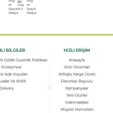
x
Lİ BİLGİLER
HIZLI ERİŞİM
 Gizlilik Güvenlik Politikası
Anasayfa
ş Sözleşmesi
Ürün Yorumları
ve İade Koşulları
Arifoğlu Kargo Ücreti
urallar Ve KVKK
Franchise Başvuru
Delivery
Kampanyalar
Yeni Ürünler
İndirimdekiler
Müşteri Hizmetleri