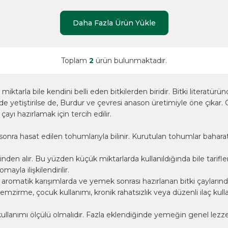
Daha Fazla Ürün Yükle
Toplam
2
ürün bulunmaktadır.
tarla bile kendini belli eden bitkilerden biridir. Bitki literatürü
rde yetiştirilse de, Burdur ve çevresi anason üretimiyle öne çıkar.
yı hazırlamak için tercih edilir.
nra hasat edilen tohumlarıyla bilinir. Kurutulan tohumlar baharat, 
 alır. Bu yüzden küçük miktarlarda kullanıldığında bile tariflerde 
yla ilişkilendirilir.
matik karışımlarda ve yemek sonrası hazırlanan bitki çaylarında yer 
, emzirme, çocuk kullanımı, kronik rahatsızlık veya düzenli ilaç ku
ullanımı ölçülü olmalıdır. Fazla eklendiğinde yemeğin genel lezzet