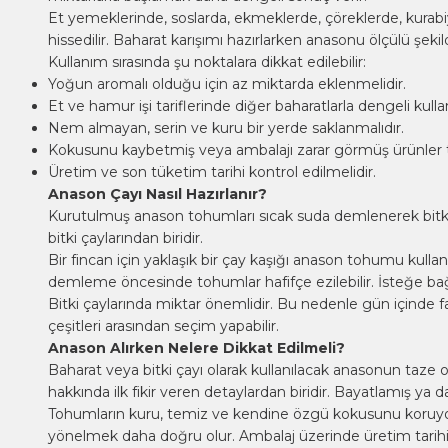
Et yemeklerinde, soslarda, ekmeklerde, çöreklerde, kurabiyel
hissedilir. Baharat karışımı hazırlarken anasonu ölçülü şeki
Kullanım sırasında şu noktalara dikkat edilebilir:
Yoğun aromalı olduğu için az miktarda eklenmelidir.
Et ve hamur işi tariflerinde diğer baharatlarla dengeli kullan
Nem almayan, serin ve kuru bir yerde saklanmalıdır.
Kokusunu kaybetmiş veya ambalajı zarar görmüş ürünler t
Üretim ve son tüketim tarihi kontrol edilmelidir.
Anason Çayı Nasıl Hazırlanır?
Kurutulmuş anason tohumları sıcak suda demlenerek bitki çay
bitki çaylarından biridir.
Bir fincan için yaklaşık bir çay kaşığı anason tohumu kulla
demleme öncesinde tohumlar hafifçe ezilebilir. İsteğe bağlı ol
Bitki çaylarında miktar önemlidir. Bu nedenle gün içinde
çeşitleri
arasından seçim yapabilir.
Anason Alırken Nelere Dikkat Edilmeli?
Baharat veya bitki çayı olarak kullanılacak anasonun taze
hakkında ilk fikir veren detaylardan biridir. Bayatlamış ya 
Tohumların kuru, temiz ve kendine özgü kokusunu koruyor 
yönelmek daha doğru olur. Ambalaj üzerinde üretim tarihi, 