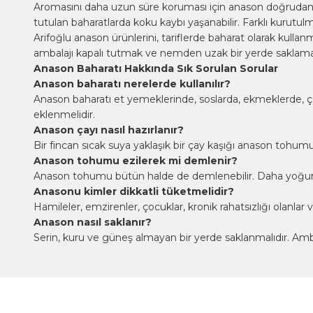
Aromasını daha uzun süre koruması için anason doğrudan gü
tutulan baharatlarda koku kaybı yaşanabilir. Farklı kurutul
Arifoğlu anason ürünlerini, tariflerde baharat olarak kulla
ambalajı kapalı tutmak ve nemden uzak bir yerde saklamak
Anason Baharatı Hakkında Sık Sorulan Sorular
Anason baharatı nerelerde kullanılır?
Anason baharatı et yemeklerinde, soslarda, ekmeklerde, çöre
eklenmelidir.
Anason çayı nasıl hazırlanır?
Bir fincan sıcak suya yaklaşık bir çay kaşığı anason tohum
Anason tohumu ezilerek mi demlenir?
Anason tohumu bütün halde de demlenebilir. Daha yoğun 
Anasonu kimler dikkatli tüketmelidir?
Hamileler, emzirenler, çocuklar, kronik rahatsızlığı olanl
Anason nasıl saklanır?
Serin, kuru ve güneş almayan bir yerde saklanmalıdır. Amb