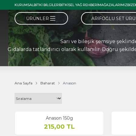
KURUMSAL
BITKI BILGILERI
BITKISEL YAĞ REHBERI
MAĞAZALARIMIZ
BIZD
ÜRÜNLER
ARIFOĞLU SET ÜR
Sarı ve bileşik şemsiye şeklind
Gıdalarda tatlandırıcı olarak kullanılır. Doğru şekild
Ana Sayfa
Baharat
Anason
Anason 150g
215,00
TL