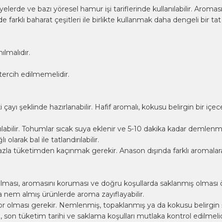
erde ve bazı yöresel hamur işi tariflerinde kullanılabilir. Aroması
lde
farklı baharat çeşitleri
ile birlikte kullanmak daha dengeli bir tat 
ılmalıdır.
ercih edilmemelidir.
ı şeklinde hazırlanabilir. Hafif aromalı, kokusu belirgin bir içec
nılabilir. Tohumlar sıcak suya eklenir ve 5-10 dakika kadar demlenm
arak bal ile tatlandırılabilir.
 fazla tüketimden kaçınmak gerekir. Anason dışında farklı aromal
 olması, aromasını koruması ve doğru koşullarda saklanmış olması
da nem almış ürünlerde aroma zayıflayabilir.
olması gerekir. Nemlenmiş, topaklanmış ya da kokusu belirgin şe
son tüketim tarihi ve saklama koşulları mutlaka kontrol edilmelid