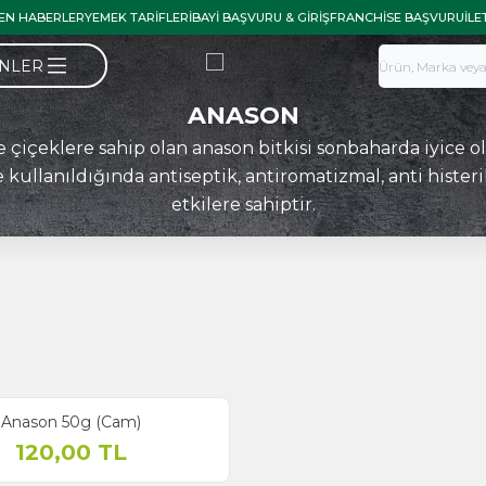
EN HABERLER
YEMEK TARIFLERI
BAYI BAŞVURU & GIRIŞ
FRANCHISE BAŞVURU
İLE
ÜNLER
ANASON
e çiçeklere sahip olan anason bitkisi sonbaharda iyice ol
e kullanıldığında antiseptik, antiromatizmal, anti histerik
etkilere sahiptir.
Anason 50g (Cam)
120,00
TL