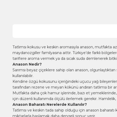
Tatlımsı kokusu ve keskin aromasıyla anason, mutfakta az mik
maydanozgiller familyasına aittir. Türkiye’de farklı bölgele
tariflere aroma vermek ya da sıcak suda demlenerek bitki ça
Anason Nedir?
Sarımsı beyaz çiçeklere sahip olan anason, olgunlaştıktan so
kullanılabilir.
Kendine özgü kokusunu içeriğindeki uçucu yağ bileşenlerinden
tarafından rezene ve meyan kökünü andıran tatlımsı bir aroma
Mutfakta daha çok hamur işlerinde, bazı et yemeklerinde, aro
için düzenli kullanımda ölçülü ilerlemek gerekir. Hamilelik
Anason Baharatı Nerelerde Kullanılır?
Tatlımsı ve keskin tada sahip olduğu için anason baharatı k
miktarlarla başlamak daha dengeli sonuç verir.