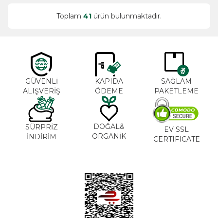
Toplam
41
ürün bulunmaktadır.
GÜVENLİ
KAPIDA
SAĞLAM
ALIŞVERİŞ
ÖDEME
PAKETLEME
DOĞAL&
SÜRPRİZ
EV SSL
ORGANİK
İNDİRİM
CERTIFICATE