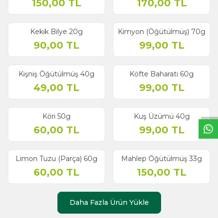
150,00
TL
170,00
TL
Kekik Bilye 20g
Kimyon (Öğütülmüş) 70g
90,00
TL
99,00
TL
Kişniş Öğütülmüş 40g
Köfte Baharatı 60g
W
h
t
s
a
p
p
B
i
l
g
H
a
t
49,00
TL
99,00
TL
Köri 50g
Kuş Üzümü 40g
60,00
TL
99,00
TL
Limon Tuzu (Parça) 60g
Mahlep Öğütülmüş 33g
60,00
TL
150,00
TL
Daha Fazla Ürün Yükle