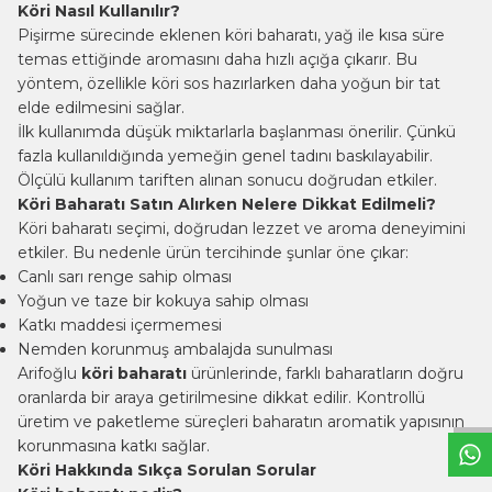
Köri Nasıl Kullanılır?
Pişirme sürecinde eklenen köri baharatı, yağ ile kısa süre
temas ettiğinde aromasını daha hızlı açığa çıkarır. Bu
yöntem, özellikle köri sos hazırlarken daha yoğun bir tat
elde edilmesini sağlar.
İlk kullanımda düşük miktarlarla başlanması önerilir. Çünkü
fazla kullanıldığında yemeğin genel tadını baskılayabilir.
Ölçülü kullanım tariften alınan sonucu doğrudan etkiler.
Köri Baharatı Satın Alırken Nelere Dikkat Edilmeli?
Köri baharatı seçimi, doğrudan lezzet ve aroma deneyimini
etkiler. Bu nedenle ürün tercihinde şunlar öne çıkar:
Canlı sarı renge sahip olması
Yoğun ve taze bir kokuya sahip olması
Katkı maddesi içermemesi
W
h
t
s
a
p
p
B
i
l
g
H
a
t
Nemden korunmuş ambalajda sunulması
Arifoğlu
köri baharatı
ürünlerinde, farklı baharatların doğru
oranlarda bir araya getirilmesine dikkat edilir. Kontrollü
üretim ve paketleme süreçleri baharatın aromatik yapısının
korunmasına katkı sağlar.
Köri Hakkında Sıkça Sorulan Sorular