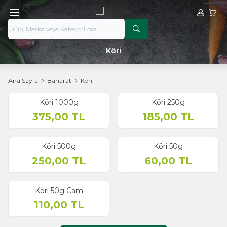
Hesabım
Sepe
Köri
Ana Sayfa
Baharat
Köri
Köri 1000g
Köri 250g
Yeni
375,00
TL
185,00
TL
Köri 500g
Köri 50g
250,00
TL
60,00
TL
Köri 50g Cam
110,00
TL