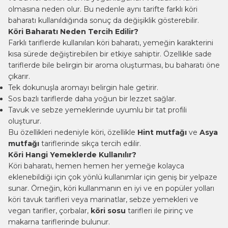
olmasına neden olur. Bu nedenle aynı tarifte farklı köri
baharatı kullanıldığında sonuç da değişiklik gösterebilir.
Köri Baharatı Neden Tercih Edilir?
Farklı tariflerde kullanılan köri baharatı, yemeğin karakterini
kısa sürede değiştirebilen bir etkiye sahiptir. Özellikle sade
tariflerde bile belirgin bir aroma oluşturması, bu baharatı öne
çıkarır.
Tek dokunuşla aromayı belirgin hale getirir.
Sos bazlı tariflerde daha yoğun bir lezzet sağlar.
Tavuk ve sebze yemeklerinde uyumlu bir tat profili
oluşturur.
Bu özellikleri nedeniyle köri, özellikle
Hint mutfağı
ve
Asya
mutfağı
tariflerinde sıkça tercih edilir.
Köri Hangi Yemeklerde Kullanılır?
Köri baharatı, hemen hemen her yemeğe kolayca
eklenebildiği için çok yönlü kullanımlar için geniş bir yelpaze
sunar. Örneğin, köri kullanmanın en iyi ve en popüler yolları
köri tavuk tarifleri veya marinatlar, sebze yemekleri ve
vegan tarifler, çorbalar,
köri sosu
tarifleri ile pirinç ve
makarna tariflerinde bulunur.