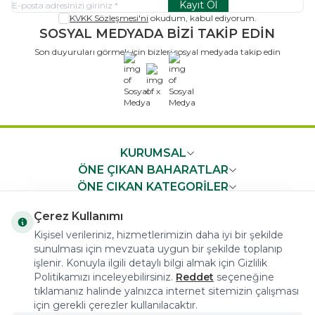
Kayıt Ol
KVKK Sözleşmesi'ni
okudum, kabul ediyorum.
SOSYAL MEDYADA BİZİ TAKİP EDİN
Son duyuruları görmek için bizleri sosyal medyada takip edin
x
KURUMSAL
ÖNE ÇIKAN BAHARATLAR
ÖNE ÇIKAN KATEGORİLER
ÖNEMLİ BİLGİLER
Çerez Kullanımı
HIZLI ERİŞİM
Kişisel verileriniz, hizmetlerimizin daha iyi bir şekilde
sunulması için mevzuata uygun bir şekilde toplanıp
işlenir. Konuyla ilgili detaylı bilgi almak için Gizlilik
Politikamızı inceleyebilirsiniz.
Reddet
seçeneğine
tıklamanız halinde yalnızca internet sitemizin çalışması
için gerekli çerezler kullanılacaktır.
COPYRIGHT © 2023 arifoglu.com ALL RIGHTS RESERVED