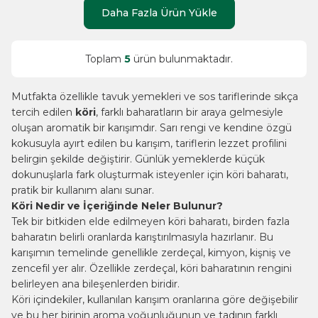
Daha Fazla Ürün Yükle
Toplam
5
ürün bulunmaktadır.
Mutfakta özellikle tavuk yemekleri ve sos tariflerinde sıkça
tercih edilen
köri
, farklı baharatların bir araya gelmesiyle
oluşan aromatik bir karışımdır. Sarı rengi ve kendine özgü
kokusuyla ayırt edilen bu karışım, tariflerin lezzet profilini
belirgin şekilde değiştirir. Günlük yemeklerde küçük
dokunuşlarla fark oluşturmak isteyenler için köri baharatı,
pratik bir kullanım alanı sunar.
Köri Nedir ve İçeriğinde Neler Bulunur?
Tek bir bitkiden elde edilmeyen köri baharatı, birden fazla
baharatın belirli oranlarda karıştırılmasıyla hazırlanır. Bu
karışımın temelinde genellikle zerdeçal,
kimyon
, kişniş ve
zencefil yer alır. Özellikle zerdeçal, köri baharatının rengini
belirleyen ana bileşenlerden biridir.
Köri içindekiler, kullanılan karışım oranlarına göre değişebilir
ve bu her birinin aroma yoğunluğunun ve tadının farklı