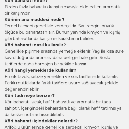
Köri baharatı nedir?
Birden fazla baharatın karıştırılmasıyla elde edilen aromatik
bir karışımdır.
Körinin ana maddesi nedir?
Temel bileşeni genellikle zerdeçaldır. Sarı rengini büyük
ölçüde bu baharattan alır. Bunun yanında kimyon ve
kişniş
gibi baharatlar da karışımın karakterini belirler.
Köri baharatı nasıl kullanılır?
Genellikle pişirme sırasında yemeğe eklenir. Yağ ile kısa süre
kavrulduğunda aroması daha belirgin hale gelir. Soslu
tariflerde daha homojen bir şekilde karışır.
Köri hangi yemeklerde kullanılır?
En sık tavuk, sebze yemekleri ve sos tariflerinde kullanılır.
Farklı mutfaklarda farklı tariflere uyum sağlayacak şekilde
değerlendirilebilir.
Köri tadı neye benzer?
Köri baharatı, sıcak, hafif baharatlı ve aromatik bir tada
sahiptir. İçeriğindeki baharatlara bağlı olarak hafif tatlımsı ya
da keskin notalar hissedilebilir.
Köri baharatı içindekiler nelerdir?
Arifoğlu ürünlerinde genellikle zerdeçal, kimyon, kişniş ve