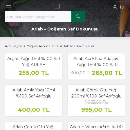
Hesabım
Sepe
Arlab – Doğanın Saf Dokunuşu
Ana Sayfa
Yağ ve Aromalar
Arlab Marka Ürünler
Argan Yağı 10ml %100 Saf
Arlab Acı Elma Adaçayı
% 12
İndirim
Yağ ARLAB
Yağı 10ml %100 Saf
Arifoğlu
255,00
TL
265,00
TL
300,00
TL
Arlab Amla Yağı 10ml
Arlab Çörek Otu Yağı
% 7
İndirim
%100 Saf Arifoğlu
200ml %100 Saf Arifoğlu
1.065,00
TL
400,00
TL
995,00
TL
Arlab Çörek Otu Yağı
Arlab E Vitamini 5ml %100
% 13
% 9