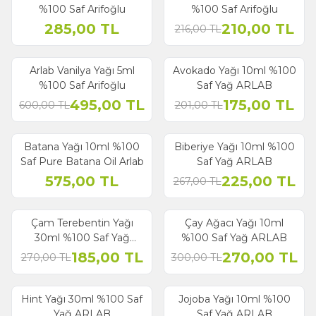
İndirim
%100 Saf Arifoğlu
%100 Saf Arifoğlu
285,00
TL
210,00
TL
216,00
TL
Arlab Vanilya Yağı 5ml
Avokado Yağı 10ml %100
% 17
% 13
İndirim
İndirim
%100 Saf Arifoğlu
Saf Yağ ARLAB
495,00
TL
175,00
TL
600,00
TL
201,00
TL
Batana Yağı 10ml %100
Biberiye Yağı 10ml %100
% 16
İndirim
Saf Pure Batana Oil Arlab
Saf Yağ ARLAB
575,00
TL
225,00
TL
267,00
TL
Çam Terebentin Yağı
Çay Ağacı Yağı 10ml
% 31
% 10
İndirim
İndirim
30ml %100 Saf Yağ
%100 Saf Yağ ARLAB
ARLAB
185,00
TL
270,00
TL
270,00
TL
300,00
TL
Hint Yağı 30ml %100 Saf
Jojoba Yağı 10ml %100
% 10
% 10
İndirim
İndirim
Yağ ARLAB
Saf Yağ ARLAB