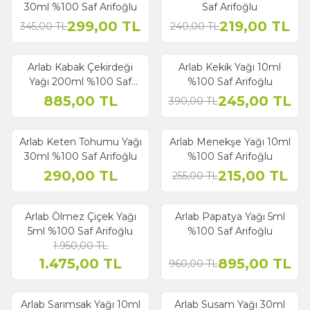
İndirim
İndirim
30ml %100 Saf Arifoğlu
Saf Arifoğlu
299,00
TL
219,00
TL
345,00
TL
240,00
TL
Arlab Kabak Çekirdeği
Arlab Kekik Yağı 10ml
% 37
İndirim
Yağı 200ml %100 Saf
%100 Saf Arifoğlu
Arifoğlu
885,00
TL
245,00
TL
390,00
TL
Arlab Keten Tohumu Yağı
Arlab Menekşe Yağı 10ml
% 16
İndirim
30ml %100 Saf Arifoğlu
%100 Saf Arifoğlu
290,00
TL
215,00
TL
255,00
TL
Arlab Ölmez Çiçek Yağı
Arlab Papatya Yağı 5ml
% 24
% 7
İndirim
İndirim
5ml %100 Saf Arifoğlu
%100 Saf Arifoğlu
1.950,00
TL
1.475,00
TL
895,00
TL
960,00
TL
Arlab Sarımsak Yağı 10ml
Arlab Susam Yağı 30ml
% 3