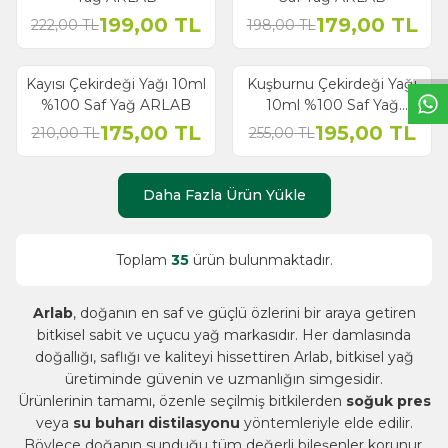
W
h
t
s
a
p
p
B
i
l
g
H
a
t
199,00
TL
179,00
TL
222,00
TL
198,00
TL
Kayısı Çekirdeği Yağı 10ml
Kuşburnu Çekirdeği Yağı
% 17
% 24
İndirim
İndirim
%100 Saf Yağ ARLAB
10ml %100 Saf Yağ
ARLAB
175,00
TL
195,00
TL
210,00
TL
255,00
TL
Daha Fazla Ürün Yükle
Toplam
35
ürün bulunmaktadır.
Arlab
, doğanın en saf ve güçlü özlerini bir araya getiren
bitkisel sabit ve uçucu yağ markasıdır. Her damlasında
doğallığı, saflığı ve kaliteyi hissettiren Arlab, bitkisel yağ
üretiminde güvenin ve uzmanlığın simgesidir.
Ürünlerinin tamamı, özenle seçilmiş bitkilerden
soğuk pres
veya
su buharı distilasyonu
yöntemleriyle elde edilir.
Böylece doğanın sunduğu tüm değerli bileşenler korunur.