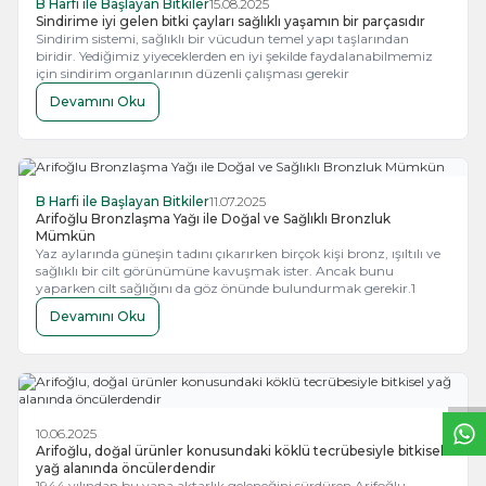
B Harfi ile Başlayan Bitkiler
15.08.2025
Sindirime iyi gelen bitki çayları sağlıklı yaşamın bir parçasıdır
Sindirim sistemi, sağlıklı bir vücudun temel yapı taşlarından
biridir. Yediğimiz yiyeceklerden en iyi şekilde faydalanabilmemiz
için sindirim organlarının düzenli çalışması gerekir
Devamını Oku
B Harfi ile Başlayan Bitkiler
11.07.2025
Arifoğlu Bronzlaşma Yağı ile Doğal ve Sağlıklı Bronzluk
Mümkün
Yaz aylarında güneşin tadını çıkarırken birçok kişi bronz, ışıltılı ve
sağlıklı bir cilt görünümüne kavuşmak ister. Ancak bunu
yaparken cilt sağlığını da göz önünde bulundurmak gerekir.1
Devamını Oku
W
h
t
s
a
p
p
B
i
l
g
H
a
t
10.06.2025
Arifoğlu, doğal ürünler konusundaki köklü tecrübesiyle bitkisel
yağ alanında öncülerdendir
1944 yılından bu yana aktarlık geleneğini sürdüren Arifoğlu,