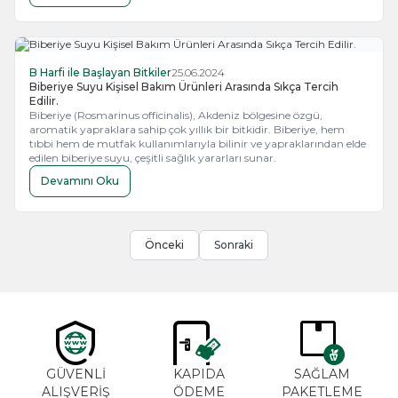
B Harfi ile Başlayan Bitkiler
25.06.2024
Biberiye Suyu Kişisel Bakım Ürünleri Arasında Sıkça Tercih
Edilir.
Biberiye (Rosmarinus officinalis), Akdeniz bölgesine özgü,
aromatik yapraklara sahip çok yıllık bir bitkidir. Biberiye, hem
tıbbi hem de mutfak kullanımlarıyla bilinir ve yapraklarından elde
edilen biberiye suyu, çeşitli sağlık yararları sunar.
Devamını Oku
Önceki
Sonraki
GÜVENLİ
KAPIDA
SAĞLAM
ALIŞVERİŞ
ÖDEME
PAKETLEME