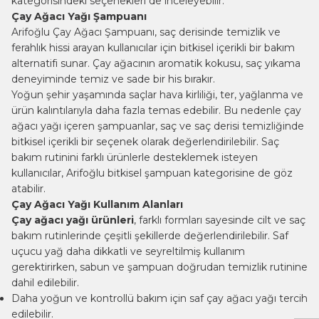
kategorisindeki seçenekleri de inceleyebilir.
Çay Ağacı Yağı Şampuanı
Arifoğlu Çay Ağacı Şampuanı, saç derisinde temizlik ve
ferahlık hissi arayan kullanıcılar için bitkisel içerikli bir bakım
alternatifi sunar. Çay ağacının aromatik kokusu, saç yıkama
deneyiminde temiz ve sade bir his bırakır.
Yoğun şehir yaşamında saçlar hava kirliliği, ter, yağlanma ve
ürün kalıntılarıyla daha fazla temas edebilir. Bu nedenle çay
ağacı yağı içeren şampuanlar, saç ve saç derisi temizliğinde
bitkisel içerikli bir seçenek olarak değerlendirilebilir. Saç
bakım rutinini farklı ürünlerle desteklemek isteyen
kullanıcılar, Arifoğlu
bitkisel şampuan
kategorisine de göz
atabilir.
Çay Ağacı Yağı Kullanım Alanları
Çay ağacı yağı ürünleri
, farklı formları sayesinde cilt ve saç
bakım rutinlerinde çeşitli şekillerde değerlendirilebilir. Saf
uçucu yağ daha dikkatli ve seyreltilmiş kullanım
W
h
t
s
a
p
p
B
i
l
g
H
a
t
gerektirirken, sabun ve şampuan doğrudan temizlik rutinine
dahil edilebilir.
Daha yoğun ve kontrollü bakım için saf çay ağacı yağı tercih
edilebilir.