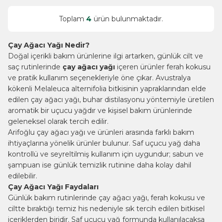
Toplam
4
ürün bulunmaktadır.
Çay Ağacı Yağı Nedir?
Doğal içerikli bakım ürünlerine ilgi artarken, günlük cilt ve
saç rutinlerinde
çay ağacı yağı
içeren ürünler ferah kokusu
ve pratik kullanım seçenekleriyle öne çıkar. Avustralya
kökenli Melaleuca alternifolia bitkisinin yapraklarından elde
edilen çay ağacı yağı, buhar distilasyonu yöntemiyle üretilen
aromatik bir uçucu yağdır ve kişisel bakım ürünlerinde
geleneksel olarak tercih edilir.
Arifoğlu çay ağacı yağı ve ürünleri arasında farklı bakım
ihtiyaçlarına yönelik ürünler bulunur. Saf uçucu yağ daha
kontrollü ve seyreltilmiş kullanım için uygundur; sabun ve
şampuan ise günlük temizlik rutinine daha kolay dahil
edilebilir.
Çay Ağacı Yağı Faydaları
Günlük bakım rutinlerinde çay ağacı yağı, ferah kokusu ve
ciltte bıraktığı temiz his nedeniyle sık tercih edilen bitkisel
içeriklerden biridir. Saf uçucu yağ formunda kullanılacaksa