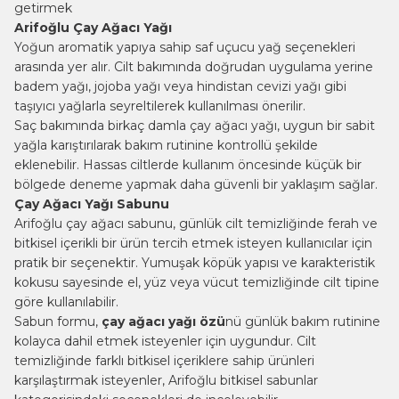
getirmek
Arifoğlu Çay Ağacı Yağı
Yoğun aromatik yapıya sahip saf uçucu yağ seçenekleri
arasında yer alır. Cilt bakımında doğrudan uygulama yerine
badem yağı, jojoba yağı veya
hindistan cevizi yağı
gibi
taşıyıcı yağlarla seyreltilerek kullanılması önerilir.
Saç bakımında birkaç damla çay ağacı yağı, uygun bir sabit
yağla karıştırılarak bakım rutinine kontrollü şekilde
eklenebilir. Hassas ciltlerde kullanım öncesinde küçük bir
bölgede deneme yapmak daha güvenli bir yaklaşım sağlar.
Çay Ağacı Yağı Sabunu
Arifoğlu çay ağacı sabunu, günlük cilt temizliğinde ferah ve
bitkisel içerikli bir ürün tercih etmek isteyen kullanıcılar için
pratik bir seçenektir. Yumuşak köpük yapısı ve karakteristik
kokusu sayesinde el, yüz veya vücut temizliğinde cilt tipine
göre kullanılabilir.
Sabun formu,
çay ağacı yağı özü
nü günlük bakım rutinine
kolayca dahil etmek isteyenler için uygundur. Cilt
temizliğinde farklı bitkisel içeriklere sahip ürünleri
karşılaştırmak isteyenler, Arifoğlu
bitkisel sabunlar