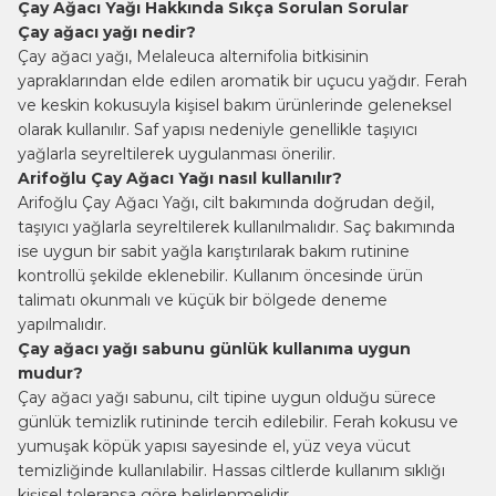
Çay Ağacı Yağı Hakkında Sıkça Sorulan Sorular
Çay ağacı yağı nedir?
Çay ağacı yağı, Melaleuca alternifolia bitkisinin
yapraklarından elde edilen aromatik bir uçucu yağdır. Ferah
ve keskin kokusuyla kişisel bakım ürünlerinde geleneksel
olarak kullanılır. Saf yapısı nedeniyle genellikle taşıyıcı
yağlarla seyreltilerek uygulanması önerilir.
Arifoğlu Çay Ağacı Yağı nasıl kullanılır?
Arifoğlu Çay Ağacı Yağı, cilt bakımında doğrudan değil,
taşıyıcı yağlarla seyreltilerek kullanılmalıdır. Saç bakımında
ise uygun bir sabit yağla karıştırılarak bakım rutinine
kontrollü şekilde eklenebilir. Kullanım öncesinde ürün
talimatı okunmalı ve küçük bir bölgede deneme
yapılmalıdır.
Çay ağacı yağı sabunu günlük kullanıma uygun
mudur?
Çay ağacı yağı sabunu, cilt tipine uygun olduğu sürece
günlük temizlik rutininde tercih edilebilir. Ferah kokusu ve
yumuşak köpük yapısı sayesinde el, yüz veya vücut
temizliğinde kullanılabilir. Hassas ciltlerde kullanım sıklığı
kişisel toleransa göre belirlenmelidir.