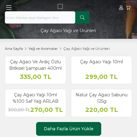
Hesabım
Sepe
Çay Ağacı Yağı ve Ürünleri
Ana Sayfa
Yağ ve Aromalar
Çay Ağacı Yağı ve Ürünleri
Çay Ağacı Ve Ardıç Özlü
Çay Ağacı Yağı 10ml
Yeni
Bitkisel Şampuan 400ml
335,00
TL
299,00
TL
Çay Ağacı Yağı 10ml
Natür Çay Ağacı Sabunu
% 10
İndirim
%100 Saf Yağ ARLAB
125g
270,00
TL
220,00
TL
300,00
TL
Daha Fazla Ürün Yükle