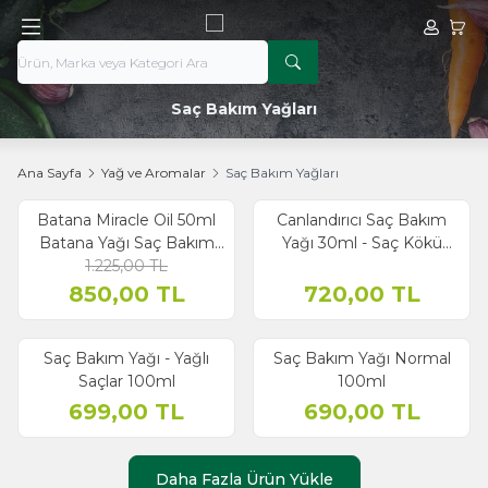
Hesabım
Sepe
Saç Bakım Yağları
Ana Sayfa
Yağ ve Aromalar
Saç Bakım Yağları
Batana Miracle Oil 50ml
Canlandırıcı Saç Bakım
% 31
İndirim
Batana Yağı Saç Bakım
Yağı 30ml - Saç Kökü
Yağı | Arifoğlu
1.225,00
TL
Bakım Yağı
850,00
TL
720,00
TL
Saç Bakım Yağı - Yağlı
Saç Bakım Yağı Normal
Saçlar 100ml
100ml
699,00
TL
690,00
TL
Daha Fazla Ürün Yükle