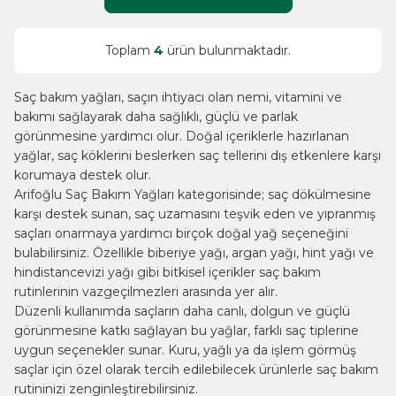
Toplam
4
ürün bulunmaktadır.
Saç bakım yağları, saçın ihtiyacı olan nemi, vitamini ve
bakımı sağlayarak daha sağlıklı, güçlü ve parlak
görünmesine yardımcı olur. Doğal içeriklerle hazırlanan
yağlar, saç köklerini beslerken saç tellerini dış etkenlere karşı
korumaya destek olur.
Arifoğlu Saç Bakım Yağları kategorisinde; saç dökülmesine
karşı destek sunan, saç uzamasını teşvik eden ve yıpranmış
saçları onarmaya yardımcı birçok doğal yağ seçeneğini
bulabilirsiniz. Özellikle biberiye yağı, argan yağı, hint yağı ve
hindistancevizi yağı gibi bitkisel içerikler saç bakım
rutinlerinin vazgeçilmezleri arasında yer alır.
Düzenli kullanımda saçların daha canlı, dolgun ve güçlü
görünmesine katkı sağlayan bu yağlar, farklı saç tiplerine
W
h
t
s
a
p
p
B
i
l
g
H
a
t
uygun seçenekler sunar. Kuru, yağlı ya da işlem görmüş
saçlar için özel olarak tercih edilebilecek ürünlerle saç bakım
rutininizi zenginleştirebilirsiniz.