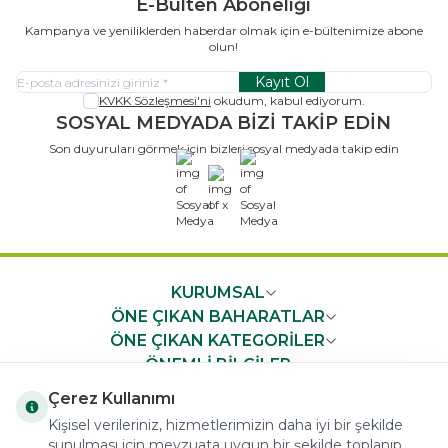
E-Bülten Aboneliği
Kampanya ve yeniliklerden haberdar olmak için e-bültenimize abone
olun!
Kayıt Ol
KVKK Sözleşmesi'ni
okudum, kabul ediyorum.
SOSYAL MEDYADA BİZİ TAKİP EDİN
Son duyuruları görmek için bizleri sosyal medyada takip edin
x
KURUMSAL
ÖNE ÇIKAN BAHARATLAR
ÖNE ÇIKAN KATEGORİLER
ÖNEMLİ BİLGİLER
HIZLI ERİŞİM
Çerez Kullanımı
Kişisel verileriniz, hizmetlerimizin daha iyi bir şekilde
sunulması için mevzuata uygun bir şekilde toplanıp