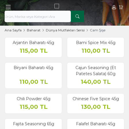
Hesabım
Sepe
Ana Sayfa
Baharat
Dünya Mutfakları Serisi
Cam Şişe
Arjantin Baharatı 45g
Bami Spice Mix 45g
115,00
TL
110,00
TL
Biryani Baharatı 45g
Cajun Seasoning (Et
Patetes Salata) 60g
110,00
TL
140,00
TL
Chili Powder 45g
Chinese Five Spice 45g
115,00
TL
130,00
TL
Fajita Seasoning 65g
Falafel Baharatı 45g