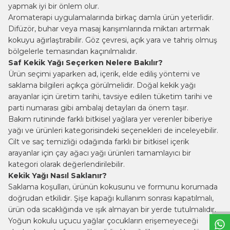
yapmak iyi bir önlem olur.
Aromaterapi uygulamalarında birkaç damla ürün yeterlidir.
Difüzör, buhar veya masaj karışımlarında miktarı artırmak
kokuyu ağırlaştırabilir. Göz çevresi, açık yara ve tahriş olmuş
bölgelerle temasından kaçınılmalıdır.
Saf Kekik Yağı Seçerken Nelere Bakılır?
Ürün seçimi yaparken ad, içerik, elde ediliş yöntemi ve
saklama bilgileri açıkça görülmelidir. Doğal kekik yağı
arayanlar için üretim tarihi, tavsiye edilen tüketim tarihi ve
parti numarası gibi ambalaj detayları da önem taşır.
Bakım rutininde farklı bitkisel yağlara yer verenler
biberiye
yağı ve ürünleri
kategorisindeki seçenekleri de inceleyebilir.
Cilt ve saç temizliği odağında farklı bir bitkisel içerik
arayanlar için
çay ağacı yağı
ürünleri tamamlayıcı bir
kategori olarak değerlendirilebilir.
W
h
t
s
a
p
p
B
i
l
g
H
a
t
Kekik Yağı Nasıl Saklanır?
Saklama koşulları, ürünün kokusunu ve formunu korumada
doğrudan etkilidir. Şişe kapağı kullanım sonrası kapatılmalı,
ürün oda sıcaklığında ve ışık almayan bir yerde tutulmalıdır.
Yoğun kokulu uçucu yağlar çocukların erişemeyeceği