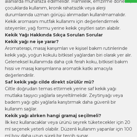
alanlarda muhafaza edilmelidir. Hamilelik, emzirme dönemi,
çocuklarda kullanım, kronik rahatsızlık veya alerji
durumlarında uzman görüşü alınmadan kullanılmamalıdır.
Kekik aromasını mutfak kullanımı için değerlendirmek
isteyenler, yağ formu yerine
kekik çeşitleri
satın alabilir.
Kekik Yağı Hakkında Sıkça Sorulan Sorular
Kekik yağı ne işe yarar?
Aromaterapi, masaj karışımları ve kişisel bakım rutinlerinde
kekik yağı, yoğun kokulu bitkisel yağlardan biri olarak yer alır.
Geleneksel kullanımda daha çok ferah koku, bitkisel bakım
hissi ve masaj karışımlarına aromatik katkı amacıyla
değerlendirilir.
Saf kekik yağı cilde direkt sürülür mü?
Ciltle doğrudan temas ettirmek yerine saf kekik yağı
mutlaka taşıyıcı yağlarla seyreltilmelidir. Zeytinyağı veya
badem yağı gibi yağlarla karıştırmak daha güvenli bir
kullanım sağlar.
Kekik yağı alırken hangi gramaj seçilmeli?
İlk kez kullanacaklar veya ürünü seyrek tüketecekler için 20
ml seçenek yeterli olabilir. Düzenli kullanım yapanlar için 100
ml boy daha uzun süreli bir tercih sunar.