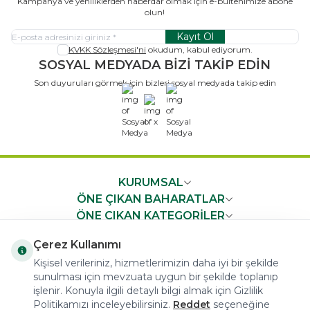
Kampanya ve yeniliklerden haberdar olmak için e-bültenimize abone
olun!
Kayıt Ol
KVKK Sözleşmesi'ni
okudum, kabul ediyorum.
SOSYAL MEDYADA BİZİ TAKİP EDİN
Son duyuruları görmek için bizleri sosyal medyada takip edin
x
KURUMSAL
ÖNE ÇIKAN BAHARATLAR
ÖNE ÇIKAN KATEGORİLER
ÖNEMLİ BİLGİLER
Çerez Kullanımı
HIZLI ERİŞİM
Kişisel verileriniz, hizmetlerimizin daha iyi bir şekilde
sunulması için mevzuata uygun bir şekilde toplanıp
işlenir. Konuyla ilgili detaylı bilgi almak için Gizlilik
Politikamızı inceleyebilirsiniz.
Reddet
seçeneğine