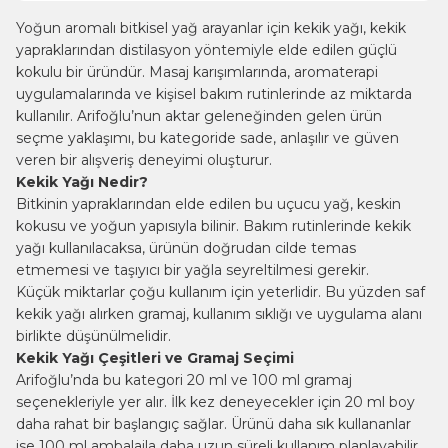
Yoğun aromalı bitkisel yağ arayanlar için kekik yağı, kekik
yapraklarından distilasyon yöntemiyle elde edilen güçlü
kokulu bir üründür. Masaj karışımlarında, aromaterapi
uygulamalarında ve kişisel bakım rutinlerinde az miktarda
kullanılır. Arifoğlu’nun aktar geleneğinden gelen ürün
seçme yaklaşımı, bu kategoride sade, anlaşılır ve güven
veren bir alışveriş deneyimi oluşturur.
Kekik Yağı Nedir?
Bitkinin yapraklarından elde edilen bu uçucu yağ, keskin
kokusu ve yoğun yapısıyla bilinir. Bakım rutinlerinde kekik
yağı kullanılacaksa, ürünün doğrudan cilde temas
etmemesi ve taşıyıcı bir yağla seyreltilmesi gerekir.
Küçük miktarlar çoğu kullanım için yeterlidir. Bu yüzden saf
kekik yağı alırken gramaj, kullanım sıklığı ve uygulama alanı
birlikte düşünülmelidir.
Kekik Yağı Çeşitleri ve Gramaj Seçimi
Arifoğlu’nda bu kategori 20 ml ve 100 ml gramaj
seçenekleriyle yer alır. İlk kez deneyecekler için 20 ml boy
daha rahat bir başlangıç sağlar. Ürünü daha sık kullananlar
ise 100 ml ambalajla daha uzun süreli kullanım planlayabilir.