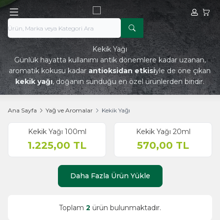
Hesabım
Sepe
Kekik Yağı
Günlük hayatta kullanımı antik dönemlere kadar uzanan,
aromatik kokusu kadar
antioksidan etkisi
yle de öne çıkan
kekik yağı
, doğanın sunduğu en özel ürünlerden biridir.
Ana Sayfa
Yağ ve Aromalar
Kekik Yağı
Kekik Yağı 100ml
Kekik Yağı 20ml
1.225,00
TL
570,00
TL
Daha Fazla Ürün Yükle
Toplam
2
ürün bulunmaktadır.