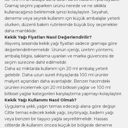
Gramaj seçimi yaparken ürünü nerede ve ne sıklıkla
kullanacağınızı belirlemek işinizi kolaylaştırır. Seyahat,
deneme veya seyrek kullanım için küçük ambalajlar yeterli
olurken, düzenli bakım rutinlerinde büyük boy seçenekler
daha mantıklıdır.
Kekik Yağı Fiyatları Nasıl Değerlendirilir?
Alışveriş sırasında kekik yağı fiyatları sadece gramaja göre
değerlendirilmemelidir. Ürünün içeriği, üretim yöntemi,
ambalaj bilgisi, saklama uyarıları ve marka güvencesi de
seçim sürecine dahil edilmelidir.
Daha az miktarda kullanım için 20 ml ambalaj yeterli
gelebilir. Daha uzun süreli ihtiyaçlarda 100 ml ürünler
maliyet açısından daha avantajlıdır. Benzer hacimdeki
ürünleri incelemek için
20 ml bitkisel yağlar
ve
100 ml
bitkisel yağlar
kategorileri karşılaştırma yapmayı kolaylaştırır.
Kekik Yağı Kullanımı Nasıl Olmalı?
Uygulama şekli, yağın temas edeceği alana göre değişir.
Ciltle temas edecek kekik yağı, zeytinyağı, badem yağı
veya benzeri bir taşıyıcı yağla seyreltilmelidir. Hassas
ciltlerde ilk kullanım öncesi küçük bir bölgede deneme