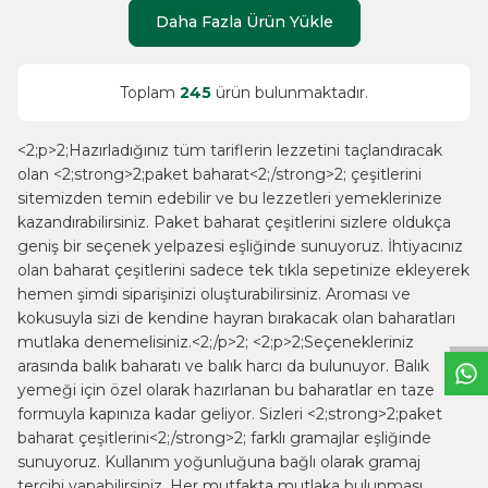
Daha Fazla Ürün Yükle
Toplam
245
ürün bulunmaktadır.
<2;p>2;Hazırladığınız tüm tariflerin lezzetini taçlandıracak
olan <2;strong>2;paket baharat<2;/strong>2; çeşitlerini
sitemizden temin edebilir ve bu lezzetleri yemeklerinize
kazandırabilirsiniz. Paket baharat çeşitlerini sizlere oldukça
geniş bir seçenek yelpazesi eşliğinde sunuyoruz. İhtiyacınız
W
h
t
s
a
p
p
B
i
l
g
H
a
t
olan baharat çeşitlerini sadece tek tıkla sepetinize ekleyerek
hemen şimdi siparişinizi oluşturabilirsiniz. Aroması ve
kokusuyla sizi de kendine hayran bırakacak olan baharatları
mutlaka denemelisiniz.<2;/p>2; <2;p>2;Seçenekleriniz
arasında balık baharatı ve balık harcı da bulunuyor. Balık
yemeği için özel olarak hazırlanan bu baharatlar en taze
formuyla kapınıza kadar geliyor. Sizleri <2;strong>2;paket
baharat çeşitlerini<2;/strong>2; farklı gramajlar eşliğinde
sunuyoruz. Kullanım yoğunluğuna bağlı olarak gramaj
tercihi yapabilirsiniz. Her mutfakta mutlaka bulunması