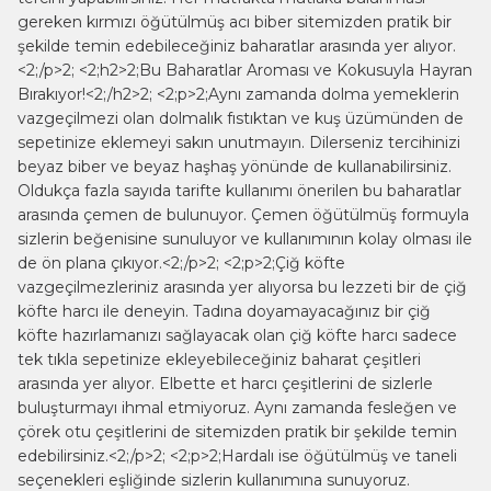
gereken kırmızı öğütülmüş acı biber sitemizden pratik bir
şekilde temin edebileceğiniz baharatlar arasında yer alıyor.
<2;/p>2; <2;h2>2;Bu Baharatlar Aroması ve Kokusuyla Hayran
Bırakıyor!<2;/h2>2; <2;p>2;Aynı zamanda dolma yemeklerin
vazgeçilmezi olan dolmalık fıstıktan ve kuş üzümünden de
sepetinize eklemeyi sakın unutmayın. Dilerseniz tercihinizi
beyaz biber ve beyaz haşhaş yönünde de kullanabilirsiniz.
Oldukça fazla sayıda tarifte kullanımı önerilen bu baharatlar
arasında çemen de bulunuyor. Çemen öğütülmüş formuyla
sizlerin beğenisine sunuluyor ve kullanımının kolay olması ile
de ön plana çıkıyor.<2;/p>2; <2;p>2;Çiğ köfte
vazgeçilmezleriniz arasında yer alıyorsa bu lezzeti bir de çiğ
köfte harcı ile deneyin. Tadına doyamayacağınız bir çiğ
köfte hazırlamanızı sağlayacak olan çiğ köfte harcı sadece
tek tıkla sepetinize ekleyebileceğiniz baharat çeşitleri
arasında yer alıyor. Elbette et harcı çeşitlerini de sizlerle
buluşturmayı ihmal etmiyoruz. Aynı zamanda fesleğen ve
çörek otu çeşitlerini de sitemizden pratik bir şekilde temin
edebilirsiniz.<2;/p>2; <2;p>2;Hardalı ise öğütülmüş ve taneli
seçenekleri eşliğinde sizlerin kullanımına sunuyoruz.