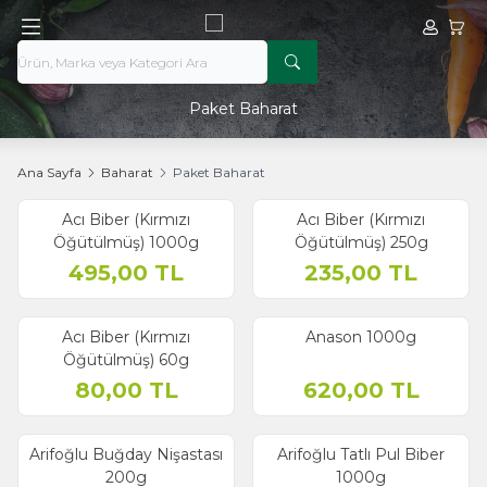
Hesabım
Sepe
Paket Baharat
Ana Sayfa
Baharat
Paket Baharat
Acı Biber (Kırmızı
Acı Biber (Kırmızı
Öğütülmüş) 1000g
Öğütülmüş) 250g
495,00
TL
235,00
TL
Acı Biber (Kırmızı
Anason 1000g
Öğütülmüş) 60g
80,00
TL
620,00
TL
Arifoğlu Buğday Nişastası
Arifoğlu Tatlı Pul Biber
200g
1000g