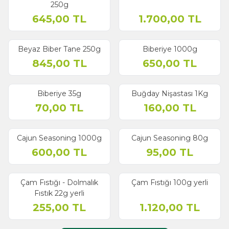
250g
645,00
TL
1.700,00
TL
Beyaz Biber Tane 250g
Biberiye 1000g
845,00
TL
650,00
TL
Biberiye 35g
Buğday Nişastası 1Kg
70,00
TL
160,00
TL
Cajun Seasoning 1000g
Cajun Seasoning 80g
Yeni
600,00
TL
95,00
TL
Çam Fıstığı - Dolmalık
Çam Fıstığı 100g yerli
Fıstık 22g yerli
255,00
TL
1.120,00
TL