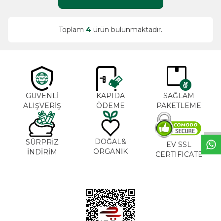
Toplam
4
ürün bulunmaktadır.
W
h
t
s
a
p
p
B
i
l
g
H
a
t
GÜVENLİ
KAPIDA
SAĞLAM
ALIŞVERİŞ
ÖDEME
PAKETLEME
DOĞAL&
SÜRPRİZ
EV SSL
ORGANİK
İNDİRİM
CERTIFICATE