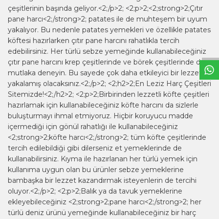
çeşitlerinin başında geliyor.<2;/p>2; <2;p>2;<2;strong>2;Çıtır
pane harcı<2;/strong>2; patates ile de muhteşem bir uyum
W
h
t
s
a
p
p
B
i
l
g
H
a
t
yakalıyor. Bu nedenle patates yemekleri ve özellikle patates
köftesi hazırlarken çıtır pane harcını rahatlıkla tercih
edebilirsiniz. Her türlü sebze yemeğinde kullanabileceğiniz
çıtır pane harcını krep çeşitlerinde ve börek çeşitlerinde de
mutlaka deneyin. Bu sayede çok daha etkileyici bir lezzet
yakalamış olacaksınız.<2;/p>2; <2;h2>2;En Leziz Harç Çeşitleri
Sitemizde!<2;/h2>2; <2;p>2;Birbirinden lezzetli köfte çeşitleri
hazırlamak için kullanabileceğiniz köfte harcını da sizlerle
buluşturmayı ihmal etmiyoruz. Hiçbir koruyucu madde
içermediği için gönül rahatlığı ile kullanabileceğiniz
<2;strong>2;köfte harcı<2;/strong>2; tüm köfte çeşitlerinde
tercih edilebildiği gibi dilerseniz et yemeklerinde de
kullanabilirsiniz. Kıyma ile hazırlanan her türlü yemek için
kullanıma uygun olan bu ürünler sebze yemeklerine
bambaşka bir lezzet kazandırmak isteyenlerin de tercihi
oluyor.<2;/p>2; <2;p>2;Balık ya da tavuk yemeklerine
ekleyebileceğiniz <2;strong>2;pane harcı<2;/strong>2; her
türlü deniz ürünü yemeğinde kullanabileceğiniz bir harç