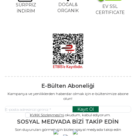
DOĞAL&
SÜRPRİZ
EV SSL
ORGANİK
İNDİRİM
CERTIFICATE
E-Bülten Aboneliği
Kampanya ve yeniliklerden haberdar olmak için e-bültenimize abone
olun!
Kayıt Ol
KVKK Sözleşmesi'ni
okudum, kabul ediyorum.
SOSYAL MEDYADA BİZİ TAKİP EDİN
Son duyuruları görmek için bizleri sosyal medyada takip edin