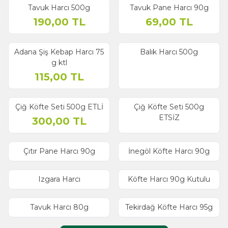
Tavuk Harcı 500g
Tavuk Pane Harcı 90g
Yeni
190,00
TL
69,00
TL
ükendi
Adana Şiş Kebap Harcı 75
Balık Harcı 500g
g ktl
115,00
TL
ükendi
Çiğ Köfte Seti 500g ETLİ
Çiğ Köfte Seti 500g
ETSİZ
300,00
TL
Çıtır Pane Harcı 90g
İnegöl Köfte Harcı 90g
Izgara Harcı
Köfte Harcı 90g Kutulu
Tavuk Harcı 80g
Tekirdağ Köfte Harcı 95g