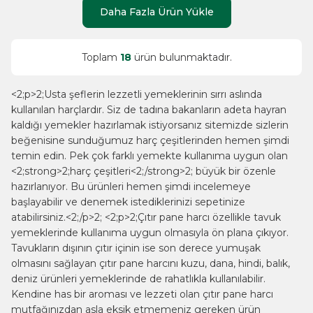
Daha Fazla Ürün Yükle
Toplam
18
ürün bulunmaktadır.
<2;p>2;Usta şeflerin lezzetli yemeklerinin sırrı aslında
kullanılan harçlardır. Siz de tadına bakanların adeta hayran
kaldığı yemekler hazırlamak istiyorsanız sitemizde sizlerin
beğenisine sunduğumuz harç çeşitlerinden hemen şimdi
temin edin. Pek çok farklı yemekte kullanıma uygun olan
<2;strong>2;harç çeşitleri<2;/strong>2; büyük bir özenle
hazırlanıyor. Bu ürünleri hemen şimdi incelemeye
başlayabilir ve denemek istediklerinizi sepetinize
atabilirsiniz.<2;/p>2; <2;p>2;Çıtır pane harcı özellikle tavuk
yemeklerinde kullanıma uygun olmasıyla ön plana çıkıyor.
Tavukların dışının çıtır içinin ise son derece yumuşak
olmasını sağlayan çıtır pane harcını kuzu, dana, hindi, balık,
deniz ürünleri yemeklerinde de rahatlıkla kullanılabilir.
Kendine has bir aroması ve lezzeti olan çıtır pane harcı
mutfağınızdan asla eksik etmemeniz gereken ürün