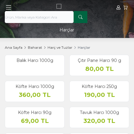
Hesabım
Sepe
Harçlar
Ana Sayfa
Baharat
Harç ve Tuzlar
Harçlar
Balık Harcı 1000g
Çıtır Pane Harcı 90 g
80,00
TL
Köfte Harcı 1000g
Köfte Harcı 250g
360,00
TL
190,00
TL
Köfte Harcı 90g
Tavuk Harcı 1000g
69,00
TL
320,00
TL