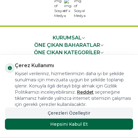
x
KURUMSAL
ÖNE ÇIKAN BAHARATLAR
ÖNE ÇIKAN KATEGORİLER
ÖNEMLİ BİLGİLER
Çerez Kullanımı
HIZLI ERİŞİM
Kişisel verileriniz, hizmetlerimizin daha iyi bir şekilde
sunulması için mevzuata uygun bir şekilde toplanıp
işlenir. Konuyla ilgili detaylı bilgi almak için Gizlilik
Politikamızı inceleyebilirsiniz.
Reddet
seçeneğine
tıklamanız halinde yalnızca internet sitemizin çalışması
için gerekli çerezler kullanılacaktır.
COPYRIGHT © 2023 arifoglu.com ALL RIGHTS RESERVED
Çerezleri Özelleştir
Hepsini Kabul Et
Tasarım ve Reklam Danışmanlığı AJANSTEK