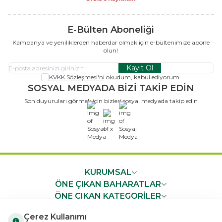
E-Bülten Aboneliği
Kampanya ve yeniliklerden haberdar olmak için e-bültenimize abone
olun!
Kayıt Ol
KVKK Sözleşmesi'ni
okudum, kabul ediyorum.
SOSYAL MEDYADA BİZİ TAKİP EDİN
Son duyuruları görmek için bizleri sosyal medyada takip edin
x
KURUMSAL
ÖNE ÇIKAN BAHARATLAR
ÖNE ÇIKAN KATEGORİLER
ÖNEMLİ BİLGİLER
Çerez Kullanımı
HIZLI ERİŞİM