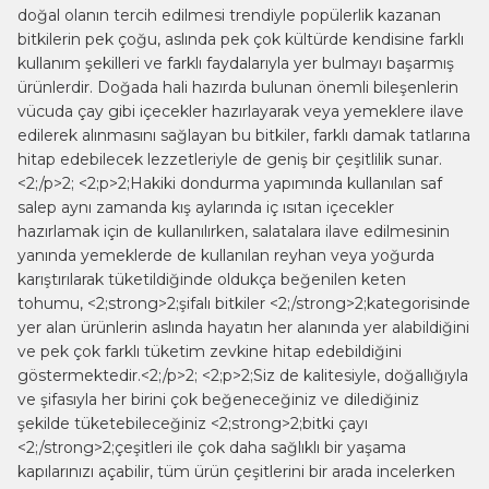
doğal olanın tercih edilmesi trendiyle popülerlik kazanan
bitkilerin pek çoğu, aslında pek çok kültürde kendisine farklı
kullanım şekilleri ve farklı faydalarıyla yer bulmayı başarmış
ürünlerdir. Doğada hali hazırda bulunan önemli bileşenlerin
vücuda çay gibi içecekler hazırlayarak veya yemeklere ilave
edilerek alınmasını sağlayan bu bitkiler, farklı damak tatlarına
hitap edebilecek lezzetleriyle de geniş bir çeşitlilik sunar.
<2;/p>2; <2;p>2;Hakiki dondurma yapımında kullanılan saf
salep aynı zamanda kış aylarında iç ısıtan içecekler
hazırlamak için de kullanılırken, salatalara ilave edilmesinin
yanında yemeklerde de kullanılan reyhan veya yoğurda
karıştırılarak tüketildiğinde oldukça beğenilen keten
tohumu, <2;strong>2;şifalı bitkiler <2;/strong>2;kategorisinde
yer alan ürünlerin aslında hayatın her alanında yer alabildiğini
ve pek çok farklı tüketim zevkine hitap edebildiğini
göstermektedir.<2;/p>2; <2;p>2;Siz de kalitesiyle, doğallığıyla
ve şifasıyla her birini çok beğeneceğiniz ve dilediğiniz
şekilde tüketebileceğiniz <2;strong>2;bitki çayı
<2;/strong>2;çeşitleri ile çok daha sağlıklı bir yaşama
kapılarınızı açabilir, tüm ürün çeşitlerini bir arada incelerken