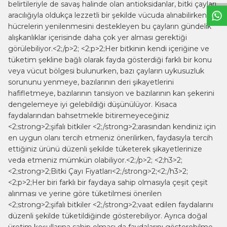
belirtileriyle de savaş halinde olan antioksidanlar, bitki çayları
aracılığıyla oldukça lezzetli bir şekilde vücuda alınabilirken,
hücrelerin yenilenmesini destekleyen bu çayların gündelik
alışkanlıklar içerisinde daha çok yer alması gerektiği
görülebiliyor.<2;/p>2; <2;p>2;Her bitkinin kendi içeriğine ve
tüketim şekline bağlı olarak fayda gösterdiği farklı bir konu
veya vücut bölgesi bulunurken, bazı çayların uykusuzluk
sorununu yenmeye, bazılarının deri şikayetlerini
hafifletmeye, bazılarının tansiyon ve bazılarının kan şekerini
dengelemeye iyi gelebildiği düşünülüyor. Kısaca
faydalarından bahsetmekle bitiremeyeceğiniz
<2;strong>2;şifalı bitkiler <2;/strong>2;arasından kendiniz için
en uygun olanı tercih etmeniz önerilirken, faydasıyla tercih
ettiğiniz ürünü düzenli şekilde tüketerek şikayetlerinize
veda etmeniz mümkün olabiliyor.<2;/p>2; <2;h3>2;
<2;strong>2;Bitki Çayı Fiyatları<2;/strong>2;<2;/h3>2;
<2;p>2;Her biri farklı bir faydaya sahip olmasıyla çeşit çeşit
alınması ve yerine göre tüketilmesi önerilen
<2;strong>2;şifalı bitkiler <2;/strong>2;vaat edilen faydalarını
düzenli şekilde tüketildiğinde gösterebiliyor. Ayrıca doğal
üretim koşullarına sahip olması da faydalarını gösterebilme