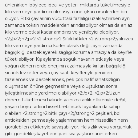
ünlenirken, böylece ideal ve yeterli miktarda tüketilmesiyle
kilo vermeye yardımcı olmasıyla öne çıkan ürünlerden biri
oluyor. Bitki çaylarının vücuttaki fazlalığı uzaklaştırırken aynı
zamanda toksin maddelerden arındırabiliyor olması da en az
kilo verme etkisi kadar arındırıcı ve yenileyici olabiliyor.
<2;/p>2; <2;p>2;<2;strong>2;Şifalı bitkiler <2;/strong>2;yalnızca
kilo vermeye yardımcı kürler olarak değil, aynı zamanda
bağışıklığı destekleyerek sağlığı koruma amacıyla da keyifle
tüketilebiliyor. Kış aylarında soğuk havanın etkisiyle veya
yoğun dönemlerde enerjinin azalmasıyla kırılan bağışıklığı
sıcacık lezzetler veya çay saati keyifleriyle yeniden
tazelemek ve desteklemek, pek çok hafif rahatsızlığın
oluşmadan önüne geçmesine veya oluştuktan sonra
iyileştirilmesine yardımcı olabiliyor.<2;/p>2; <2;p>2;Uzun
dönem tüketilmesi halinde yalnızca anlık etkileriyle değil,
yaşam boyu farkını hissettirebilecek faydalara da sahip
olabilen <2;strong>2;bitki çayı <2;/strong>2;çeşitleri, bol
W
h
t
s
a
p
p
B
i
l
g
H
a
t
antioksidan içermesiyle yaşlanmanın hem hissedilen hem
görülebilen etkileriyle savaşabiliyor. Halsizlik veya yorgunluk
gibi gündelik şikayetlerin yanı sıra yaşlanmanın erken