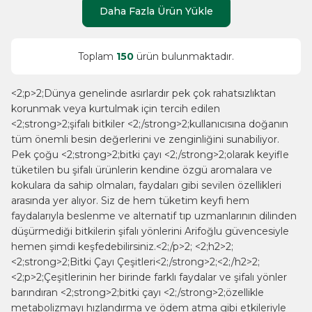
Daha Fazla Ürün Yükle
Toplam
150
ürün bulunmaktadır.
<2;p>2;Dünya genelinde asırlardır pek çok rahatsızlıktan
korunmak veya kurtulmak için tercih edilen
<2;strong>2;şifalı bitkiler <2;/strong>2;kullanıcısına doğanın
tüm önemli besin değerlerini ve zenginliğini sunabiliyor.
Pek çoğu <2;strong>2;bitki çayı <2;/strong>2;olarak keyifle
tüketilen bu şifalı ürünlerin kendine özgü aromalara ve
kokulara da sahip olmaları, faydaları gibi sevilen özellikleri
arasında yer alıyor. Siz de hem tüketim keyfi hem
faydalarıyla beslenme ve alternatif tıp uzmanlarının dilinden
düşürmediği bitkilerin şifalı yönlerini Arifoğlu güvencesiyle
hemen şimdi keşfedebilirsiniz.<2;/p>2; <2;h2>2;
<2;strong>2;Bitki Çayı Çeşitleri<2;/strong>2;<2;/h2>2;
<2;p>2;Çeşitlerinin her birinde farklı faydalar ve şifalı yönler
barındıran <2;strong>2;bitki çayı <2;/strong>2;özellikle
metabolizmayı hızlandırma ve ödem atma gibi etkileriyle