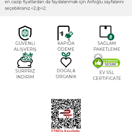
en cazip fiyatlardan da faydalanmak için Arifoğlu sayfalarını
seçebilirsiniz.<2;/p>2;
GÜVENLİ
KAPIDA
SAĞLAM
ALIŞVERİŞ
ÖDEME
PAKETLEME
DOĞAL&
SÜRPRİZ
EV SSL
ORGANİK
İNDİRİM
CERTIFICATE