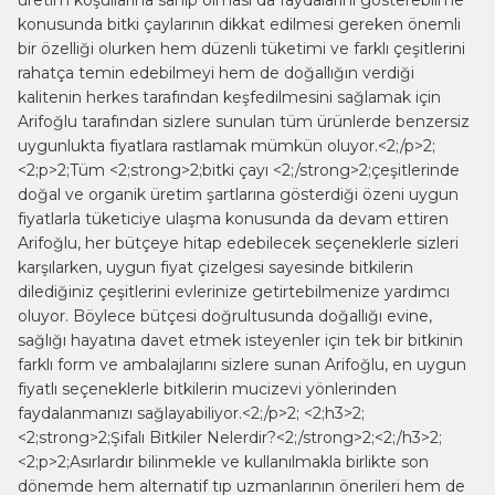
konusunda bitki çaylarının dikkat edilmesi gereken önemli
bir özelliği olurken hem düzenli tüketimi ve farklı çeşitlerini
rahatça temin edebilmeyi hem de doğallığın verdiği
kalitenin herkes tarafından keşfedilmesini sağlamak için
Arifoğlu tarafından sizlere sunulan tüm ürünlerde benzersiz
uygunlukta fiyatlara rastlamak mümkün oluyor.<2;/p>2;
<2;p>2;Tüm <2;strong>2;bitki çayı <2;/strong>2;çeşitlerinde
doğal ve organik üretim şartlarına gösterdiği özeni uygun
fiyatlarla tüketiciye ulaşma konusunda da devam ettiren
Arifoğlu, her bütçeye hitap edebilecek seçeneklerle sizleri
karşılarken, uygun fiyat çizelgesi sayesinde bitkilerin
dilediğiniz çeşitlerini evlerinize getirtebilmenize yardımcı
oluyor. Böylece bütçesi doğrultusunda doğallığı evine,
sağlığı hayatına davet etmek isteyenler için tek bir bitkinin
farklı form ve ambalajlarını sizlere sunan Arifoğlu, en uygun
fiyatlı seçeneklerle bitkilerin mucizevi yönlerinden
faydalanmanızı sağlayabiliyor.<2;/p>2; <2;h3>2;
<2;strong>2;Şifalı Bitkiler Nelerdir?<2;/strong>2;<2;/h3>2;
<2;p>2;Asırlardır bilinmekle ve kullanılmakla birlikte son
dönemde hem alternatif tıp uzmanlarının önerileri hem de