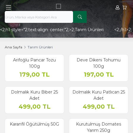
Hesabım
Sepe
<2;h1 style="2;text-align: center;"2;>2;Tarım Ürünleri <2;/h1>2;
Ana Sayfa
Tarım Ürünleri
Arifoğlu Pancar Tozu
Deve Dikeni Tohumu
100g
100g
179,00
TL
197,00
TL
Dolmalık Kuru Biber 25
Dolmalık Kuru Patlıcan 25
Adet
Adet
499,00
TL
499,00
TL
Karanfil Öğütülmüş 50G
Kurutulmuş Domates
Yarım 250g