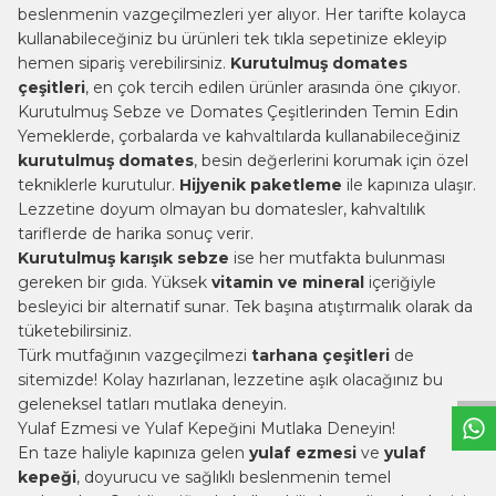
beslenmenin vazgeçilmezleri yer alıyor. Her tarifte kolayca
kullanabileceğiniz bu ürünleri tek tıkla sepetinize ekleyip
hemen sipariş verebilirsiniz.
Kurutulmuş domates
çeşitleri
, en çok tercih edilen ürünler arasında öne çıkıyor.
Kurutulmuş Sebze ve Domates Çeşitlerinden Temin Edin
Yemeklerde, çorbalarda ve kahvaltılarda kullanabileceğiniz
kurutulmuş domates
, besin değerlerini korumak için özel
tekniklerle kurutulur.
Hijyenik paketleme
ile kapınıza ulaşır.
Lezzetine doyum olmayan bu domatesler, kahvaltılık
tariflerde de harika sonuç verir.
Kurutulmuş karışık sebze
ise her mutfakta bulunması
gereken bir gıda. Yüksek
vitamin ve mineral
içeriğiyle
besleyici bir alternatif sunar. Tek başına atıştırmalık olarak da
W
h
t
s
a
p
p
B
i
l
g
H
a
t
tüketebilirsiniz.
Türk mutfağının vazgeçilmezi
tarhana çeşitleri
de
sitemizde! Kolay hazırlanan, lezzetine aşık olacağınız bu
geleneksel tatları mutlaka deneyin.
Yulaf Ezmesi ve Yulaf Kepeğini Mutlaka Deneyin!
En taze haliyle kapınıza gelen
yulaf ezmesi
ve
yulaf
kepeği
, doyurucu ve sağlıklı beslenmenin temel