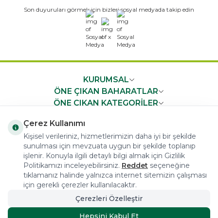
Son duyuruları görmek için bizleri sosyal medyada takip edin
x
KURUMSAL
ÖNE ÇIKAN BAHARATLAR
ÖNE ÇIKAN KATEGORİLER
ÖNEMLİ BİLGİLER
Çerez Kullanımı
HIZLI ERİŞİM
Kişisel verileriniz, hizmetlerimizin daha iyi bir şekilde
sunulması için mevzuata uygun bir şekilde toplanıp
işlenir. Konuyla ilgili detaylı bilgi almak için Gizlilik
Politikamızı inceleyebilirsiniz.
Reddet
seçeneğine
tıklamanız halinde yalnızca internet sitemizin çalışması
için gerekli çerezler kullanılacaktır.
COPYRIGHT © 2023 arifoglu.com ALL RIGHTS RESERVED
Çerezleri Özelleştir
Hepsini Kabul Et