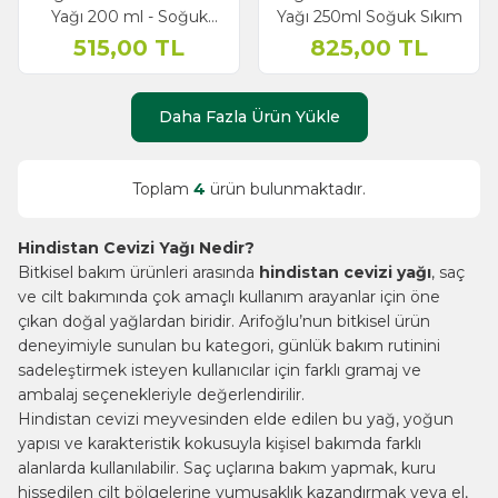
Yağı 200 ml - Soğuk
Yağı 250ml Soğuk Sıkım
Sıkım
515,00
TL
825,00
TL
Daha Fazla Ürün Yükle
Toplam
4
ürün bulunmaktadır.
Hindistan Cevizi Yağı Nedir?
Bitkisel bakım ürünleri arasında
hindistan cevizi yağı
, saç
ve cilt bakımında çok amaçlı kullanım arayanlar için öne
çıkan doğal yağlardan biridir. Arifoğlu’nun bitkisel ürün
deneyimiyle sunulan bu kategori, günlük bakım rutinini
sadeleştirmek isteyen kullanıcılar için farklı gramaj ve
ambalaj seçenekleriyle değerlendirilir.
Hindistan cevizi meyvesinden elde edilen bu yağ, yoğun
yapısı ve karakteristik kokusuyla kişisel bakımda farklı
alanlarda kullanılabilir. Saç uçlarına bakım yapmak, kuru
hissedilen cilt bölgelerine yumuşaklık kazandırmak veya el,