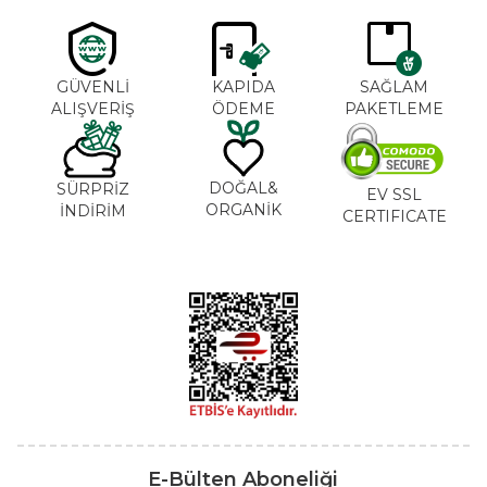
GÜVENLİ
KAPIDA
SAĞLAM
ALIŞVERİŞ
ÖDEME
PAKETLEME
DOĞAL&
SÜRPRİZ
EV SSL
ORGANİK
İNDİRİM
CERTIFICATE
E-Bülten Aboneliği