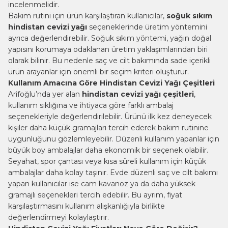
incelenmelidir.
Bakım rutini için ürün karşılaştıran kullanıcılar,
soğuk sıkım
hindistan cevizi yağı
seçeneklerinde üretim yöntemini
ayrıca değerlendirebilir. Soğuk sıkım yöntemi, yağın doğal
yapısını korumaya odaklanan üretim yaklaşımlarından biri
olarak bilinir. Bu nedenle saç ve cilt bakımında sade içerikli
ürün arayanlar için önemli bir seçim kriteri oluşturur.
Kullanım Amacına Göre Hindistan Cevizi Yağı Çeşitleri
Arifoğlu’nda yer alan
hindistan cevizi yağı çeşitleri
,
kullanım sıklığına ve ihtiyaca göre farklı ambalaj
seçenekleriyle değerlendirilebilir. Ürünü ilk kez deneyecek
kişiler daha küçük gramajları tercih ederek bakım rutinine
uygunluğunu gözlemleyebilir. Düzenli kullanım yapanlar için
büyük boy ambalajlar daha ekonomik bir seçenek olabilir.
Seyahat, spor çantası veya kısa süreli kullanım için küçük
ambalajlar daha kolay taşınır. Evde düzenli saç ve cilt bakımı
yapan kullanıcılar ise cam kavanoz ya da daha yüksek
gramajlı seçenekleri tercih edebilir. Bu ayrım, fiyat
karşılaştırmasını kullanım alışkanlığıyla birlikte
değerlendirmeyi kolaylaştırır.