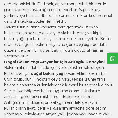
değerlendirilebilir. El, dirsek, diz ve topuk gibi bölgelerde
günlük bakım alışkanlığına dahil edilebilir. Yağlı, akneye
yatkın veya hassas ciltlerde ise ürün az miktarda denenmeli
ve cildin tepkisi gözlemlenmelidir.
Bakım rutinini daha kapsamlı hale getirmek isteyen
W
h
t
s
a
p
p
B
i
l
g
H
a
t
kullanıcılar, hindistan cevizi yağıyla birlikte
kaş ve kirpik
bakım yağı
gibi tamamlayıcı ürünleri de inceleyebilir. Bu tür
ürünler, bölgesel bakım ihtiyacına göre seçildiğinde daha
düzenli ve planlı bir kişisel bakım rutini oluşturulmasına
yardımcı olur.
Doğal Bakım Yağı Arayanlar İçin Arifoğlu Deneyimi
Bakım rutinini daha sade içeriklerle oluşturmak isteyen
kullanıcılar için
doğal bakım yağı
seçenekleri önemli bir
ürün grubudur. Hindistan cevizi yağı, tek bir ürünle farklı
bakım alanlarında kullanılabilecek işlevsel bir seçenek olabilir.
Saç, cilt ve bölgesel bakım uygulamalarında kullanım
amacına göre farklı miktarlarda değerlendirilebilir.
Arifoğlu’nun bitkisel ürün kategorilerindeki deneyimi,
kullanıcıların fiyat, içerik ve kullanım amacına göre seçim
yapmasını kolaylaştırır.
Argan yağı
, jojoba yağı, badem yağı,