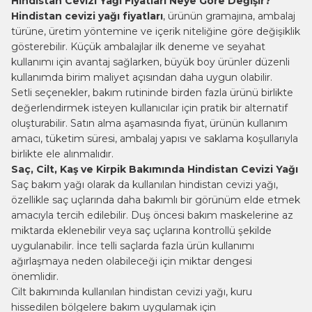
Hindistan Cevizi Yağı Fiyatları Neye Göre Değişir?
Hindistan cevizi yağı fiyatları
, ürünün gramajına, ambalaj
türüne, üretim yöntemine ve içerik niteliğine göre değişiklik
gösterebilir. Küçük ambalajlar ilk deneme ve seyahat
kullanımı için avantaj sağlarken, büyük boy ürünler düzenli
kullanımda birim maliyet açısından daha uygun olabilir.
Setli seçenekler, bakım rutininde birden fazla ürünü birlikte
değerlendirmek isteyen kullanıcılar için pratik bir alternatif
oluşturabilir. Satın alma aşamasında fiyat, ürünün kullanım
amacı, tüketim süresi, ambalaj yapısı ve saklama koşullarıyla
birlikte ele alınmalıdır.
Saç, Cilt, Kaş ve Kirpik Bakımında Hindistan Cevizi Yağı
Saç bakım yağı
olarak da kullanılan hindistan cevizi yağı,
özellikle saç uçlarında daha bakımlı bir görünüm elde etmek
amacıyla tercih edilebilir. Duş öncesi bakım maskelerine az
miktarda eklenebilir veya saç uçlarına kontrollü şekilde
uygulanabilir. İnce telli saçlarda fazla ürün kullanımı
ağırlaşmaya neden olabileceği için miktar dengesi
önemlidir.
Cilt bakımında kullanılan hindistan cevizi yağı, kuru
hissedilen bölgelere bakım uygulamak için