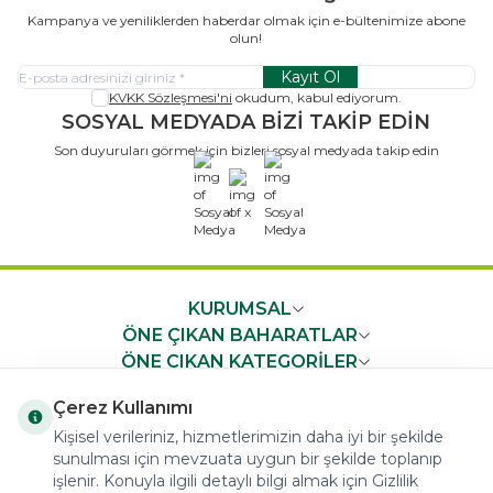
Kampanya ve yeniliklerden haberdar olmak için e-bültenimize abone
olun!
Kayıt Ol
KVKK Sözleşmesi'ni
okudum, kabul ediyorum.
SOSYAL MEDYADA BİZİ TAKİP EDİN
Son duyuruları görmek için bizleri sosyal medyada takip edin
x
KURUMSAL
ÖNE ÇIKAN BAHARATLAR
ÖNE ÇIKAN KATEGORİLER
ÖNEMLİ BİLGİLER
Çerez Kullanımı
HIZLI ERİŞİM
Kişisel verileriniz, hizmetlerimizin daha iyi bir şekilde
sunulması için mevzuata uygun bir şekilde toplanıp
işlenir. Konuyla ilgili detaylı bilgi almak için Gizlilik