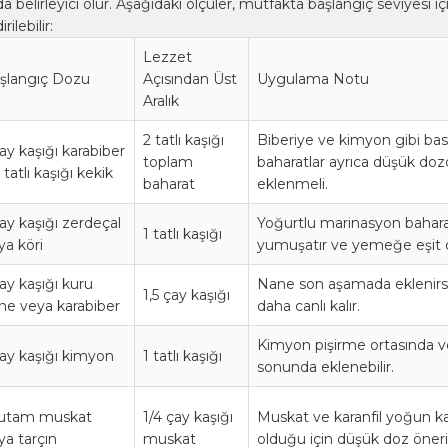
a belirleyici olur. Aşağıdaki ölçüler, mutfakta başlangıç seviyesi iç
ilebilir:
Lezzet
şlangıç Dozu
Açısından Üst
Uygulama Notu
Aralık
2 tatlı kaşığı
Biberiye ve kimyon gibi bas
çay kaşığı karabiber
toplam
baharatlar ayrıca düşük doz
 tatlı kaşığı kekik
baharat
eklenmeli.
çay kaşığı zerdeçal
Yoğurtlu marinasyon bahara
1 tatlı kaşığı
ya köri
yumuşatır ve yemeğe eşit d
çay kaşığı kuru
Nane son aşamada eklenir
1,5 çay kaşığı
ne veya karabiber
daha canlı kalır.
Kimyon pişirme ortasında 
çay kaşığı kimyon
1 tatlı kaşığı
sonunda eklenebilir.
tutam muskat
1/4 çay kaşığı
Muskat ve karanfil yoğun ka
ya tarçın
muskat
olduğu için düşük doz öneril