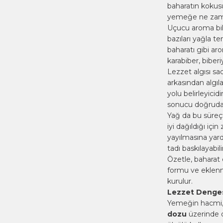
baharatın kokusu
yemeğe ne zaman
Uçucu aroma bileş
bazıları yağla t
baharatı
gibi aro
karabiber, biberi
Lezzet algısı s
arkasından algıl
yolu belirleyici
sonucu doğrudan
Yağ da bu süreçt
iyi dağıldığı iç
yayılmasına yard
tadı baskılayabili
Özetle, baharat e
formu ve eklenm
kurulur.
Lezzet Dengesi
Yemeğin hacmi, 
dozu
üzerinde d