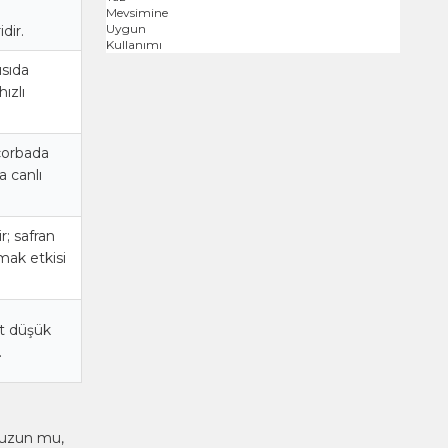
dir.
ısıda
ızlı
çorbada
 canlı
r; safran
mak etkisi
at düşük
.
i uzun mu,