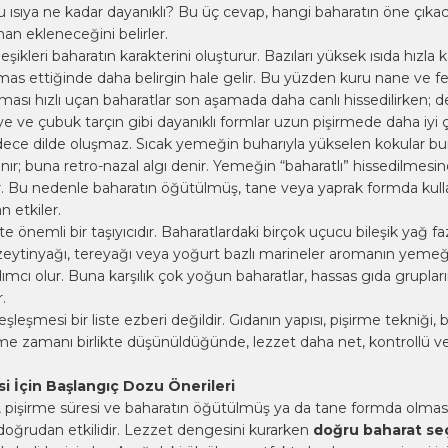
 ısıya ne kadar dayanıklı? Bu üç cevap, hangi baharatın öne çıkac
 ekleneceğini belirler.
ikleri baharatın karakterini oluşturur. Bazıları yüksek ısıda hızla 
emas ettiğinde daha belirgin hale gelir. Bu yüzden kuru nane ve
f
ması hızlı uçan baharatlar son aşamada daha canlı hissedilirken; d
ye ve çubuk tarçın gibi dayanıklı formlar uzun pişirmede daha iyi ça
adece dilde oluşmaz. Sıcak yemeğin buharıyla yükselen kokular b
anır; buna retro-nazal algı denir. Yemeğin “baharatlı” hissedilmes
dir. Bu nedenle baharatın öğütülmüş, tane veya yaprak formda kull
 etkiler.
e önemli bir taşıyıcıdır. Baharatlardaki birçok uçucu bileşik yağ f
in zeytinyağı, tereyağı veya yoğurt bazlı marineler aromanın yemeğ
ımcı olur. Buna karşılık çok yoğun baharatlar, hassas gıda gruplar
r.
şleşmesi bir liste ezberi değildir. Gıdanın yapısı, pişirme tekniği, 
e zamanı birlikte düşünüldüğünde, lezzet daha net, kontrollü v
 İçin Başlangıç Dozu Önerileri
pişirme süresi ve baharatın öğütülmüş ya da tane formda olmas
oğrudan etkilidir. Lezzet dengesini kurarken
doğru baharat se