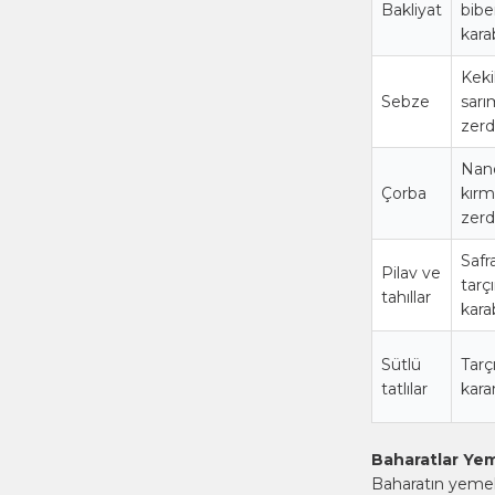
Bakliyat
bibe
kara
Keki
Sebze
sarı
zerd
Nane
Çorba
kırm
zerd
Safr
Pilav ve
tarç
tahıllar
kara
Sütlü
Tarçı
tatlılar
kara
Baharatlar Yem
Baharatın yemek