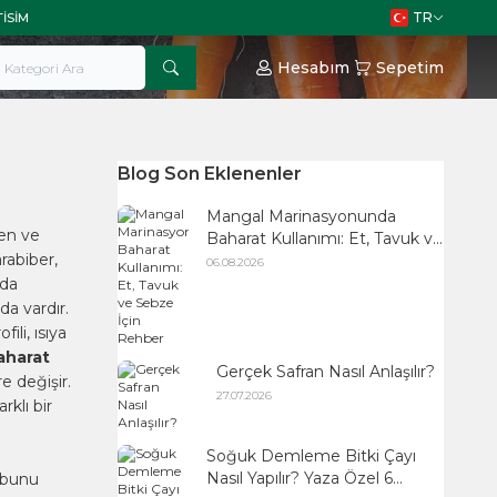
TR
TISIM
Hesabım
Sepetim
Blog Son Eklenenler
Mangal Marinasyonunda
ren ve
Baharat Kullanımı: Et, Tavuk ve
rabiber,
Sebze İçin Rehber
06.08.2026
nda
da vardır.
li, ısıya
aharat
Gerçek Safran Nasıl Anlaşılır?
e değişir.
27.07.2026
klı bir
Soğuk Demleme Bitki Çayı
Nasıl Yapılır? Yaza Özel 6
ubunu