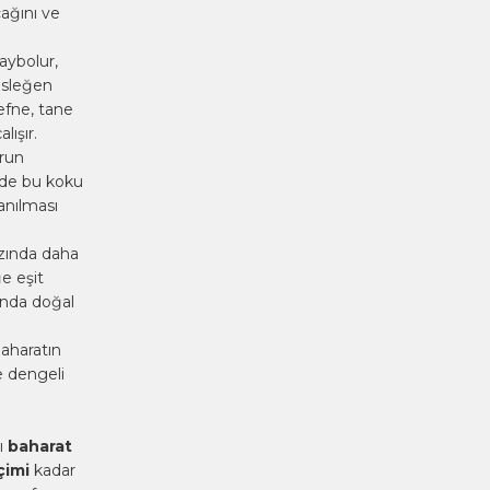
ağını ve
kaybolur,
esleğen
efne, tane
lışır.
urun
inde bu koku
anılması
azında daha
e eşit
ında doğal
baharatın
e dengeli
ı
baharat
çimi
kadar