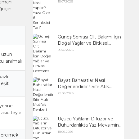
Serinletici Tarif
zamanı
16.07.2026
i için
Güneş Sonrası Cilt Bakımı İçin
Doğal Yağlar ve Bitkisel
Destekler
09.07.2026
e uzun
ullanılmalı.
azlı
Bayat Baharatlar Nasıl
eşit
Değerlendirilir? Sıfır Atık
Mutfak Rehberi
25.06.2026
yerine
 asiditeyle
Uçucu Yağların Difüzör ve
Buhurdanlıkta Yaz Mevsimine
Uygun Kullanımı
18.06.2026
mercimek