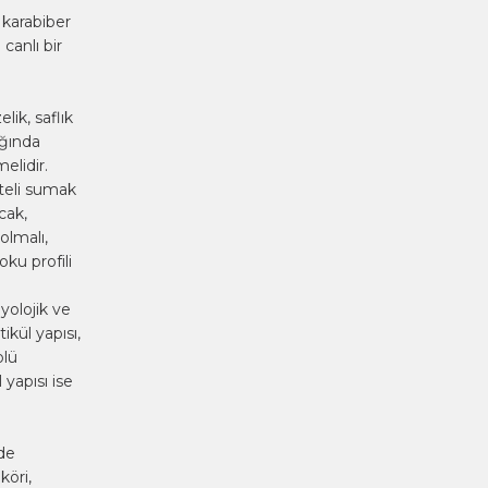
 karabiber
canlı bir
lik, saflık
ığında
elidir.
iteli sumak
cak,
olmalı,
ku profili
yolojik ve
ikül yapısı,
olü
 yapısı ise
rde
köri,