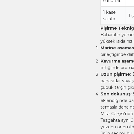
sütlü tatlı
1 kase
1 
salata
Pişirme Tekniğ
Baharatın yemeğ
yüksek ısıda hızl
Marine aşaması
birleştiğinde da
Kavurma aşama
ettiğinde aromati
Uzun pişirme:
D
baharatlar yava
çubuk tarçın çıka
Son dokunuş:
eklendiğinde dah
temasla daha ne
Mısır Çarşısı’nd
Tezgahta aynı ü
yüzden önemlidir;
ürün seçimi, bu 