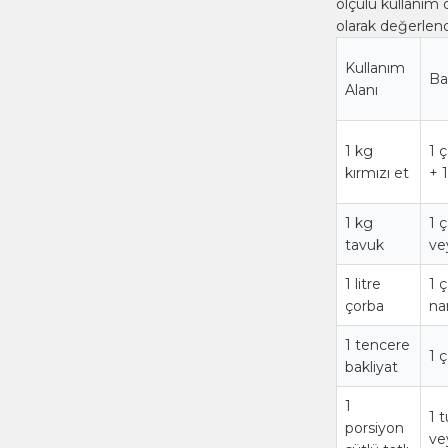
ölçülü kullanım d
olarak değerlendir
Kullanım
Ba
Alanı
1 kg
1 
kırmızı et
+ 1
1 kg
1 
tavuk
ve
1 litre
1 
çorba
na
1 tencere
1 
bakliyat
1
1 
porsiyon
ve