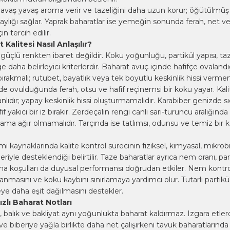
avaş yavaş aroma verir ve tazeliğini daha uzun korur; öğütülmüş
laylığı sağlar. Yaprak baharatlar ise yemeğin sonunda ferah, net ve 
n tercih edilir.
Kalitesi Nasıl Anlaşılır?
, güçlü renkten ibaret değildir. Koku yoğunluğu, partikül yapısı, taze
 daha belirleyici kriterlerdir. Baharat avuç içinde hafifçe ovaland
ırakmalı; rutubet, bayatlık veya tek boyutlu keskinlik hissi vermem
lde ovulduğunda ferah, otsu ve hafif reçinemsi bir koku yayar. Kal
nlıdır; yapay keskinlik hissi oluşturmamalıdır. Karabiber genizde sı
f yakıcı bir iz bırakır. Zerdeçalın rengi canlı sarı-turuncu aralığında 
ama ağır olmamalıdır. Tarçında ise tatlımsı, odunsu ve temiz bir ko
i kaynaklarında kalite kontrol sürecinin fiziksel, kimyasal, mikrobi
eriyle desteklendiği belirtilir.
Taze baharatlar
ayrıca nem oranı, part
ama koşulları da duyusal performansı doğrudan etkiler. Nem kontr
anmasını ve koku kaybını sınırlamaya yardımcı olur. Tutarlı partikül
ye daha eşit dağılmasını destekler.
zlı Baharat Notları
k, balık ve bakliyat aynı yoğunlukta baharat kaldırmaz. Izgara etle
ve biberiye yağla birlikte daha net çalışırkeni
tavuk baharatları
nda 