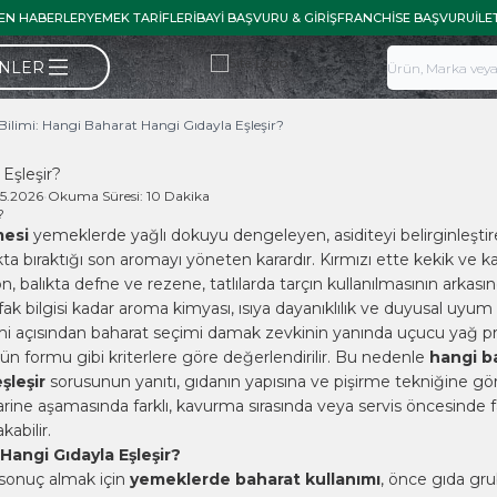
EN HABERLER
YEMEK TARIFLERI
BAYI BAŞVURU & GIRIŞ
FRANCHISE BAŞVURU
İLE
ÜNLER
ilimi: Hangi Baharat Hangi Gıdayla Eşleşir?
Eşleşir?
05.2026
•
Okuma Süresi:
10 Dakika
mesi
yemeklerde yağlı dokuyu dengeleyen, asiditeyi belirginleşti
bıraktığı son aromayı yöneten karardır. Kırmızı ette kekik ve ka
n, balıkta defne ve rezene, tatlılarda tarçın kullanılmasının arkası
k bilgisi kadar aroma kimyası, ısıya dayanıklılık ve duyusal uyum 
i açısından baharat seçimi damak zevkinin yanında uçucu yağ profi
ürün formu gibi kriterlere göre değerlendirilir. Bu nedenle
hangi b
şleşir
sorusunun yanıtı, gıdanın yapısına ve pişirme tekniğine gör
rine aşamasında farklı, kavurma sırasında veya servis öncesinde far
kabilir.
Hangi Gıdayla Eşleşir?
 sonuç almak için
yemeklerde baharat kullanımı
, önce gıda gr