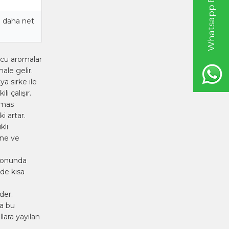
Whatsapp Bilgi Hattı
a daha net
ucu aromalar
ale gelir.
a sirke ile
i çalışır.
emas
i artar.
klı
fne ve
 sonunda
de kısa
der.
a bu
llara yayılan