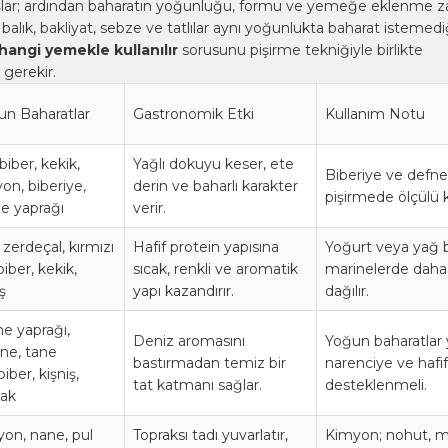
şlar; ardından baharatın yoğunluğu, formu ve yemeğe eklenme 
k, balık, bakliyat, sebze ve tatlılar aynı yoğunlukta baharat istemediğ
hangi yemekle kullanılır
sorusunu pişirme tekniğiyle birlikte
gerekir.
n Baharatlar
Gastronomik Etki
Kullanım Notu
biber, kekik,
Yağlı dokuyu keser, ete
Biberiye ve defn
on, biberiye,
derin ve baharlı karakter
pişirmede ölçülü k
e yaprağı
verir.
, zerdeçal, kırmızı
Hafif protein yapısına
Yoğurt veya yağ b
biber, kekik,
sıcak, renkli ve aromatik
marinelerde daha 
ş
yapı kazandırır.
dağılır.
e yaprağı,
Deniz aromasını
Yoğun baharatlar 
ne, tane
bastırmadan temiz bir
narenciye ve hafif
iber, kişniş,
tat katmanı sağlar.
desteklenmeli.
ak
on, nane, pul
Topraksı tadı yuvarlatır,
Kimyon; nohut, 