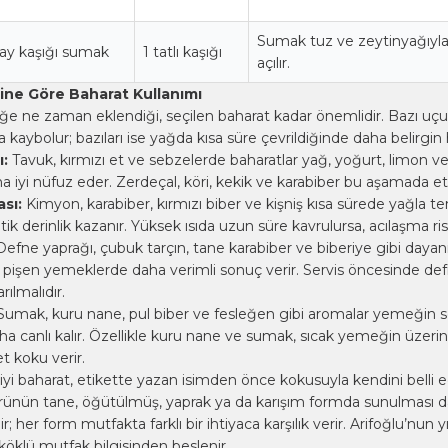
Sumak tuz ve zeytinyağıyl
çay kaşığı sumak
1 tatlı kaşığı
açılır.
ine Göre Baharat Kullanımı
e ne zaman eklendiği, seçilen baharat kadar önemlidir. Bazı uç
a kaybolur; bazıları ise yağda kısa süre çevrildiğinde daha belirgin h
:
Tavuk, kırmızı et ve sebzelerde baharatlar yağ, yoğurt, limon vey
ha iyi nüfuz eder. Zerdeçal,
köri
, kekik ve karabiber bu aşamada etkil
sı:
Kimyon, karabiber, kırmızı biber ve kişniş kısa sürede yağla t
k derinlik kazanır. Yüksek ısıda uzun süre kavrulursa, acılaşma risk
efne yaprağı, çubuk tarçın, tane karabiber ve biberiye gibi dayanı
ş pişen yemeklerde daha verimli sonuç verir. Servis öncesinde de
rılmalıdır.
Sumak,
kuru nane
, pul biber ve fesleğen gibi aromalar yemeğin
a canlı kalır. Özellikle kuru nane ve sumak, sıcak yemeğin üzerin
t koku verir.
a iyi baharat, etikette yazan isimden önce kokusuyla kendini belli e
rünün tane, öğütülmüş, yaprak ya da karışım formda sunulması d
 her form mutfakta farklı bir ihtiyaca karşılık verir. Arifoğlu’nun yı
köklü mutfak bilgisinden beslenir.