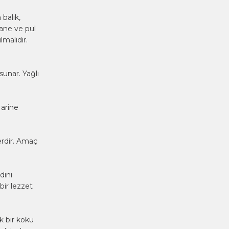
balık,
nane ve pul
lmalıdır.
sunar. Yağlı
Marine
erdir. Amaç
dını
bir lezzet
k bir koku