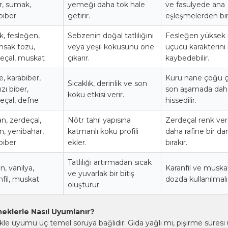
r, sumak,
yemeği daha tok hale
ve fasulyede ana
biber
getirir.
eşleşmelerden biri
k, fesleğen,
Sebzenin doğal tatlılığını
Fesleğen yüksek 
msak tozu,
veya yeşil kokusunu öne
uçucu karakterini h
eçal, muskat
çıkarır.
kaybedebilir.
, karabiber,
Kuru nane çoğu 
Sıcaklık, derinlik ve son
ızı biber,
son aşamada daha
koku etkisi verir.
eçal, defne
hissedilir.
an, zerdeçal,
Nötr tahıl yapısına
Zerdeçal renk veri
ın, yenibahar,
katmanlı koku profili
daha rafine bir da
biber
ekler.
bırakır.
Tatlılığı artırmadan sıcak
n, vanilya,
Karanfil ve musk
ve yuvarlak bir bitiş
nfil, muskat
dozda kullanılmalı
oluşturur.
eklerle Nasıl Uyumlanır?
le uyumu üç temel soruya bağlıdır: Gıda yağlı mı, pişirme süres