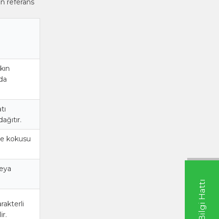
in referans
kın
da
tı
ağıtır.
se kokusu
veya
rakterli
ir.