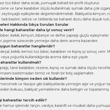
zı toz biber daha sıcak, yumuşak baharlı bir profil oluşturur.
ezene ve tane karabiber ölçülü kullanılmalı; sumak daha çok ızgara 
e zeytinyağlı eşlikçilerde değerlendirilmelidir. Bakliyatta kimyon, 
 tadı bastırır; sebze ve tatlılarda ise baharat dozu daha düşük tutu
eleri Hakkında Sıkça Sorulan Sorular
e hangi baharatlar daha iyi sonuç verir?
abiber, kekik, kimyon, biberiye ve defne yaprağı güçlü eşleşmeler 
, pişirme sürecinde yemeğe daha derin aroma kazandırır.
uygun baharatlar hangileridir?
deçal, kekik, kırmızı toz biber, karabiber ve kişniş iyi sonuç verir. 
eya yoğurtla kullanıldığında aroma daha eşit yayılır.
aharatlar kullanılmalı?
prağı, tane karabiber, rezene, kişniş ve sumak daha ölçülü tercihl
omasını bastırmadan temiz ve ferah bir bitiş sağlamaktır.
lerinde kimyon neden sık kullanılır?
mercimek ve fasulye gibi bakliyatlarda yemeğin ağır ve yoğun ta
keskin kokusu, bakliyat yemeklerine daha belirgin ve toparlanmış 
i baharatlar tercih edilir?
 ve hamur işlerinde tarçın, vanilya, karanfil ve muskat daha yumuşa