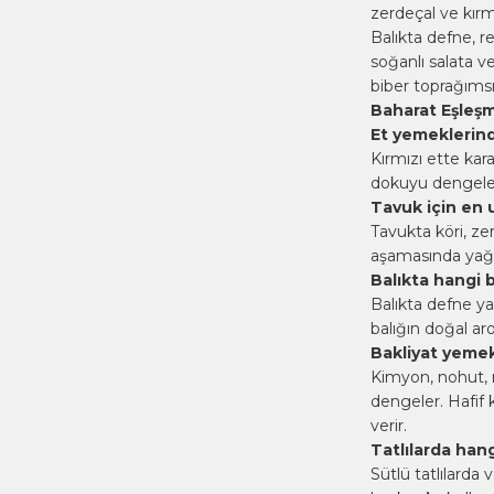
zerdeçal ve kırmı
Balıkta defne, r
soğanlı salata v
biber toprağımsı
Baharat Eşleşm
Et yemeklerind
Kırmızı ette kar
dokuyu dengeler
Tavuk için en 
Tavukta köri, zer
aşamasında yağ v
Balıkta hangi b
Balıkta defne ya
balığın doğal ar
Bakliyat yemek
Kimyon, nohut, 
dengeler. Hafif 
verir.
Tatlılarda hang
Sütlü tatlılarda