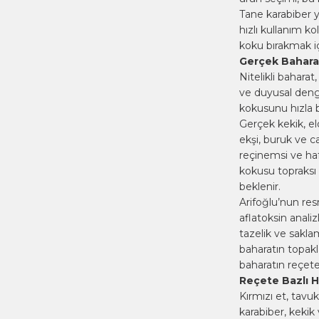
Tane karabiber
y
hızlı kullanım ko
koku bırakmak içi
Gerçek Baharat 
Nitelikli baharat
ve duyusal denge
kokusunu hızla b
Gerçek
kekik
, e
ekşi, buruk ve ca
reçinemsi ve hafi
kokusu topraksı 
beklenir.
Arifoğlu’nun resm
aflatoksin analizl
tazelik ve sakl
baharatın topakl
baharatın reçete
Reçete Bazlı Hı
Kırmızı et, tavu
karabiber, kekik 