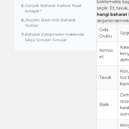
belirlemekle ba
Gerçek Baharat Kalitesi Nasıl
5.
seçilir. Et, tavu
Anlaşılır?
hangi baharat 
Reçete Bazlı Hızlı Baharat
6.
değerlendirmek 
Notları
Gıda
Uygu
Baharat Eşleşmeleri Hakkında
7.
Grubu
Sıkça Sorulan Sorular
Kara
Kırmızı
kimy
et
defn
Köri
Tavuk
toz 
kişni
Defn
reze
Balık
karab
sum
Kimy