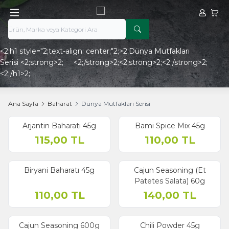
Hesabım
Sepe
<2;h1 style="2;text-align: center;"2;>2;Dünya Mutfakları
Serisi <2;strong>2; <2;/strong>2;<2;strong>2;<2;/strong>2;
<2;/h1>2;
Ana Sayfa
Baharat
Dünya Mutfakları Serisi
Arjantin Baharatı 45g
Bami Spice Mix 45g
115,00
TL
110,00
TL
Biryani Baharatı 45g
Cajun Seasoning (Et
Patetes Salata) 60g
110,00
TL
140,00
TL
Cajun Seasoning 600g
Chili Powder 45g