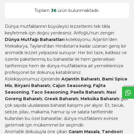
Toplam
36
ürün bulunmaktadır.
Dünya mutfaklarının büyüleyici lezzetlerini tek tıkla
keşfetmek için doğru yerdesiniz. Arifoğlu’nun zengin
Dünya Mutfağı Baharatları
koleksiyonu; Arjantin’den
Meksika’ya, Tayland’dan Hindistan’a kadar uzanan geniş bir
aromatik lezzet yelpazesi sunuyor. Her biri taze, katkısız ve
özenle paketlenmiş bu baharatlar ile hem geleneksel
W
h
t
s
a
p
p
B
i
l
g
H
a
t
tariflerinize hem de dünya mutfaklarına ait yemeklerinize
profesyonel bir dokunuş katabilirsiniz.
Koleksiyonumuz içerisinde
Arjantin Baharatı
,
Bami Spice
Mix
,
Biryani Baharatı
,
Cajun Seasoning
,
Fajita
Seasoning
,
Taco Seasoning
,
Paella Baharatı
,
Nasi
Goreng Baharatı
,
Greek Baharatı
,
Meksika Baharatı
gibi
çok sayıda uluslararası baharat karışımı yer alıyor. Et, tavuk,
sebze, pilav, makarna, hamur işi ve salata tariflerinde
kullanılan bu özel baharatlar; dünya mutfaklarını evinize
getirmek için mükemmel bir seçimdir.
Aromatik dokusuyla öne çıkan
Garam Masala
,
Tandoori