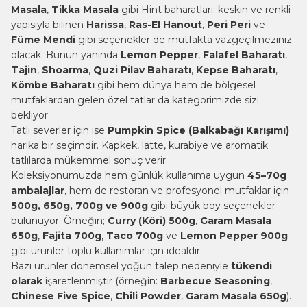
Masala
,
Tikka Masala
gibi Hint baharatları; keskin ve renkli
yapısıyla bilinen
Harissa
,
Ras-El Hanout
,
Peri Peri
ve
Füme Mendi
gibi seçenekler de mutfakta vazgeçilmeziniz
olacak. Bunun yanında
Lemon Pepper
,
Falafel Baharatı
,
Tajin
,
Shoarma
,
Quzi Pilav Baharatı
,
Kepse Baharatı
,
Kömbe Baharatı
gibi hem dünya hem de bölgesel
mutfaklardan gelen özel tatlar da kategorimizde sizi
bekliyor.
Tatlı severler için ise
Pumpkin Spice (Balkabağı Karışımı)
harika bir seçimdir. Kapkek, latte, kurabiye ve aromatik
tatlılarda mükemmel sonuç verir.
Koleksiyonumuzda hem günlük kullanıma uygun
45–70g
ambalajlar
, hem de restoran ve profesyonel mutfaklar için
500g, 650g, 700g ve 900g
gibi büyük boy seçenekler
bulunuyor. Örneğin;
Curry (Köri) 500g
,
Garam Masala
650g
,
Fajita 700g
,
Taco 700g
ve
Lemon Pepper 900g
gibi ürünler toplu kullanımlar için idealdir.
Bazı ürünler dönemsel yoğun talep nedeniyle
tükendi
olarak
işaretlenmiştir (örneğin:
Barbecue Seasoning
,
Chinese Five Spice
,
Chili Powder
,
Garam Masala 650g
).