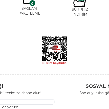
SAĞLAM
SÜRPRİZ
PAKETLEME
İNDİRİM
ği
SOSYAL 
-bültenimize abone olun!
Son duyuruları gö
l ediyorum.