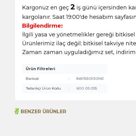
2
Kargonuz en geç
iş günü içersinden kar
kargolanır. Saat 19:00'de hesabım sayfasın
Bilgilendirme:
İlgili yasa ve yönetmelikler gereği bitkise
Ürünlerimiz ilaç değil; bitkisel takviye nite
Zaman zaman uyguladığımız set, indirimli
Ürün Filtreleri
Barkod
:
8691530930961
Tedarikçi Ürün Kodu
:
600 05 055
BENZER ÜRÜNLER
Acı Biber (Kırmızı Öğütülmüş) 175g