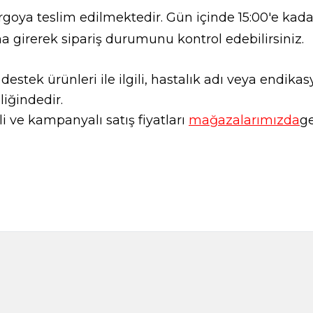
goya teslim edilmektedir. Gün içinde 15:00'e kadar
a girerek sipariş durumunu kontrol edebilirsiniz.
l destek ürünleri ile ilgili, hastalık adı veya endi
liğindedir.
 ve kampanyalı satış fiyatları
mağazalarımızda
ge
Anason 200g
Balık Bahara