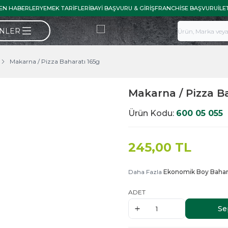
EN HABERLER
YEMEK TARIFLERI
BAYI BAŞVURU & GIRIŞ
FRANCHISE BAŞVURU
İLE
ÜNLER
Makarna / Pizza Baharatı 165g
Makarna / Pizza B
Ürün Kodu:
600 05 055
245,00
TL
Daha Fazla
Ekonomik Boy Bahar
ADET
Se