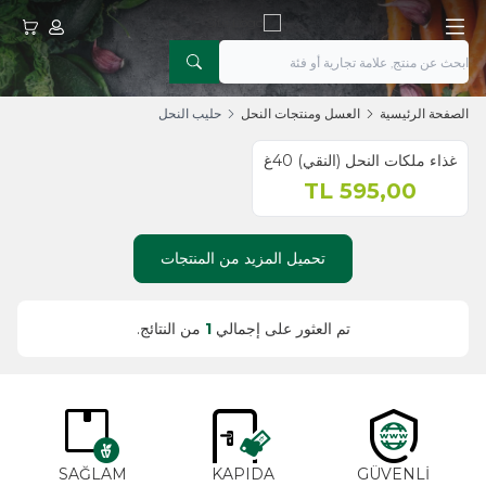
حسابي
عربتي
الصفحة الرئيسية
العسل ومنتجات النحل
حليب النحل
غذاء ملكات النحل (النقي) 40غ
TL
595,00
تحميل المزيد من المنتجات
تم العثور على إجمالي
1
من النتائج.
SAĞLAM
KAPIDA
GÜVENLİ