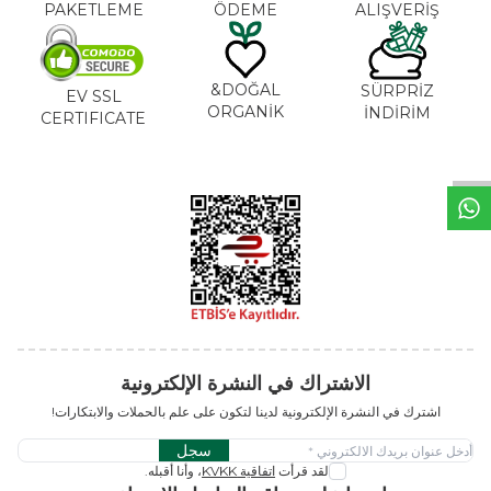
PAKETLEME
ÖDEME
ALIŞVERİŞ
DOĞAL&
SÜRPRİZ
EV SSL
ORGANİK
İNDİRİM
CERTIFICATE
خ
ط
د
م
ا
ت
الاشتراك في النشرة الإلكترونية
اشترك في النشرة الإلكترونية لدينا لتكون على علم بالحملات والابتكارات!
سجل
لقد قرأت
اتفاقية KVKK
، وأنا أقبله.