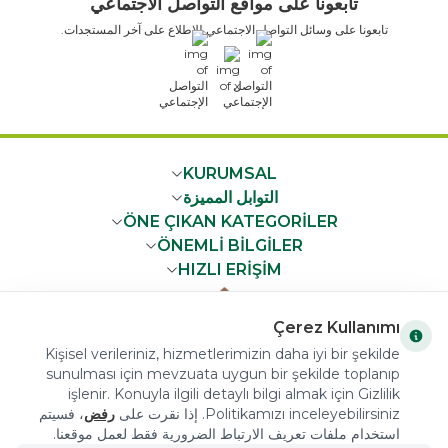
تابعونا على مواقع التواصل الاجتماعي
تابعونا على وسائل التواصل الاجتماعي للاطلاع على آخر المستجدات.
x
KURUMSAL
التوابل المميزة
ÖNE ÇIKAN KATEGORİLER
ÖNEMLİ BİLGİLER
HIZLI ERİŞİM
Çerez Kullanımı
Kişisel verileriniz, hizmetlerimizin daha iyi bir şekilde
sunulması için mevzuata uygun bir şekilde toplanıp
COPYRIGHT © 2023 arifoglu.com ALL RIGHTS RESERVED
işlenir. Konuyla ilgili detaylı bilgi almak için Gizlilik
Politikamızı inceleyebilirsiniz. إذا نقرت على
رفض
، فسيتم
استخدام ملفات تعريف الارتباط الضرورية فقط لعمل موقعنا.