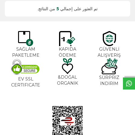
تم العثور على إجمالي
5
من النتائج.
SAĞLAM
KAPIDA
GÜVENLİ
PAKETLEME
ÖDEME
ALIŞVERİŞ
خ
ط
د
م
ا
ت
DOĞAL&
SÜRPRİZ
EV SSL
ORGANİK
İNDİRİM
CERTIFICATE