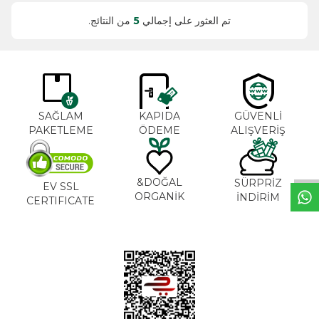
تم العثور على إجمالي
5
من النتائج.
SAĞLAM
KAPIDA
GÜVENLİ
PAKETLEME
ÖDEME
ALIŞVERİŞ
خ
ط
د
م
ا
ت
DOĞAL&
SÜRPRİZ
EV SSL
ORGANİK
İNDİRİM
CERTIFICATE