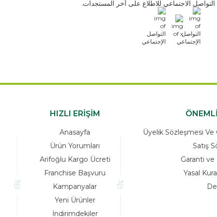
اعي للاطلاع على آخر المستجدات.
HIZLI ERİŞİM
Anasayfa
Üyelik Sö
Ürün Yorumları
Arifoğlu Kargo Ücreti
Franchise Başvuru
Kampanyalar
Yeni Ürünler
İndirimdekiler