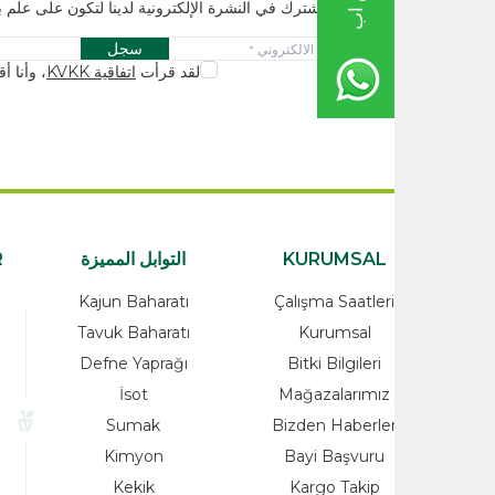
اشترك في النشرة الإلكترونية لدينا لتكون على علم بالحملات والابتكا
سجل
لقد قرأت
اتفاقية KVKK
، وأنا أقبله.
KURUMSAL
التوابل المميزة
ATEGORİLER
rünler
Kajun Baharatı
Çalışma Saatleri
alzemeleri
Tavuk Baharatı
Kurumsal
Ürünleri
Defne Yaprağı
Bitki Bilgileri
Yağlar
İsot
Mağazalarımız
ayı
Sumak
Bizden Haberle
o
Kimyon
Bayi Başvuru
nleri
Kekik
Kargo Takip