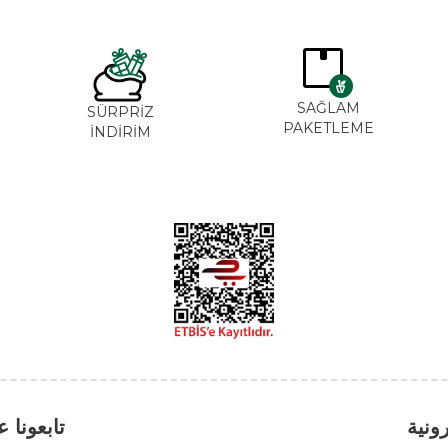
SAĞLA
ĞAL&
SÜRPRİZ
PAKETLE
ANİK
İNDİRİM
تابعونا على مواقع 