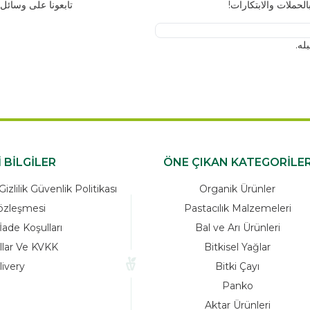
رات!
تابعونا على وسائل التواصل الاجتم
x
ÖNEMLİ BİLGİLER
ÖNE ÇIKAN K
zleşmesi Ve Gizlilik Güvenlik Politikası
Organik Ü
Satış Sözleşmesi
Pastacılık M
Garanti ve İade Koşulları
Bal ve Arı 
Yasal Kurallar Ve KVKK
Bitkisel 
Delivery
Bitki Ç
Pank
Aktar Ürü