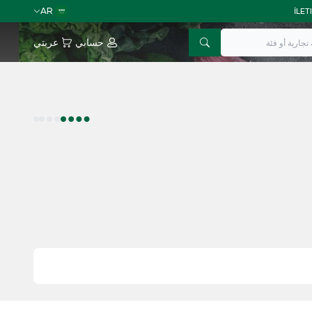
AR
حسابي
عربتي