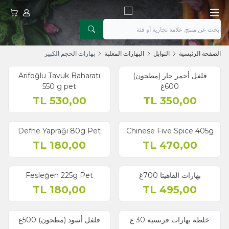
حسابي
عربتي
الصفحة الرئيسية
التوابل
البهارات المعلبة
بهارات الحجم الكبير
فلفل أحمر حار (مطحون)
Arifoğlu Tavuk Baharatı
600غ
550 g pet
TL
530,00
TL
350,00
Defne Yaprağı 80g Pet
Chinese Five Spice 405g
TL
180,00
TL
470,00
بهارات الفاهيتا 700غ
Fesleğen 225g Pet
TL
180,00
TL
495,00
خلطة بهارات فرنسية 30 غ
فلفل أسود (مطحون) 500غ