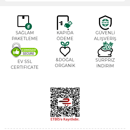
SAĞLAM
KAPIDA
GÜVENLİ
PAKETLEME
ÖDEME
ALIŞVERİŞ
DOĞAL&
SÜRPRİZ
EV SSL
ORGANİK
İNDİRİM
CERTIFICATE