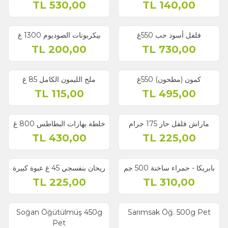
TL
530,00
TL
140,00
فلفل أسود حب 550غ
بيكربونات الصوديوم 1300 غ
TL
200,00
TL
730,00
كمون (مطحون) 550غ
ملح الليمون الكامل 85 غ
TL
115,00
TL
495,00
ماراش فلفل حار 175 جرام
خلطة بهارات البطاطس 800 غ
TL
430,00
TL
225,00
بابريكا - حمراء ساخنة 500 جم
ريحان بنفسجي 45 غ عبوة كبيرة
TL
225,00
TL
310,00
Soğan Öğütülmüş 450g
Sarımsak Öğ. 500g Pet
Pet