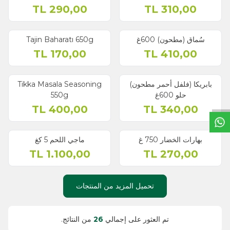
TL
290,00
TL
310,00
سُماق (مطحون) 600غ
Tajin Baharatı 650g
TL
170,00
TL
410,00
بابريكا (فلفل أحمر مطحون)
Tikka Masala Seasoning
حلو 600غ
550g
خ
ط
د
م
ا
ت
TL
400,00
TL
340,00
نفذ
بهارات الخضار 750 غ
ماجي اللحم 5 كغ
TL
1.100,00
TL
270,00
تحميل المزيد من المنتجات
تم العثور على إجمالي
26
من النتائج.