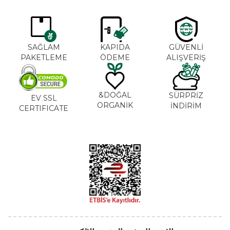
SAĞLAM
KAPIDA
GÜVENLİ
PAKETLEME
ÖDEME
ALIŞVERİŞ
DOĞAL&
SÜRPRİZ
EV SSL
ORGANİK
İNDİRİM
CERTIFICATE