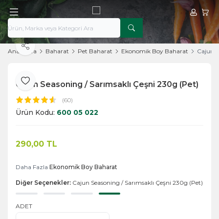
Hesabım
Sepe
Paylaş
Ana Sayfa
Baharat
Pet Baharat
Ekonomik Boy Baharat
Cajun S
Cajun Seasoning / Sarımsaklı Çeşni 230g (Pet)
Favoriye Ekle
(60)
Ürün Kodu:
600 05 022
290,00
TL
Sepete Ekle
Daha Fazla
Ekonomik Boy Baharat
Diğer Seçenekler:
Cajun Seasoning / Sarımsaklı Çeşni 230g (Pet)
ADET