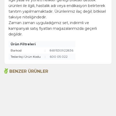
ürünleri ile ilgili, hastalık adı veya endikasyon belirterek
tanıtım yapılmamaktadır. Ürünlerimiz ilaç değil; bitkisel
takviye niteliğindedir.
Zaman zaman uyguladığımız set, indirimli ve
kampanyalı satış fiyatları mağazalarımızda geçerli
değildir.
Ürün Filtreleri
Barkod
:
8691530922836
Tedarikçi Ürün Kodu
:
600 05 022
BENZER ÜRÜNLER
Acı Biber (Kırmızı
Anason 200g
Öğütülmüş) 175g
230,00
TL
260,00
TL