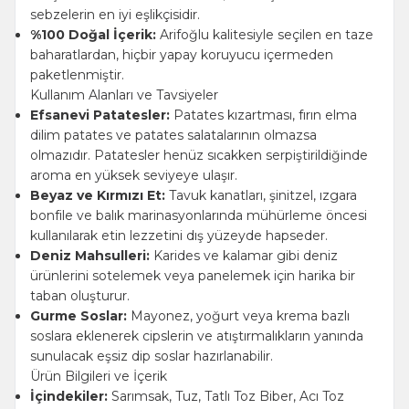
sebzelerin en iyi eşlikçisidir.
%100 Doğal İçerik:
Arifoğlu kalitesiyle seçilen en taze
baharatlardan, hiçbir yapay koruyucu içermeden
paketlenmiştir.
Kullanım Alanları ve Tavsiyeler
Efsanevi Patatesler:
Patates kızartması, fırın elma
dilim patates ve patates salatalarının olmazsa
olmazıdır. Patatesler henüz sıcakken serpiştirildiğinde
aroma en yüksek seviyeye ulaşır.
Beyaz ve Kırmızı Et:
Tavuk kanatları, şinitzel, ızgara
bonfile ve balık marinasyonlarında mühürleme öncesi
kullanılarak etin lezzetini dış yüzeyde hapseder.
Deniz Mahsulleri:
Karides ve kalamar gibi deniz
ürünlerini sotelemek veya panelemek için harika bir
taban oluşturur.
Gurme Soslar:
Mayonez, yoğurt veya krema bazlı
soslara eklenerek cipslerin ve atıştırmalıkların yanında
sunulacak eşsiz dip soslar hazırlanabilir.
Ürün Bilgileri ve İçerik
İçindekiler:
Sarımsak, Tuz, Tatlı Toz Biber, Acı Toz