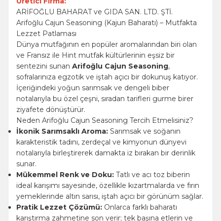
Üretici Firma:
ARİFOĞLU BAHARAT ve GIDA SAN. LTD. ŞTİ.
Arifoğlu Cajun Seasoning (Kajun Baharatı) – Mutfakta
Lezzet Patlaması
Dünya mutfağının en popüler aromalarından biri olan
ve Fransız ile Hint mutfak kültürlerinin eşsiz bir
sentezini sunan
Arifoğlu Cajun Seasoning
,
sofralarınıza egzotik ve iştah açıcı bir dokunuş katıyor.
İçeriğindeki yoğun sarımsak ve dengeli biber
notalarıyla bu özel çeşni, sıradan tarifleri gurme birer
ziyafete dönüştürür.
Neden Arifoğlu Cajun Seasoning Tercih Etmelisiniz?
İkonik Sarımsaklı Aroma:
Sarımsak ve soğanın
karakteristik tadını, zerdeçal ve kimyonun dünyevi
notalarıyla birleştirerek damakta iz bırakan bir derinlik
sunar.
Mükemmel Renk ve Doku:
Tatlı ve acı toz biberin
ideal karışımı sayesinde, özellikle kızartmalarda ve fırın
yemeklerinde altın sarısı, iştah açıcı bir görünüm sağlar.
Pratik Lezzet Çözümü:
Onlarca farklı baharatı
karıştırma zahmetine son verir; tek başına etlerin ve