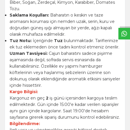
Biber, Soğan, Zerdeçal, Kimyon, Karabiber, Domates
W
h
t
s
a
p
p
B
i
l
g
H
a
t
Tozu.
Saklama Koşulları:
Baharatın o keskin ve taze
aromasını koruması için nemden uzak, serin, kuru ve
doğrudan güneş ışığı almayan bir yerde, ağzı kapalı
olarak muhafaza edilmelidir.
Tuz Notu:
İçeriğinde
Tuz
bulunmaktadır. Tariflerinize
ek tuz eklemeden önce tadını kontrol etmeniz önerilir.
Uzman Tavsiyesi:
Cajun baharatını sadece pişirme
aşamasında değil, sofrada servis esnasında da
kullanabilirsiniz. Özellikle ev yapımı hamburger
köftelerinin veya haşlanmış sebzelerin üzerine son
dokunuş olarak eklendiğinde aromatik etkisini saniyeler
içinde hissettirir.
Kargo Bilgisi:
Kargonuz en geç
2
iş günü içersinden kargoya teslim
edilmektedir. Gün içinde 15:00'e kadar verilen siparişler
aynı gün içinde kargolanır. Saat 19:00'de hesabım
sayfasına girerek sipariş durumunu kontrol edebilirsiniz.
Bilgilendirme:
İlgili yasa ve yönetmelikler gereği bitkisel destek