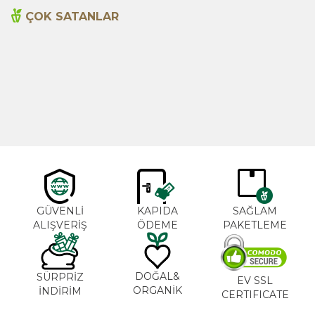
ÇOK SATANLAR
Cajun Seasoning 1000g
Biberiye Yağı 20ml
Yeni
600,00
TL
365,00
TL
GÜVENLİ
KAPIDA
SAĞLAM
ALIŞVERİŞ
ÖDEME
PAKETLEME
DOĞAL&
SÜRPRİZ
EV SSL
ORGANİK
İNDİRİM
CERTIFICATE