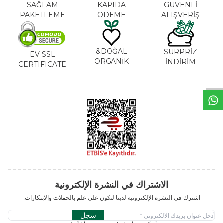
SAĞLAM
KAPIDA
GÜVENLİ
PAKETLEME
ÖDEME
ALIŞVERİŞ
DOĞAL&
SÜRPRİZ
EV SSL
ORGANİK
İNDİRİM
CERTIFICATE
خ
ط
د
م
ا
ت
الاشتراك في النشرة الإلكترونية
اشترك في النشرة الإلكترونية لدينا لتكون على علم بالحملات والابتكارات!
سجل