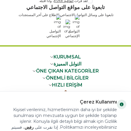
لقد قرأت
اتفاقية KVKK
، وأنا أقبله.
تابعونا على مواقع التواصل الاجتماعي
تابعونا على وسائل التواصل الاجتماعي للاطلاع على آخر المستجدات.
x
KURUMSAL
التوابل المميزة
ÖNE ÇIKAN KATEGORİLER
ÖNEMLİ BİLGİLER
HIZLI ERİŞİM
Çerez Kullanımı
Kişisel verileriniz, hizmetlerimizin daha iyi bir şekilde
sunulması için mevzuata uygun bir şekilde toplanıp
COPYRIGHT © 2023 arifoglu.com ALL RIGHTS RESERVED
işlenir. Konuyla ilgili detaylı bilgi almak için Gizlilik
Politikamızı inceleyebilirsiniz. إذا نقرت على
رفض
، فسيتم