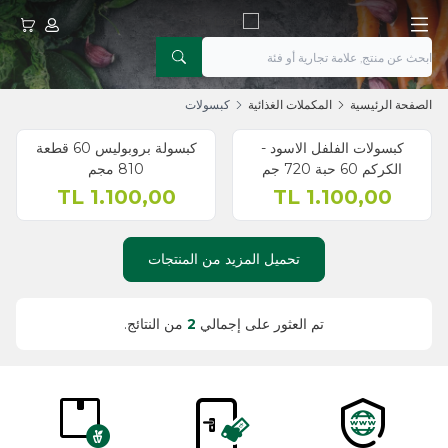
حسابي
عربتي
الصفحة الرئيسية
المكملات الغذائية
كبسولات
نفذ
كبسولات الفلفل الاسود -
كبسولة بروبوليس 60 قطعة
جديد
الكركم 60 حبة 720 جم
810 مجم
TL
1.100,00
TL
1.100,00
تحميل المزيد من المنتجات
تم العثور على إجمالي
2
من النتائج.