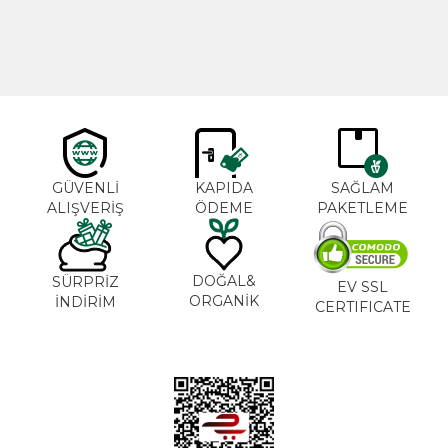
600,00
TL
365,00
TL
GÜVENLİ
KAPIDA
SAĞLAM
ALIŞVERİŞ
ÖDEME
PAKETLEME
DOĞAL&
SÜRPRİZ
EV SSL
ORGANİK
İNDİRİM
CERTIFICATE