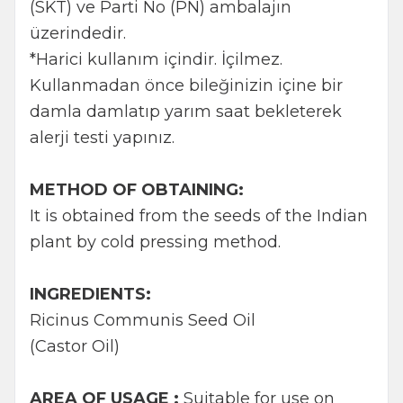
(SKT) ve Parti No (PN) ambalajın
üzerindedir.
*Harici kullanım içindir. İçilmez.
Kullanmadan önce bileğinizin içine bir
damla damlatıp yarım saat bekleterek
alerji testi yapınız.
METHOD OF OBTAINING:
It is obtained from the seeds of the Indian
plant by cold pressing method.
INGREDIENTS:
Ricinus Communis Seed Oil
(Castor Oil)
W
h
t
s
a
p
p
B
i
l
g
H
a
t
AREA OF USAGE :
Suitable for use on