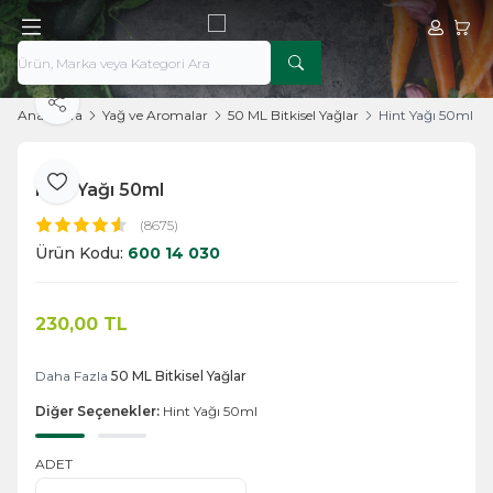
Hesabım
Sepe
Paylaş
Ana Sayfa
Yağ ve Aromalar
50 ML Bitkisel Yağlar
Hint Yağı 50ml
Hint Yağı 50ml
Favoriye Ekle
(8675)
Ürün Kodu:
600 14 030
230,00
TL
Sepete Ekle
Daha Fazla
50 ML Bitkisel Yağlar
Diğer Seçenekler:
Hint Yağı 50ml
ADET