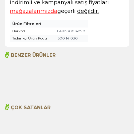
indirimli ve kampanyalı satış fiyatları
mağazalarımızda
geçerli
değildir.
Ürün Filtreleri
Barkod
:
8691530014890
Tedarikçi Ürün Kodu
:
600 14 030
BENZER ÜRÜNLER
Argan Yağı 50ml
Aspir Tohumu Yağı 50ml
480,00
TL
330,00
TL
ÇOK SATANLAR
Cajun Seasoning 1000g
Biberiye Yağı 20ml
Yeni