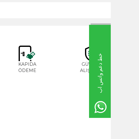
خط دعم واتس اب
M
KAPIDA
GÜVENLİ
ME
ÖDEME
ALIŞVERİŞ