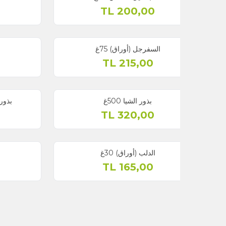
TL
225,00
TL
200,00
السفرجل (أوراق) 75غ
النبق (لحاء) 60غ
TL
220,00
TL
215,00
بذور الشيا 500غ
بذور الشيا (علبة معدنية)
TL
295,00
TL
320,00
الدلب (أوراق) 30غ
كيس الراعي 80غ
TL
225,00
TL
165,00