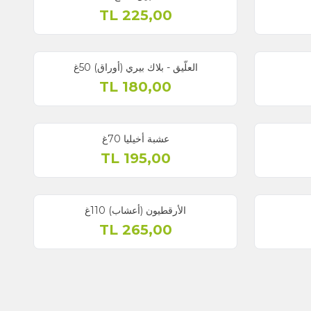
TL
225,00
العلّيق - بلاك بيري (أوراق) 50غ
TL
180,00
عشبة أخيليا 70غ
TL
195,00
الأرقطيون (أعشاب) 110غ
TL
265,00