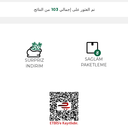
تم العثور على إجمالي
103
من النتائج.
SAĞLA
ĞAL&
SÜRPRİZ
PAKETLE
ANİK
İNDİRİM