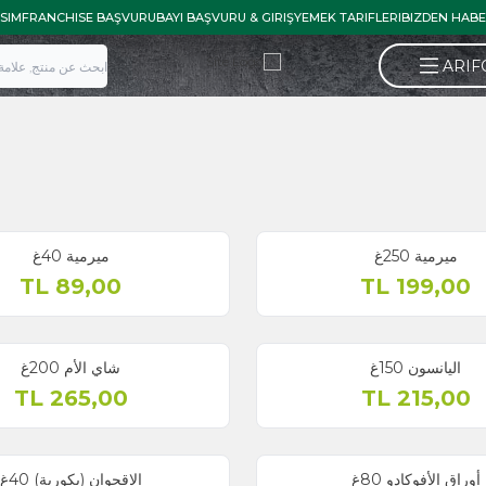
İLETISIM
FRANCHISE BAŞVURU
BAYI BAŞVURU & GIRIŞ
YEMEK TARIFLE
ميرمية 40غ
TL
89,00
شاي الأم 200غ
TL
265,00
غ
الاقحوان (بكورية) 40غ