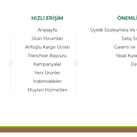
HIZLI ERİŞİM
Anasayfa
Üyelik Sö
Ürün Yorumları
Arifoğlu Kargo Ücreti
Franchise Başvuru
Kampanyalar
Yeni Ürünler
İndirimdekiler
Müşteri Hizmetleri