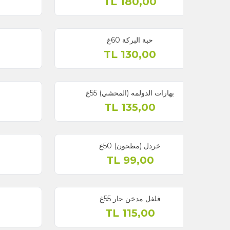
TL
110,00
TL
180,00
حبة البركة 60غ
مستكة 10غ
TL
550,00
TL
130,00
بهارات الدولمه (المحشي) 55غ
بهارات اللحوم 45 غ
TL
115,00
TL
135,00
خردل (مطحون) 50غ
خشخاش أبيض 60غ
TL
125,00
TL
99,00
فلفل مدخن حار 55غ
حب الهال (حبهان) 5
TL
245,00
TL
115,00