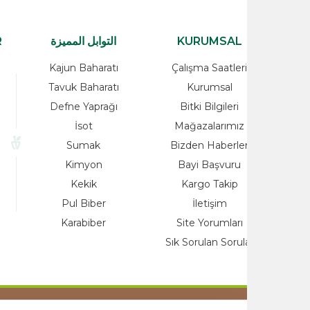
KURUMSAL
التوابل المميزة
ATEGORİLER
rünler
Kajun Baharatı
Çalışma Saatleri
alzemeleri
Tavuk Baharatı
Kurumsal
Ürünleri
Defne Yaprağı
Bitki Bilgileri
Yağlar
İsot
Mağazalarımız
ayı
Sumak
Bizden Haberle
o
Kimyon
Bayi Başvuru
nleri
Kekik
Kargo Takip
at
Pul Biber
İletişim
Karabiber
Site Yorumları
Sık Sorulan Sorul