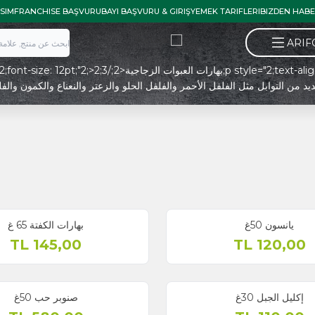
İLETISIM
FRANCHISE BAŞVURU
BAYI BAŞVURU & GIRIŞ
YEMEK TARIFLE
بهارات الكفتة 65 غ
TL
145,00
صنوبر حب 50غ