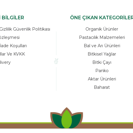
ÖNEMLİ BİLGİLER
ÖNE ÇIKAN K
zleşmesi Ve Gizlilik Güvenlik Politikası
Organik Ü
Satış Sözleşmesi
Pastacılık M
Garanti ve İade Koşulları
Bal ve Arı 
Yasal Kurallar Ve KVKK
Bitkisel 
Delivery
Bitki Ç
Pank
Aktar Ürü
Bahar