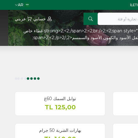
AR
حسابي
عربتي
<2;p style="2;text-align: center;"2;>2;<2;span style="2;font-size: 14pt;"2;>2;<2;strong>2;بهارات العبوات الزجاجية<2;/strong>2;<2;/span>2;<2;br />2;<2;span style="2;font-size: 12pt;"2;>2;3 غطاء خاص
توابل السمك 60غ
TL
125,00
بهارات الشربة 50 جرام