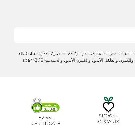
<2;p style="2;text-align: center;"2;>2;<2;span style="2;font-size: 14pt;"2;>2;<2;strong>2;بهارات العبوات الزجاجية<2;/strong>2;<2;/span>2;<2;br />2;<2;span style="2;font-size: 12pt;"2;>2;3 غطاء
خاص للوظيفة<2;/span>2;<2;br />2;<2;span style="2;font-size: 12pt;"2;>2;العديد من التوابل مثل الفلفل الأحمر والفلفل الحلو والزعتر والنعناع والكمون والفلفل الأسود والكمون الأسود والسمسم<2;/span>2;
DO
EV SSL
ORG
CERTIFICATE