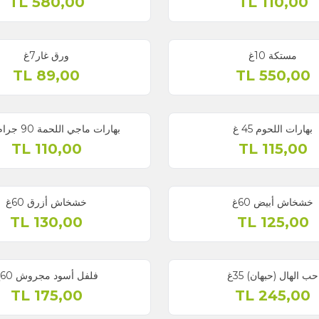
TL
580,00
ورق غار7غ
TL
89,00
بهارات ماجي اللحمة 90 جرام زجاج
TL
110,00
خشخاش أزرق 60غ
TL
130,00
3غ
فلفل أسود مجروش 60غ
TL
175,00