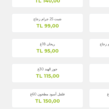
TL
140,00
شبت 25 جرام زجاج
TL
99,00
ريحان 18غ
TL
95,00
جوز الهند 30غ
TL
115,00
فلفل أسود مطحون 60غ
TL
150,00