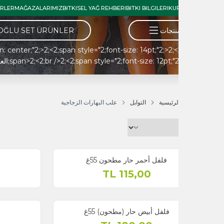
RI
BIZDEN HABERLER
MAĞAZALARIMIZ
BITKISEL YAĞ REHBERI
BITKI BILGILERI
KU
نتجات
ARIFOĞLU SET ÜRÜNLER
لرئيسية
التوابل
علب البهارات الزجاجية
فلفل أحمر حار مطحون 55غ
يانسون 50غ
TL
120,00
TL
115,00
فلفل أبيض حار (مطحون) 55غ
إكليل الجبل 30غ