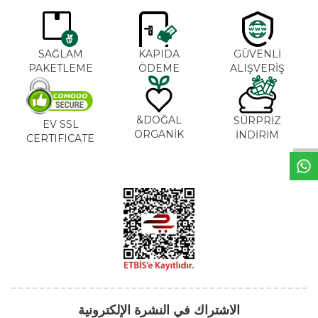
SAĞLAM
KAPIDA
GÜVENLİ
PAKETLEME
ÖDEME
ALIŞVERİŞ
DOĞAL&
SÜRPRİZ
EV SSL
ORGANİK
İNDİRİM
CERTIFICATE
خ
ط
د
م
ا
ت
الاشتراك في النشرة الإلكترونية